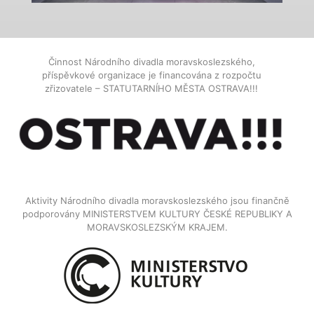
Činnost Národního divadla moravskoslezského,
příspěvkové organizace je financována z rozpočtu
zřizovatele – STATUTARNÍHO MĚSTA OSTRAVA!!!
Aktivity Národního divadla moravskoslezského jsou finančně
podporovány MINISTERSTVEM KULTURY ČESKÉ REPUBLIKY A
MORAVSKOSLEZSKÝM KRAJEM.