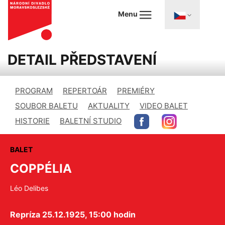
Menu
DETAIL PŘEDSTAVENÍ
PROGRAM
REPERTOÁR
PREMIÉRY
SOUBOR BALETU
AKTUALITY
VIDEO BALET
HISTORIE
BALETNÍ STUDIO
BALET
COPPÉLIA
Léo Delibes
Repríza 25.12.1925, 15:00 hodin