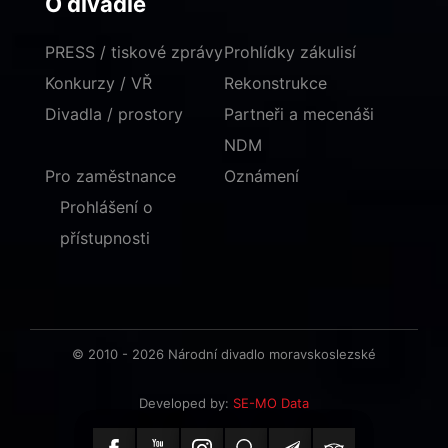
O divadle
PRESS / tiskové zprávy
Prohlídky zákulisí
Konkurzy / VŘ
Rekonstrukce
Divadla / prostory
Partneři a mecenáši
NDM
Pro zaměstnance
Oznámení
Prohlášení o
přístupnosti
© 2010 - 2026 Národní divadlo moravskoslezské
Developed by:
SE-MO Data