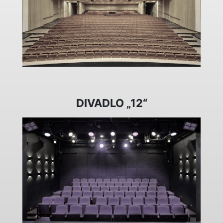
DIVADLO „12“