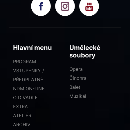
Hlavní menu
Umělecké
soubory
PROGRAM
Opera
VSTUPENKY /
Činohra
PŘEDPLATNÉ
Balet
NDM ON-LINE
Muzikál
O DIVADLE
EXTRA
ATELIÉR
ARCHIV