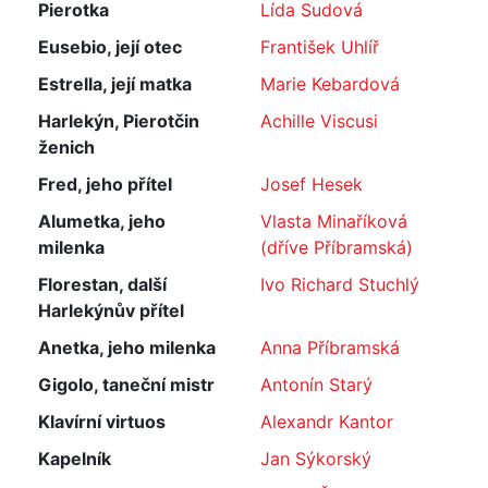
Pierotka
Lída Sudová
Eusebio, její otec
František Uhlíř
Estrella, její matka
Marie Kebardová
Harlekýn, Pierotčin
Achille Viscusi
ženich
Fred, jeho přítel
Josef Hesek
Alumetka, jeho
Vlasta Minaříková
milenka
(dříve Příbramská)
Florestan, další
Ivo Richard Stuchlý
Harlekýnův přítel
Anetka, jeho milenka
Anna Příbramská
Gigolo, taneční mistr
Antonín Starý
Klavírní virtuos
Alexandr Kantor
Kapelník
Jan Sýkorský