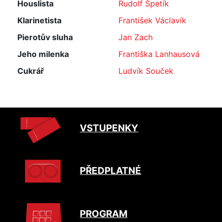
Houslista
Rudolf Špetík
Klarinetista
František Václavík
Pierotův sluha
Jan Zach
Jeho milenka
Františka Lanhausová
Cukrář
Ludvík Souček
VSTUPENKY
PŘEDPLATNÉ
PROGRAM