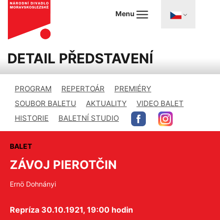
Menu
DETAIL PŘEDSTAVENÍ
PROGRAM
REPERTOÁR
PREMIÉRY
SOUBOR BALETU
AKTUALITY
VIDEO BALET
HISTORIE
BALETNÍ STUDIO
BALET
ZÁVOJ PIEROTČIN
Ernö Dohnányi
Repríza 30.10.1921, 19:00 hodin