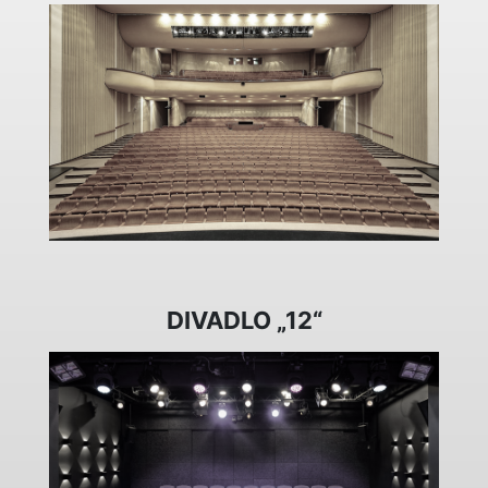
DIVADLO „12“