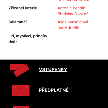
Zřízenci loterie
Antonín Bendík
Břetislav Doskočil
Sóla tančí
Alice Kvasnicová
Karel Jurčík
Lid, myslivci, princův
dvůr
VSTUPENKY
PŘEDPLATNÉ