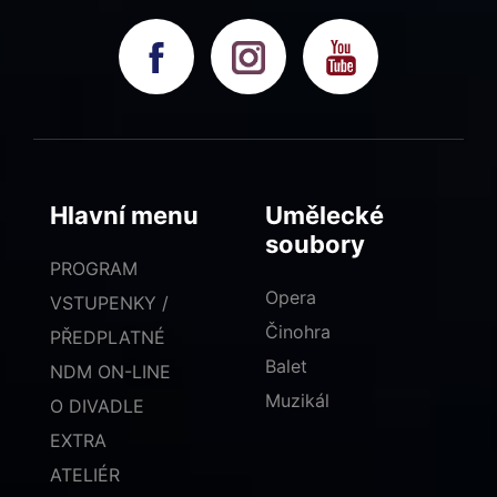
Hlavní menu
Umělecké
soubory
PROGRAM
Opera
VSTUPENKY /
Činohra
PŘEDPLATNÉ
Balet
NDM ON-LINE
Muzikál
O DIVADLE
EXTRA
ATELIÉR