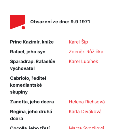
Obsazení ze dne: 9.9.1971
Princ Kazimír, kníže
Karel Šíp
Rafael, jeho syn
Zdeněk Růžička
Sparadrap, Rafaelův
Karel Lupínek
vychovatel
Cabriolo, ředitel
komediantské
skupiny
Zanetta, jeho dcera
Helena Riehsová
Regina, jeho druhá
Karla Diváková
dcera
Cocolla, jeho třetí
Marta Svozilová