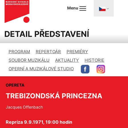
Menu
DETAIL PŘEDSTAVENÍ
PROGRAM
REPERTOÁR
PREMIÉRY
SOUBOR MUZIKÁLU
AKTUALITY
HISTORIE
OPERNÍ A MUZIKÁLOVÉ STUDIO
OPERETA
TREBIZONDSKÁ PRINCEZNA
Jacques Offenbach
Repríza 9.9.1971, 19:00 hodin