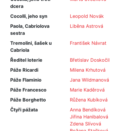
dcera
Cocolli, jeho syn
Leopold Novák
Paola, Cabriolova
Liběna Astrová
sestra
Tremolini, šašek u
František Návrat
Cabriola
Ředitel loterie
Břetislav Doskočil
Páže Ricardi
Milena Krhutová
Páže Flaminio
Jana Wildmanová
Páže Francesco
Marie Kaděrová
Páže Borghetto
Růžena Kubíková
Čtyři pážata
Anna Bendíková
Jiřina Hanibalová
Zdena Slívová
Božena Stašková