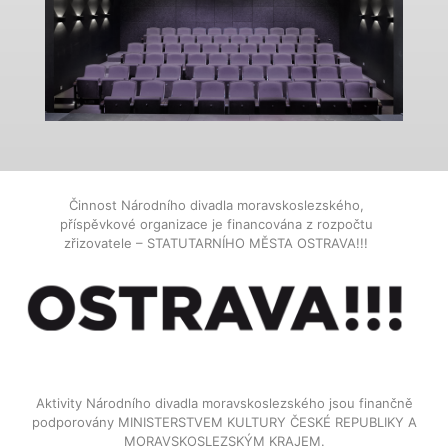
Činnost Národního divadla moravskoslezského,
příspěvkové organizace je financována z rozpočtu
zřizovatele – STATUTARNÍHO MĚSTA OSTRAVA!!!
Aktivity Národního divadla moravskoslezského jsou finančně
podporovány MINISTERSTVEM KULTURY ČESKÉ REPUBLIKY A
MORAVSKOSLEZSKÝM KRAJEM.