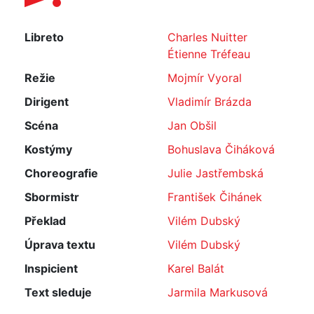
Libreto
Charles Nuitter
Étienne Tréfeau
Režie
Mojmír Vyoral
Dirigent
Vladimír Brázda
Scéna
Jan Obšil
Kostýmy
Bohuslava Čiháková
Choreografie
Julie Jastřembská
Sbormistr
František Čihánek
Překlad
Vilém Dubský
Úprava textu
Vilém Dubský
Inspicient
Karel Balát
Text sleduje
Jarmila Markusová