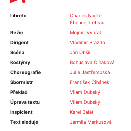
Libreto
Charles Nuitter
Étienne Tréfeau
Režie
Mojmír Vyoral
Dirigent
Vladimír Brázda
Scéna
Jan Obšil
Kostýmy
Bohuslava Čiháková
Choreografie
Julie Jastřembská
Sbormistr
František Čihánek
Překlad
Vilém Dubský
Úprava textu
Vilém Dubský
Inspicient
Karel Balát
Text sleduje
Jarmila Markusová