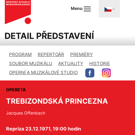
Menu
DETAIL PŘEDSTAVENÍ
PROGRAM
REPERTOÁR
PREMIÉRY
SOUBOR MUZIKÁLU
AKTUALITY
HISTORIE
OPERNÍ A MUZIKÁLOVÉ STUDIO
OPERETA
TREBIZONDSKÁ PRINCEZNA
Jacques Offenbach
Repríza 23.12.1971, 19:00 hodin