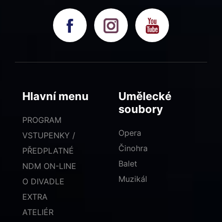
Hlavní menu
Umělecké
soubory
PROGRAM
Opera
VSTUPENKY /
Činohra
PŘEDPLATNÉ
Balet
NDM ON-LINE
Muzikál
O DIVADLE
EXTRA
ATELIÉR