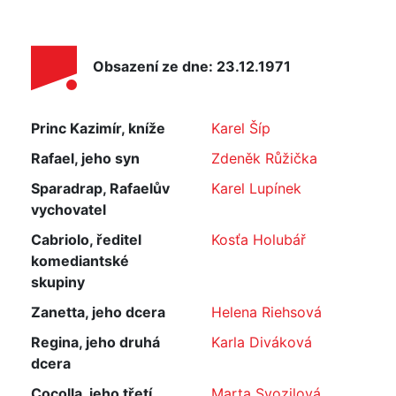
Obsazení ze dne: 23.12.1971
Princ Kazimír, kníže
Karel Šíp
Rafael, jeho syn
Zdeněk Růžička
Sparadrap, Rafaelův
Karel Lupínek
vychovatel
Cabriolo, ředitel
Kosťa Holubář
komediantské
skupiny
Zanetta, jeho dcera
Helena Riehsová
Regina, jeho druhá
Karla Diváková
dcera
Cocolla, jeho třetí
Marta Svozilová