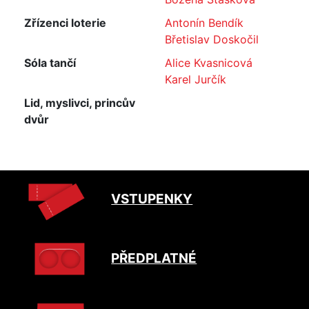
Zřízenci loterie
Antonín Bendík
Břetislav Doskočil
Sóla tančí
Alice Kvasnicová
Karel Jurčík
Lid, myslivci, princův
dvůr
VSTUPENKY
PŘEDPLATNÉ