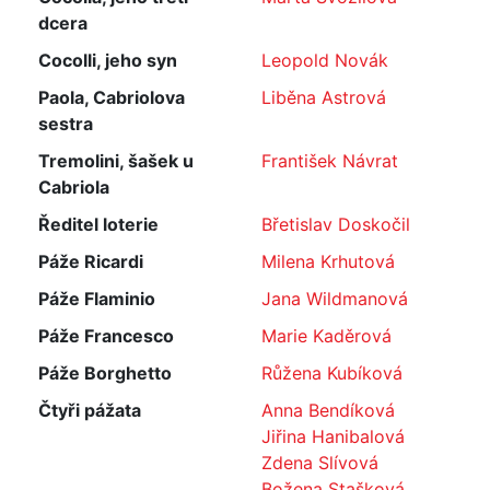
dcera
Cocolli, jeho syn
Leopold Novák
Paola, Cabriolova
Liběna Astrová
sestra
Tremolini, šašek u
František Návrat
Cabriola
Ředitel loterie
Břetislav Doskočil
Páže Ricardi
Milena Krhutová
Páže Flaminio
Jana Wildmanová
Páže Francesco
Marie Kaděrová
Páže Borghetto
Růžena Kubíková
Čtyři pážata
Anna Bendíková
Jiřina Hanibalová
Zdena Slívová
Božena Stašková