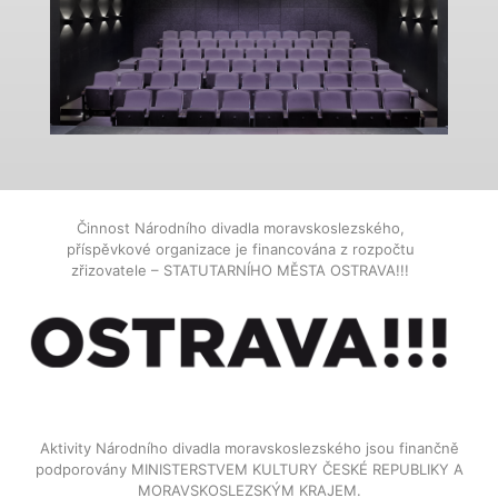
Činnost Národního divadla moravskoslezského,
příspěvkové organizace je financována z rozpočtu
zřizovatele – STATUTARNÍHO MĚSTA OSTRAVA!!!
Aktivity Národního divadla moravskoslezského jsou finančně
podporovány MINISTERSTVEM KULTURY ČESKÉ REPUBLIKY A
MORAVSKOSLEZSKÝM KRAJEM.