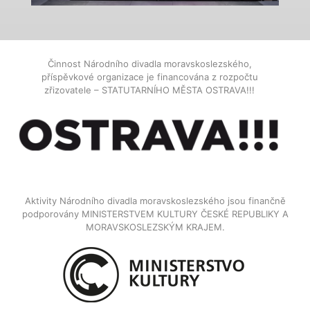
Činnost Národního divadla moravskoslezského,
příspěvkové organizace je financována z rozpočtu
zřizovatele – STATUTARNÍHO MĚSTA OSTRAVA!!!
Aktivity Národního divadla moravskoslezského jsou finančně
podporovány MINISTERSTVEM KULTURY ČESKÉ REPUBLIKY A
MORAVSKOSLEZSKÝM KRAJEM.