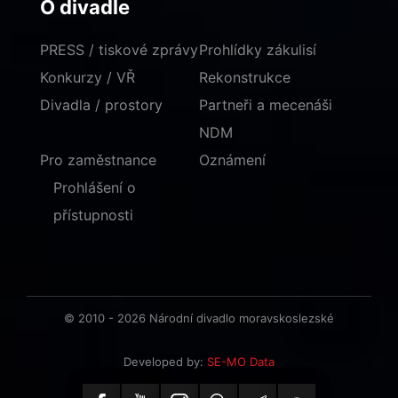
O divadle
PRESS / tiskové zprávy
Prohlídky zákulisí
Konkurzy / VŘ
Rekonstrukce
Divadla / prostory
Partneři a mecenáši
NDM
Pro zaměstnance
Oznámení
Prohlášení o
přístupnosti
© 2010 - 2026 Národní divadlo moravskoslezské
Developed by:
SE-MO Data