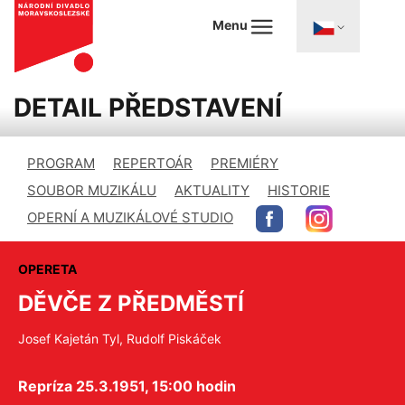
Menu
DETAIL PŘEDSTAVENÍ
PROGRAM
REPERTOÁR
PREMIÉRY
SOUBOR MUZIKÁLU
AKTUALITY
HISTORIE
OPERNÍ A MUZIKÁLOVÉ STUDIO
OPERETA
DĚVČE Z PŘEDMĚSTÍ
Josef Kajetán Tyl, Rudolf Piskáček
Repríza 25.3.1951, 15:00 hodin