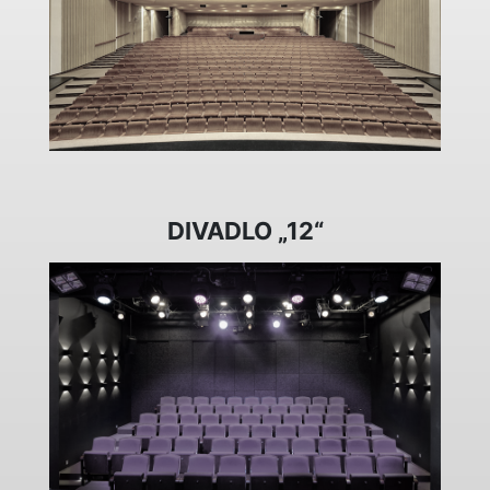
DIVADLO „12“