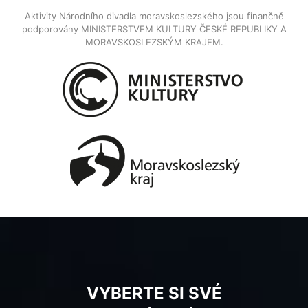
Aktivity Národního divadla moravskoslezského jsou finančně
podporovány MINISTERSTVEM KULTURY ČESKÉ REPUBLIKY A
MORAVSKOSLEZSKÝM KRAJEM.
VYBERTE SI SVÉ