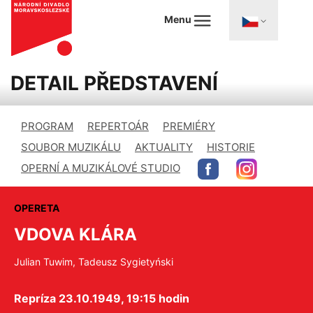
Menu
DETAIL PŘEDSTAVENÍ
PROGRAM
REPERTOÁR
PREMIÉRY
SOUBOR MUZIKÁLU
AKTUALITY
HISTORIE
OPERNÍ A MUZIKÁLOVÉ STUDIO
OPERETA
VDOVA KLÁRA
Julian Tuwim, Tadeusz Sygietyński
Repríza 23.10.1949, 19:15 hodin