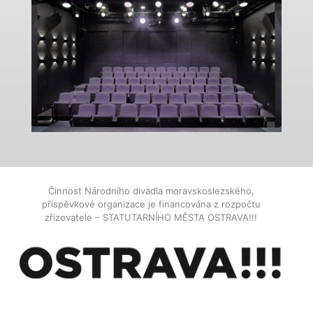
Činnost Národního divadla moravskoslezského,
příspěvkové organizace je financována z rozpočtu
zřizovatele – STATUTARNÍHO MĚSTA OSTRAVA!!!