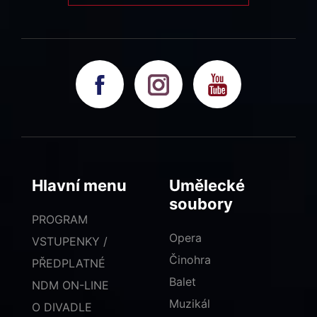
Hlavní menu
Umělecké
soubory
PROGRAM
Opera
VSTUPENKY /
Činohra
PŘEDPLATNÉ
Balet
NDM ON-LINE
Muzikál
O DIVADLE