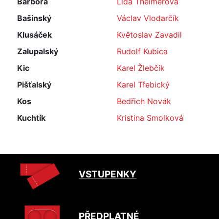
Barbora
Lída Theimerová
Bašinský
Václav Vlodarčík
Klusáček
Květoslav Zavadil
Zalupalský
Rudolf Kubica
Kic
Karel Žlebčík
Pišťalský
Karel Třebický
Kos
Bedřich Novák
Kuchtík
Kristina Smolková
VSTUPENKY
PŘEDPLATNÉ