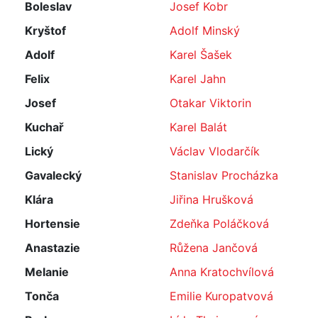
Boleslav
Josef Kobr
Kryštof
Adolf Minský
Adolf
Karel Šašek
Felix
Karel Jahn
Josef
Otakar Viktorin
Kuchař
Karel Balát
Lický
Václav Vlodarčík
Gavalecký
Stanislav Procházka
Klára
Jiřina Hrušková
Hortensie
Zdeňka Poláčková
Anastazie
Růžena Jančová
Melanie
Anna Kratochvílová
Tonča
Emilie Kuropatvová