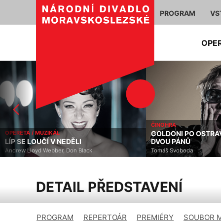
PROGRAM
VS
OPE
ČINOHRA
OPERETA / MUZIKÁL
GOLDONI PO OSTRA
LÍP SE LOUČÍ V NEDĚLI
DVOU PÁNŮ
Andrew Lloyd Webber, Don Black
Tomáš Svoboda
DETAIL PŘEDSTAVENÍ
PROGRAM
REPERTOÁR
PREMIÉRY
SOUBOR 