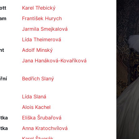
ott
Karel Třebický
ham
František Hurych
Jarmila Smejkalová
Lída Theimerová
nt
Adolf Minský
Jana Hanáková-Kovaříková
řní
Bedřich Slaný
Lída Slaná
Alois Kachel
tka
Eliška Šrubařová
tka
Anna Kratochvílová
Karel Štverák