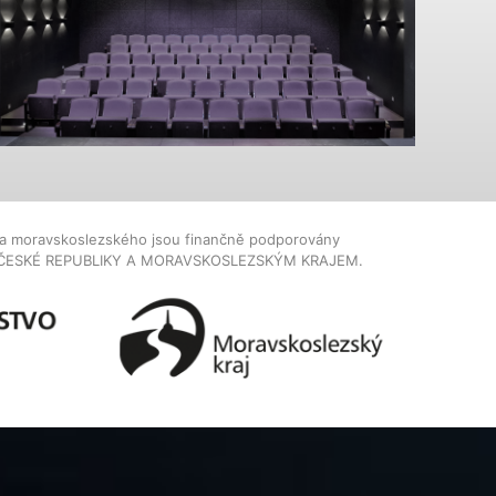
dla moravskoslezského jsou finančně podporovány
ČESKÉ REPUBLIKY A MORAVSKOSLEZSKÝM KRAJEM.