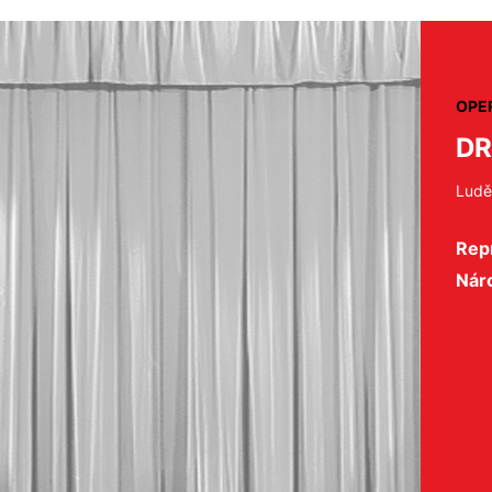
OPE
DR
Ludě
Repr
Nár