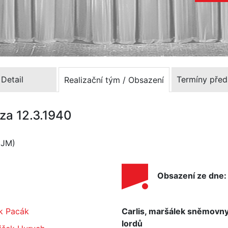
Detail
Termíny před
Realizační tým / Obsazení
íza 12.3.1940
DJM)
Obsazení ze dne:
k Pacák
Carlis, maršálek sněmovn
lordů