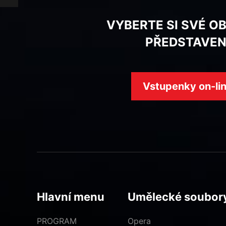
VYBERTE SI SVÉ O
PŘEDSTAVEN
Vstupenky on-li
Hlavní menu
Umělecké soubor
PROGRAM
Opera