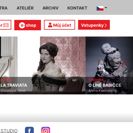
TRA
ATELIÉR
ARCHIV
KONTAKT
er
shop
Můj účet
Vstupenky
OPERA
ČINOHRA
LA TRAVIATA
O LÍNÉ BABIČCE
Giuseppe Verdi
Alena Kastnerová
 STUDIO