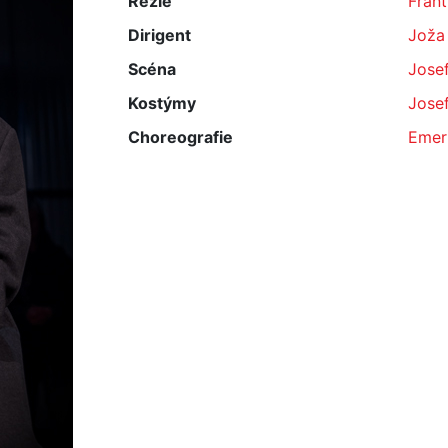
Režie
Frant
Dirigent
Joža
Scéna
Jose
Kostýmy
Jose
Choreografie
Emer