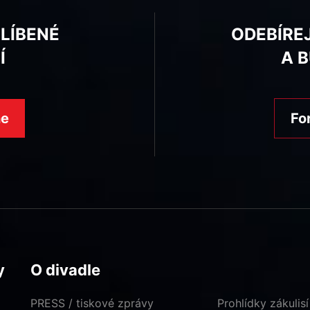
BLÍBENÉ
ODEBÍRE
Í
A 
ne
Fo
y
O divadle
PRESS / tiskové zprávy
Prohlídky zákulisí