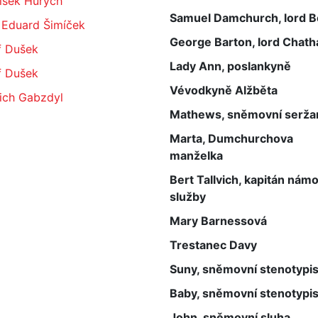
išek Hurych
Samuel Damchurch, lord B
 Eduard Šimíček
George Barton, lord Chat
f Dušek
Lady Ann, poslankyně
f Dušek
Vévodkyně Alžběta
ich Gabzdyl
Mathews, sněmovní serža
Marta, Dumchurchova
manželka
Bert Tallvich, kapitán námo
služby
Mary Barnessová
Trestanec Davy
Suny, sněmovní stenotypis
Baby, sněmovní stenotypis
John, sněmovní sluha