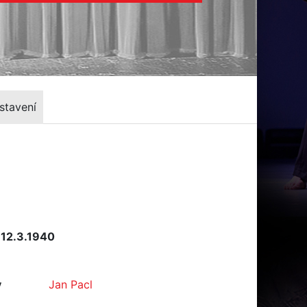
stavení
 12.3.1940
y
Jan Pacl