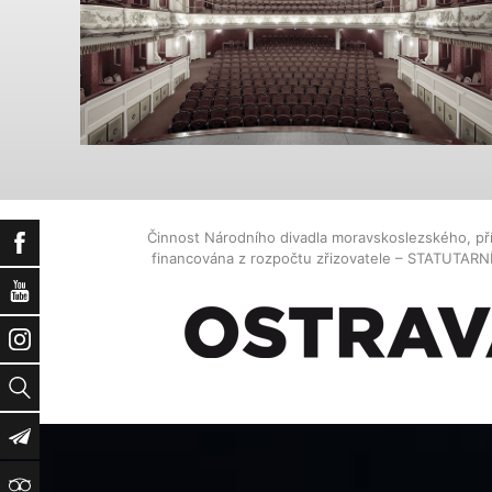
Činnost Národního divadla moravskoslezského, př
Facebook
financována z rozpočtu zřizovatele – STATUTAR
YouTube
Instagram
Vyhledat
Newsletter
TripAdvisor