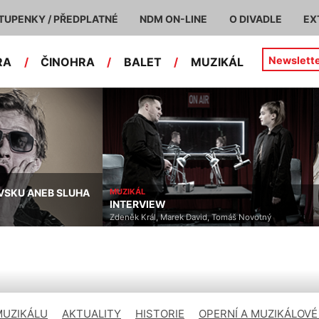
TUPENKY / PŘEDPLATNÉ
NDM ON-LINE
O DIVADLE
EX
Newslett
RA
/
ČINOHRA
/
BALET
/
MUZIKÁL
VSKU ANEB SLUHA
MUZIKÁL
INTERVIEW
Zdeněk Král, Marek David, Tomáš Novotný
MUZIKÁLU
AKTUALITY
HISTORIE
OPERNÍ A MUZIKÁLOVÉ