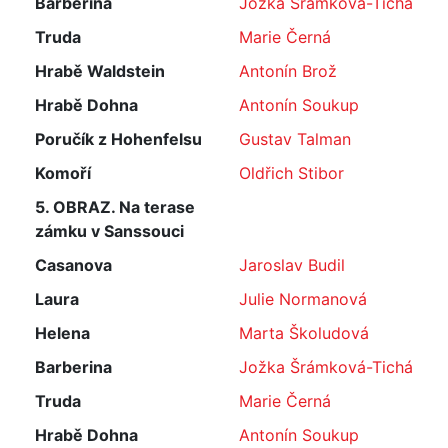
Barberina
Jožka Šrámková-Tichá
Truda
Marie Černá
Hrabě Waldstein
Antonín Brož
Hrabě Dohna
Antonín Soukup
Poručík z Hohenfelsu
Gustav Talman
Komoří
Oldřich Stibor
5. OBRAZ. Na terase
zámku v Sanssouci
Casanova
Jaroslav Budil
Laura
Julie Normanová
Helena
Marta Školudová
Barberina
Jožka Šrámková-Tichá
Truda
Marie Černá
Hrabě Dohna
Antonín Soukup