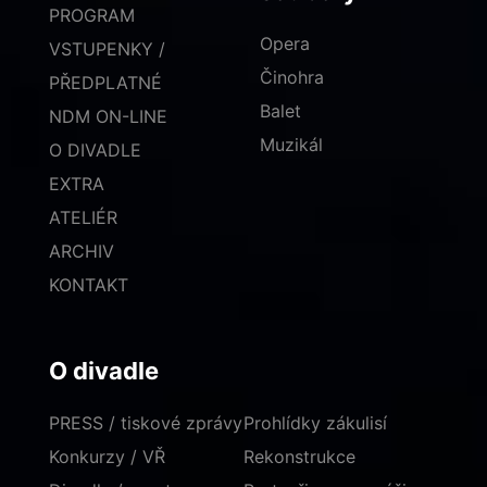
PROGRAM
Opera
VSTUPENKY /
Činohra
PŘEDPLATNÉ
Balet
NDM ON-LINE
Muzikál
O DIVADLE
EXTRA
ATELIÉR
ARCHIV
KONTAKT
O divadle
PRESS / tiskové zprávy
Prohlídky zákulisí
Konkurzy / VŘ
Rekonstrukce