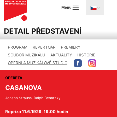
Menu
DETAIL PŘEDSTAVENÍ
PROGRAM
REPERTOÁR
PREMIÉRY
SOUBOR MUZIKÁLU
AKTUALITY
HISTORIE
OPERNÍ A MUZIKÁLOVÉ STUDIO
OPERETA
CASANOVA
Johann Strauss, Ralph Benatzky
Repríza 11.6.1929, 19:00 hodin