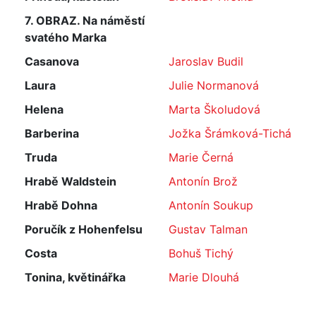
7. OBRAZ. Na náměstí
svatého Marka
Casanova
Jaroslav Budil
Laura
Julie Normanová
Helena
Marta Školudová
Barberina
Jožka Šrámková-Tichá
Truda
Marie Černá
Hrabě Waldstein
Antonín Brož
Hrabě Dohna
Antonín Soukup
Poručík z Hohenfelsu
Gustav Talman
Costa
Bohuš Tichý
Tonina, květinářka
Marie Dlouhá