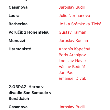
Casanova
Jaroslav Budil
Laura
Julie Normanová
Barberina
Jožka Šrámková-Tichá
Poručík z Hohenfelsu
Gustav Talman
Menuzzi
Jaroslav Kocian
Harmonisté
Antonín Kopečný
Boris Archipov
Ladislav Havlík
Václav Bednář
Jan Pacl
Emanuel Divák
2.OBRAZ. Herna v
divadle San Samuele v
Benátkách
Casanova
Jaroslav Budil