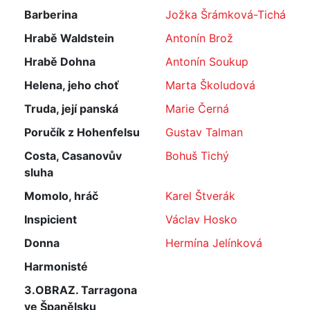
Barberina
Jožka Šrámková-Tichá
Hrabě Waldstein
Antonín Brož
Hrabě Dohna
Antonín Soukup
Helena, jeho choť
Marta Školudová
Truda, její panská
Marie Černá
Poručík z Hohenfelsu
Gustav Talman
Costa, Casanovův
Bohuš Tichý
sluha
Momolo, hráč
Karel Štverák
Inspicient
Václav Hosko
Donna
Hermína Jelínková
Harmonisté
3.OBRAZ. Tarragona
ve Španělsku