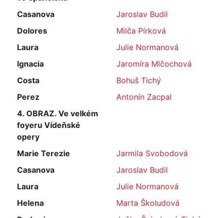
Casanova
Jaroslav Budil
Dolores
Milča Pírková
Laura
Julie Normanová
Ignacia
Jaromíra Mlčochová
Costa
Bohuš Tichý
Perez
Antonín Zacpal
4. OBRAZ. Ve velkém
foyeru Vídeňské
opery
Marie Terezie
Jarmila Svobodová
Casanova
Jaroslav Budil
Laura
Julie Normanová
Helena
Marta Školudová