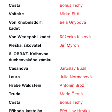
Costa
Bohuš Tichý
Voltaire
Mirko Bittl
Von Knobelsdorf,
Běla Gnypová
kadet
Von Wedepohl, kadet
Růženka Kliková
Pleška, šikovatel
Jiří Myron
6. OBRAZ. Knihovna
duchcovského zámku
Casanova
Jaroslav Budil
Laura
Julie Normanová
Hrabě Waldstein
Antonín Brož
Truda
Marie Černá
Costa
Bohuš Tichý
Příhoda, kastelán
Břetislav Hrstka