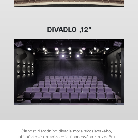
DIVADLO „12“
Činnost Národního divadla moravskoslezského,
příspěvkové organizace je financována z rozpočtu