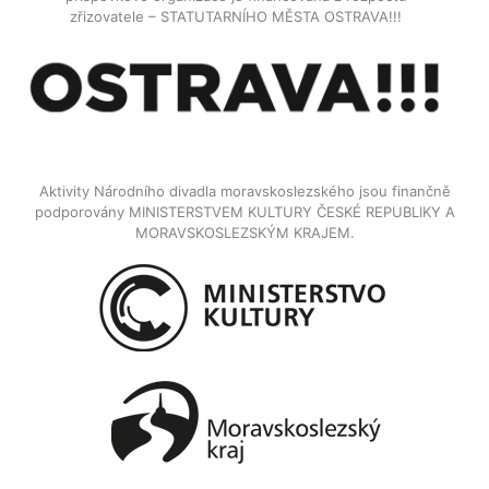
zřizovatele – STATUTARNÍHO MĚSTA OSTRAVA!!!
Aktivity Národního divadla moravskoslezského jsou finančně
podporovány MINISTERSTVEM KULTURY ČESKÉ REPUBLIKY A
MORAVSKOSLEZSKÝM KRAJEM.