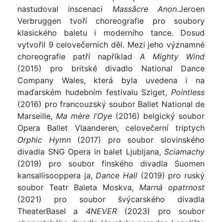
nastudoval inscenaci
Massâcre Anon
.Jeroen
Verbruggen tvoří choreografie pro soubory
klasického baletu i moderního tance. Dosud
vytvořil 9 celovečerních děl. Mezi jeho významné
choreografie patří například
A Mighty Wind
(2015) pro britské divadlo National Dance
Company Wales, která byla uvedena i na
maďarském hudebním festivalu Sziget,
Pointless
(2016) pro francouzský soubor Ballet National de
Marseille,
Ma mère l’Oye
(2016) belgický soubor
Opera Ballet Vlaanderen, celovečerní triptych
Orphic Hymn
(2017) pro soubor slovinského
divadla SNG Opera in balet Ljubljana,
Sciamachy
(2019) pro soubor finského divadla Suomen
kansallisooppera ja,
Dance Hall
(2019) pro ruský
soubor Teatr Baleta Moskva,
Marná opatrnost
(2021) pro soubor švýcarského divadla
TheaterBasel a
4NEVER
(2023) pro soubor