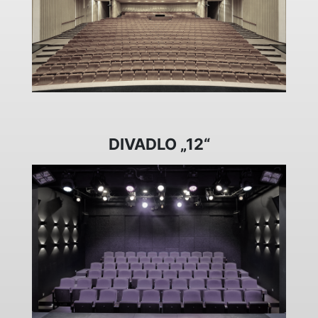
DIVADLO „12“