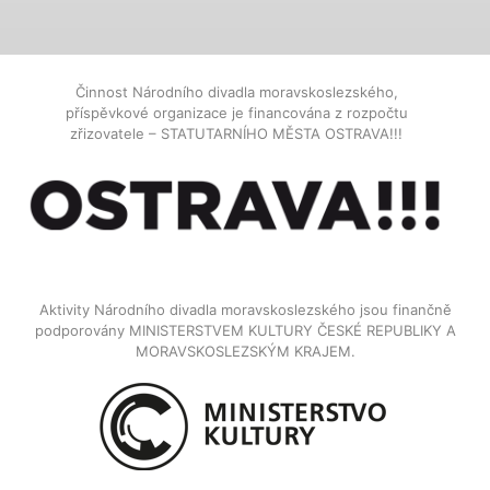
Činnost Národního divadla moravskoslezského,
příspěvkové organizace je financována z rozpočtu
zřizovatele – STATUTARNÍHO MĚSTA OSTRAVA!!!
Aktivity Národního divadla moravskoslezského jsou finančně
podporovány MINISTERSTVEM KULTURY ČESKÉ REPUBLIKY A
MORAVSKOSLEZSKÝM KRAJEM.