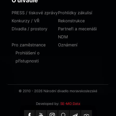
O divadle
PRESS / tiskové zprávy
Prohlídky zákulisí
Konkurzy / VŘ
Rekonstrukce
Divadla / prostory
Partneři a mecenáši
NDM
Pro zaměstnance
Oznámení
Prohlášení o
přístupnosti
© 2010 - 2026 Národní divadlo moravskoslezské
Developed by:
SE-MO Data