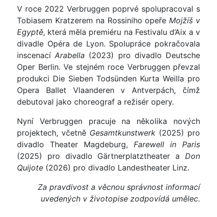
V roce 2022 Verbruggen poprvé spolupracoval s
Tobiasem Kratzerem na Rossiniho opeře
Mojžíš v
Egyptě
, která měla premiéru na Festivalu d’Aix a v
divadle Opéra de Lyon. Spolupráce pokračovala
inscenací
Arabella
(2023) pro divadlo Deutsche
Oper Berlin. Ve stejném roce Verbruggen převzal
produkci Die Sieben Todsünden Kurta Weilla pro
Opera Ballet Vlaanderen v Antverpách, čímž
debutoval jako choreograf a režisér opery.
Nyní Verbruggen pracuje na několika nových
projektech, včetně
Gesamtkunstwerk
(2025) pro
divadlo Theater Magdeburg,
Farewell in Paris
(2025) pro divadlo Gärtnerplatztheater a
Don
Quijote
(2026) pro divadlo Landestheater Linz.
Za pravdivost a věcnou správnost informací
uvedených v životopise zodpovídá umělec.