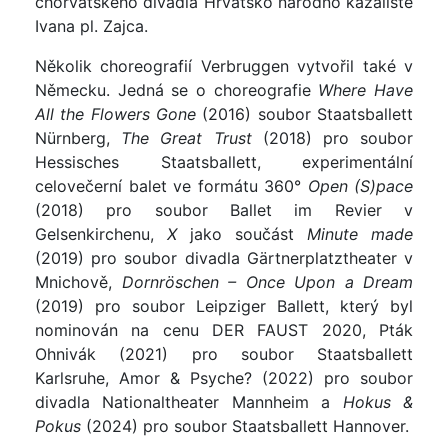
chorvatského divadla Hrvatsko narodno kazalište
Ivana pl. Zajca.
Několik choreografií Verbruggen vytvořil také v
Německu. Jedná se o choreografie
Where Have
All the Flowers Gone
(2016) soubor Staatsballett
Nürnberg,
The Great Trust
(2018) pro soubor
Hessisches Staatsballett, experimentální
celovečerní balet ve formátu 360°
Open (S)pace
(2018) pro soubor Ballet im Revier v
Gelsenkirchenu,
X
jako součást
Minute made
(2019) pro soubor divadla Gärtnerplatztheater v
Mnichově,
Dornröschen – Once Upon a Dream
(2019) pro soubor Leipziger Ballett, který byl
nominován na cenu DER FAUST 2020, Pták
Ohnivák (2021) pro soubor Staatsballett
Karlsruhe, Amor & Psyche? (2022) pro soubor
divadla Nationaltheater Mannheim a
Hokus &
Pokus
(2024) pro soubor Staatsballett Hannover.