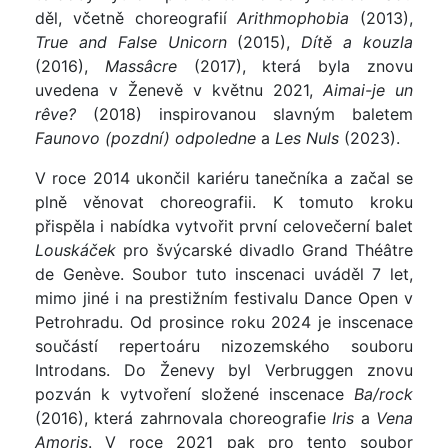
děl, včetně choreografií
Arithmophobia
(2013),
True and False Unicorn
(2015),
Dítě a kouzla
(2016),
Massâcre
(2017), která byla znovu
uvedena v Ženevě v květnu 2021,
Aimai-je un
rêve?
(2018) inspirovanou slavným baletem
Faunovo (pozdní) odpoledne
a
Les Nuls
(2023).
V roce 2014 ukončil kariéru tanečníka a začal se
plně věnovat choreografii. K tomuto kroku
přispěla i nabídka vytvořit první celovečerní balet
Louskáček
pro švýcarské divadlo Grand Théâtre
de Genève. Soubor tuto inscenaci uváděl 7 let,
mimo jiné i na prestižním festivalu Dance Open v
Petrohradu. Od prosince roku 2024 je inscenace
součástí repertoáru nizozemského souboru
Introdans. Do Ženevy byl Verbruggen znovu
pozván k vytvoření složené inscenace
Ba/rock
(2016), která zahrnovala choreografie
Iris
a
Vena
Amoris
. V roce 2021 pak pro tento soubor