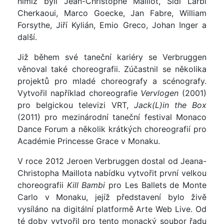
nimiž byli Jean-Christophe Maillot, Sidi Larbi
Cherkaoui, Marco Goecke, Jan Fabre, William
Forsythe, Jiří Kylián, Emio Greco, Johan Inger a
další.
Již během své taneční kariéry se Verbruggen
věnoval také choreografii. Zúčastnil se několika
projektů pro mladé choreografy a scénografy.
Vytvořil například choreografie
Vervlogen
(2001)
pro belgickou televizi VRT,
Jack(L)in the Box
(2011) pro mezinárodní taneční festival Monaco
Dance Forum a několik krátkých choreografií pro
Académie Princesse Grace v Monaku.
V roce 2012 Jeroen Verbruggen dostal od Jeana-
Christopha Maillota nabídku vytvořit první velkou
choreografii
Kill Bambi
pro Les Ballets de Monte
Carlo v Monaku, jejíž představení bylo živě
vysíláno na digitální platformě Arte Web Live. Od
té doby vytvořil pro tento monacký soubor řadu