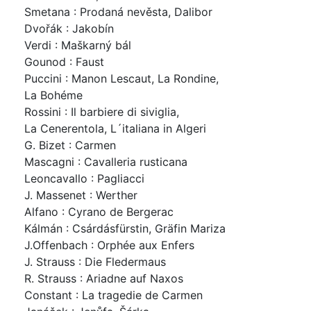
Smetana : Prodaná nevěsta, Dalibor
Dvořák : Jakobín
Verdi : Maškarný bál
Gounod : Faust
Puccini : Manon Lescaut, La Rondine,
La Bohéme
Rossini : Il barbiere di siviglia,
La Cenerentola, L´italiana in Algeri
G. Bizet : Carmen
Mascagni : Cavalleria rusticana
Leoncavallo : Pagliacci
J. Massenet : Werther
Alfano : Cyrano de Bergerac
Kálmán : Csárdásfürstin, Gräfin Mariza
J.Offenbach : Orphée aux Enfers
J. Strauss : Die Fledermaus
R. Strauss : Ariadne auf Naxos
Constant : La tragedie de Carmen