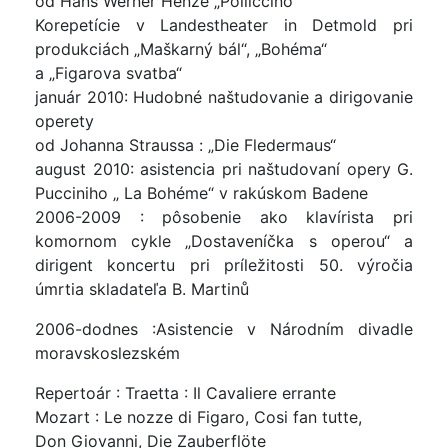
od Hans Werner Henze „Polliccino“
Korepetície v Landestheater in Detmold pri
produkciách „Maškarný bál“, „Bohéma“
a „Figarova svatba“
január 2010: Hudobné naštudovanie a dirigovanie
operety
od Johanna Straussa : „Die Fledermaus“
august 2010: asistencia pri naštudovaní opery G.
Pucciniho „ La Bohéme“ v rakúskom Badene
2006-2009 : pôsobenie ako klavírista pri
komornom cykle „Dostaveníčka s operou“ a
dirigent koncertu pri príležitosti 50. výročia
úmrtia skladateľa B. Martinů
2006-dodnes :Asistencie v Národním divadle
moravskoslezském
Repertoár : Traetta : Il Cavaliere errante
Mozart : Le nozze di Figaro, Cosi fan tutte,
Don Giovanni, Die Zauberflöte