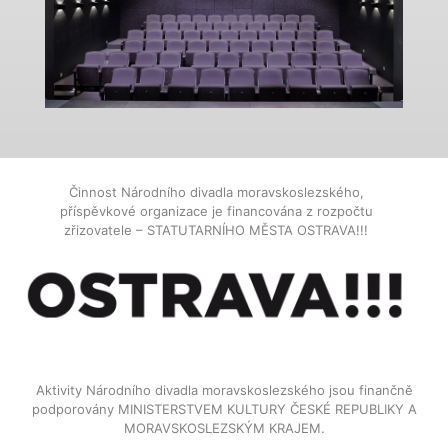
Činnost Národního divadla moravskoslezského,
příspěvkové organizace je financována z rozpočtu
zřizovatele – STATUTARNÍHO MĚSTA OSTRAVA!!!
Aktivity Národního divadla moravskoslezského jsou finančně
podporovány MINISTERSTVEM KULTURY ČESKÉ REPUBLIKY A
MORAVSKOSLEZSKÝM KRAJEM.