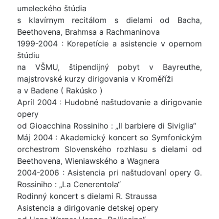
umeleckého štúdia
s klavírnym recitálom s dielami od Bacha,
Beethovena, Brahmsa a Rachmaninova
1999-2004 : Korepetície a asistencie v opernom
štúdiu
na VŠMU, štipendijný pobyt v Bayreuthe,
majstrovské kurzy dirigovania v Kroměříži
a v Badene ( Rakúsko )
Apríl 2004 : Hudobné naštudovanie a dirigovanie
opery
od Gioacchina Rossiniho : „Il barbiere di Siviglia“
Máj 2004 : Akademický koncert so Symfonickým
orchestrom Slovenského rozhlasu s dielami od
Beethovena, Wieniawského a Wagnera
2004-2006 : Asistencia pri naštudovaní opery G.
Rossiniho : „La Cenerentola“
Rodinný koncert s dielami R. Straussa
Asistencia a dirigovanie detskej opery