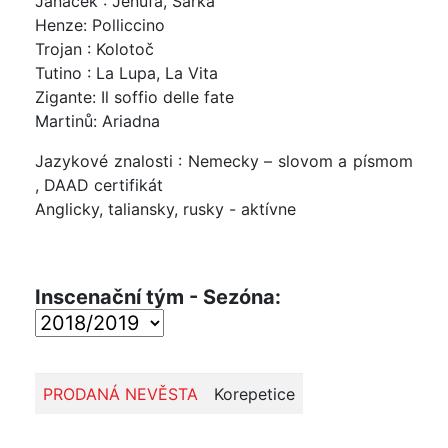
Janáček : Jenůfa, Šárka
Henze: Polliccino
Trojan : Kolotoč
Tutino : La Lupa, La Vita
Zigante: Il soffio delle fate
Martinů: Ariadna
Jazykové znalosti : Nemecky – slovom a písmom
, DAAD certifikát
Anglicky, taliansky, rusky - aktívne
Inscenační tým - Sezóna:
PRODANÁ NEVĚSTA
Korepetice