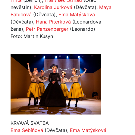
Finta
(Ženich),
František Strnad
(Otec
nevěstin),
Karolína Jurková
(Děvčata),
Maya
Babicová
(Děvčata),
Ema Matýsková
(Děvčata),
Hana Piterková
(Leonardova
žena),
Petr Panzenberger
(Leonardo)
Foto: Martin Kusyn
KRVAVÁ SVATBA
Ema Sebíňová
(Děvčata),
Ema Matýsková