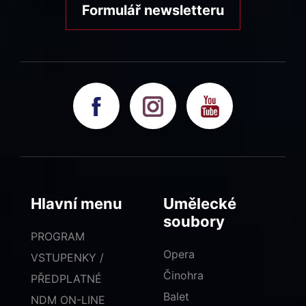
Formulář newsletteru
Hlavní menu
Umělecké
soubory
PROGRAM
Opera
VSTUPENKY /
Činohra
PŘEDPLATNÉ
Balet
NDM ON-LINE