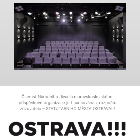
Činnost Národního divadla moravskoslezského,
příspěvkové organizace je financována z rozpočtu
zřizovatele – STATUTARNÍHO MĚSTA OSTRAVA!!!