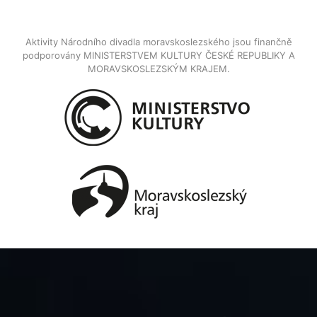
Aktivity Národního divadla moravskoslezského jsou finančně
podporovány MINISTERSTVEM KULTURY ČESKÉ REPUBLIKY A
MORAVSKOSLEZSKÝM KRAJEM.