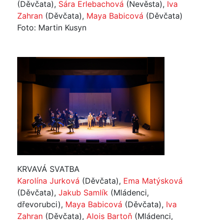
(Děvčata),
Sára Erlebachová
(Nevěsta),
Iva
Zahran
(Děvčata),
Maya Babicová
(Děvčata)
Foto: Martin Kusyn
KRVAVÁ SVATBA
Karolína Jurková
(Děvčata),
Ema Matýsková
(Děvčata),
Jakub Samlík
(Mládenci,
dřevorubci),
Maya Babicová
(Děvčata),
Iva
Zahran
(Děvčata),
Alois Bartoň
(Mládenci,