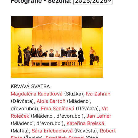
Fotografie - Sezóna:
KRVAVÁ SVATBA
Magdaléna Kubatková
(Služka),
Iva Zahran
(Děvčata),
Alois Bartoň
(Mládenci,
dřevorubci),
Ema Sebíňová
(Děvčata),
Vít
Roleček
(Mládenci, dřevorubci),
Jan Lefner
(Mládenci, dřevorubci),
Kateřina Breiská
(Matka),
Sára Erlebachová
(Nevěsta),
Robert