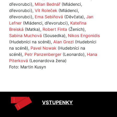
dřevorubci),
Milan Bednář
(Mládenci,
dřevorubci),
Vít Roleček
(Mládenci,
dřevorubci),
Ema Sebíňová
(Děvčata),
Jan
Lefner
(Mládenci, dřevorubci),
Kateřina
Breiská
(Matka),
Robert Finta
(Ženich),
Sabina Muchová
(Sousedka),
Nikos Engonidis
(Hudebníci na scéně),
Alan Grezl
(Hudebníci
na scéně),
Pavel Nowak
(Hudebníci na
scéně),
Petr Panzenberger
(Leonardo),
Hana
Piterková
(Leonardova žena)
Foto: Martin Kusyn
VSTUPENKY