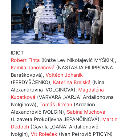
IDIOT
Robert Finta
(Kníže Lev Nikolajevič MYŠKIN),
Kamila Janovičová
(NASTASJA FILIPPOVNA
Baraškovová),
Vojtěch Johaník
(FERDYŠČENKO),
Kateřina Breiská
(Nina
Alexandrovna IVOLGINOVÁ),
Magdaléna
Kubatková
(VARVARA „VARJA“ Ardalionovna
Ivolginová),
Tomáš Jirman
(Ardalion
Alexandrovič IVOLGIN),
Sabina Muchová
(Lizaveta Prokofjevna JEPANČINOVÁ),
Martin
Dědoch
(Gavrila „GAŇA“ Ardalionovič
Ivolgin),
Vít Roleček
(Ivan Petrovič PTICYN)