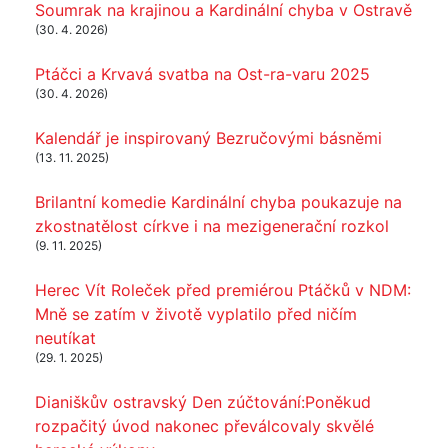
Soumrak na krajinou a Kardinální chyba v Ostravě
(30. 4. 2026)
Ptáčci a Krvavá svatba na Ost-ra-varu 2025
(30. 4. 2026)
Kalendář je inspirovaný Bezručovými básněmi
(13. 11. 2025)
Brilantní komedie Kardinální chyba poukazuje na
zkostnatělost církve i na mezigenerační rozkol
(9. 11. 2025)
Herec Vít Roleček před premiérou Ptáčků v NDM:
Mně se zatím v životě vyplatilo před ničím
neutíkat
(29. 1. 2025)
Dianiškův ostravský Den zúčtování:Poněkud
rozpačitý úvod nakonec převálcovaly skvělé