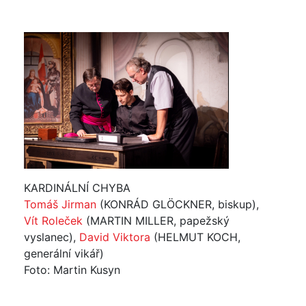
KARDINÁLNÍ CHYBA
Tomáš Jirman
(KONRÁD GLÖCKNER, biskup),
Vít Roleček
(MARTIN MILLER, papežský
vyslanec),
David Viktora
(HELMUT KOCH,
generální vikář)
Foto: Martin Kusyn