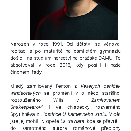
Narozen v roce 1991. Od dětství se věnoval
recitaci a po maturitě na osmiletém gymnáziu
došlo i na studium herectví na pražské DAMU. To
absolvoval v roce 2016, kdy posílil i naše
činoherní řady.
Mladý zamilovaný Fenton z
Veselých paniček
windsorských
se proměnil v o něco staršího,
roztouženého Willa v
Zamilovaném
Shakespearovi
i ve chlapecky rozverného
Spytihněva z
Hostince U kamenného stolu
. Vidět
jste jej mohli i v opeře
La traviata
, kde se převtělil
do samotného autora románové předlohy