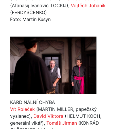
(Afanasij Ivanovič TOCKIJ),
Vojtěch Johaník
(FERDYŠČENKO)
Foto: Martin Kusyn
KARDINÁLNÍ CHYBA
Vít Roleček
(MARTIN MILLER, papežský
vyslanec),
David Viktora
(HELMUT KOCH,
generální vikář),
Tomáš Jirman
(KONRÁD