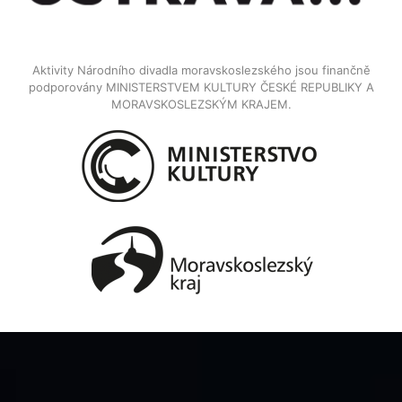
Aktivity Národního divadla moravskoslezského jsou finančně
podporovány MINISTERSTVEM KULTURY ČESKÉ REPUBLIKY A
MORAVSKOSLEZSKÝM KRAJEM.