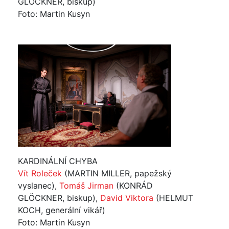
GLÖCKNER, biskup)
Foto: Martin Kusyn
KARDINÁLNÍ CHYBA
Vít Roleček
(MARTIN MILLER, papežský
vyslanec),
Tomáš Jirman
(KONRÁD
GLÖCKNER, biskup),
David Viktora
(HELMUT
KOCH, generální vikář)
Foto: Martin Kusyn