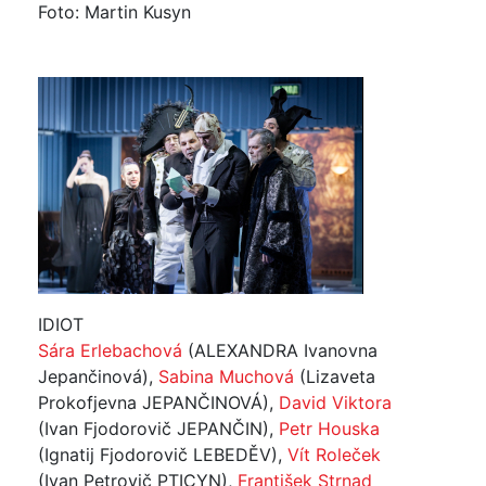
Foto: Martin Kusyn
IDIOT
Sára Erlebachová
(ALEXANDRA Ivanovna
Jepančinová),
Sabina Muchová
(Lizaveta
Prokofjevna JEPANČINOVÁ),
David Viktora
(Ivan Fjodorovič JEPANČIN),
Petr Houska
(Ignatij Fjodorovič LEBEDĚV),
Vít Roleček
(Ivan Petrovič PTICYN),
František Strnad