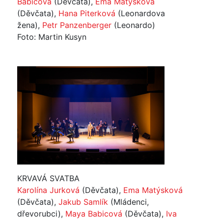
Babicová
(Děvčata),
Ema Matýsková
(Děvčata),
Hana Piterková
(Leonardova
žena),
Petr Panzenberger
(Leonardo)
Foto: Martin Kusyn
KRVAVÁ SVATBA
Karolína Jurková
(Děvčata),
Ema Matýsková
(Děvčata),
Jakub Samlík
(Mládenci,
dřevorubci),
Maya Babicová
(Děvčata),
Iva