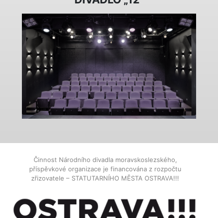
Činnost Národního divadla moravskoslezského,
příspěvkové organizace je financována z rozpočtu
zřizovatele – STATUTARNÍHO MĚSTA OSTRAVA!!!