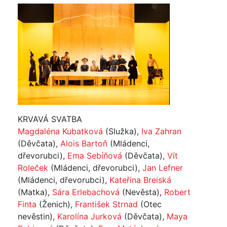
KRVAVÁ SVATBA
Magdaléna Kubatková
(Služka),
Iva Zahran
(Děvčata),
Alois Bartoň
(Mládenci,
dřevorubci),
Ema Sebíňová
(Děvčata),
Vít
Roleček
(Mládenci, dřevorubci),
Jan Lefner
(Mládenci, dřevorubci),
Kateřina Breiská
(Matka),
Sára Erlebachová
(Nevěsta),
Robert
Finta
(Ženich),
František Strnad
(Otec
nevěstin),
Karolína Jurková
(Děvčata),
Maya