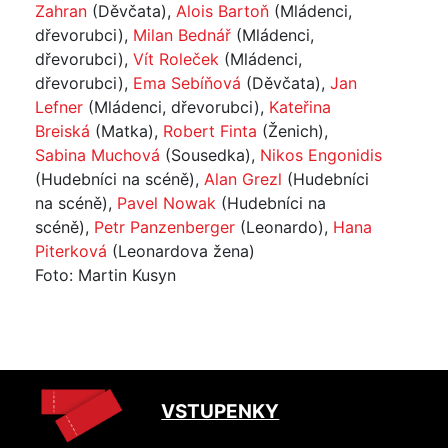
Zahran
(Děvčata),
Alois Bartoň
(Mládenci,
dřevorubci),
Milan Bednář
(Mládenci,
dřevorubci),
Vít Roleček
(Mládenci,
dřevorubci),
Ema Sebíňová
(Děvčata),
Jan
Lefner
(Mládenci, dřevorubci),
Kateřina
Breiská
(Matka),
Robert Finta
(Ženich),
Sabina Muchová
(Sousedka),
Nikos Engonidis
(Hudebníci na scéně),
Alan Grezl
(Hudebníci
na scéně),
Pavel Nowak
(Hudebníci na
scéně),
Petr Panzenberger
(Leonardo),
Hana
Piterková
(Leonardova žena)
Foto: Martin Kusyn
VSTUPENKY