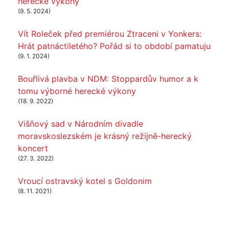
herecké výkony
(9. 5. 2024)
Vít Roleček před premiérou Ztraceni v Yonkers:
Hrát patnáctiletého? Pořád si to období pamatuju
(9. 1. 2024)
Bouřlivá plavba v NDM: Stoppardův humor a k
tomu výborné herecké výkony
(18. 9. 2022)
Višňový sad v Národním divadle
moravskoslezském je krásný režijně-herecký
koncert
(27. 3. 2022)
Vroucí ostravský kotel s Goldonim
(8. 11. 2021)