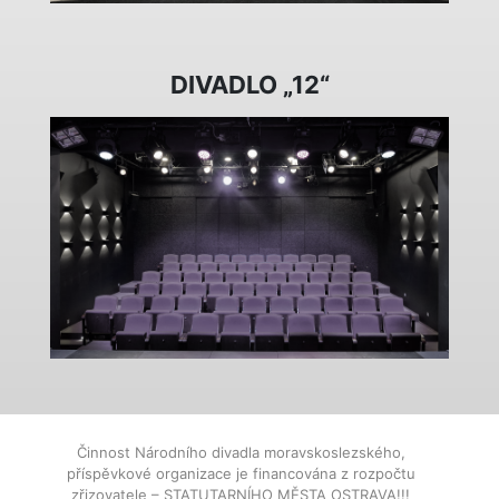
DIVADLO „12“
Činnost Národního divadla moravskoslezského,
příspěvkové organizace je financována z rozpočtu
zřizovatele – STATUTARNÍHO MĚSTA OSTRAVA!!!