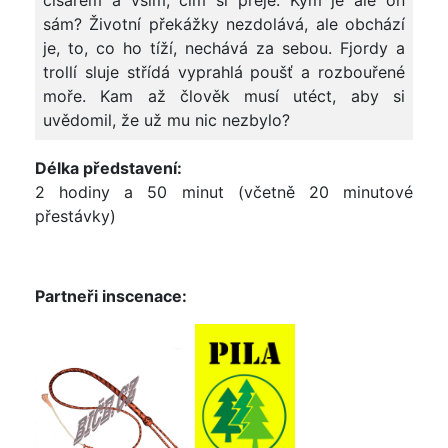
císařem a vším, čím si přeje. Kým je ale on
sám? Životní překážky nezdolává, ale obchází
je, to, co ho tíží, nechává za sebou. Fjordy a
trollí sluje střídá vyprahlá poušť a rozbouřené
moře. Kam až člověk musí utéct, aby si
uvědomil, že už mu nic nezbylo?
Délka představení:
2 hodiny a 50 minut (včetně 20 minutové
přestávky)
Partneři inscenace: