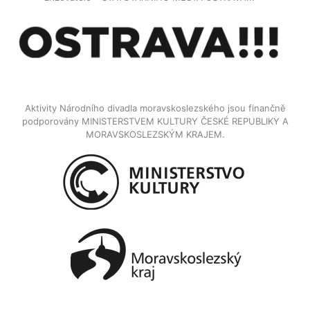
Aktivity Národního divadla moravskoslezského jsou finančně
podporovány MINISTERSTVEM KULTURY ČESKÉ REPUBLIKY A
MORAVSKOSLEZSKÝM KRAJEM.