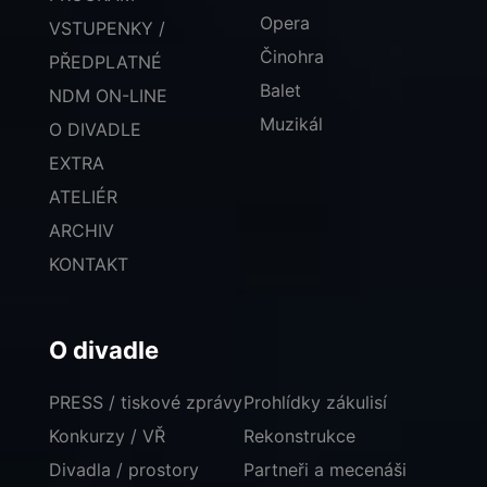
Opera
VSTUPENKY /
Činohra
PŘEDPLATNÉ
Balet
NDM ON-LINE
Muzikál
O DIVADLE
EXTRA
ATELIÉR
ARCHIV
KONTAKT
O divadle
PRESS / tiskové zprávy
Prohlídky zákulisí
Konkurzy / VŘ
Rekonstrukce
Divadla / prostory
Partneři a mecenáši