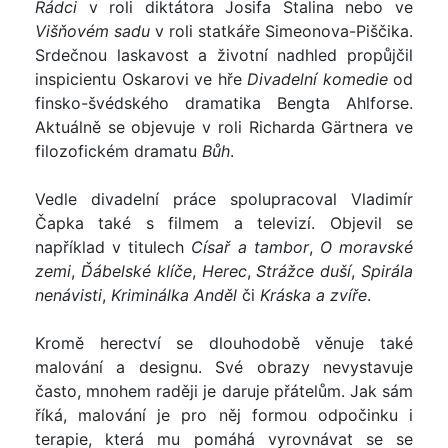
Rádci
v roli diktátora Josifa Stalina nebo ve
Višňovém sadu
v roli statkáře Simeonova-Piščika.
Srdečnou laskavost a životní nadhled propůjčil
inspicientu Oskarovi ve hře
Divadelní komedie
od
finsko-švédského dramatika Bengta Ahlforse.
Aktuálně se objevuje v roli Richarda Gärtnera ve
filozofickém dramatu
Bůh
.
Vedle divadelní práce spolupracoval Vladimír
Čapka také s filmem a televizí. Objevil se
například v titulech
Císař a tambor
,
O moravské
zemi
,
Ďábelské klíče
,
Herec
,
Strážce duší
,
Spirála
nenávisti
,
Kriminálka Anděl
či
Kráska a zvíře
.
Kromě herectví se dlouhodobě věnuje také
malování a designu. Své obrazy nevystavuje
často, mnohem raději je daruje přátelům. Jak sám
říká, malování je pro něj formou odpočinku i
terapie, která mu pomáhá vyrovnávat se se