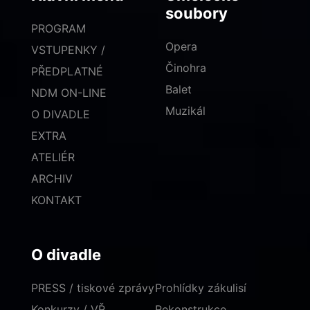
soubory
PROGRAM
Opera
VSTUPENKY /
Činohra
PŘEDPLATNÉ
Balet
NDM ON-LINE
Muzikál
O DIVADLE
EXTRA
ATELIÉR
ARCHIV
KONTAKT
O divadle
PRESS / tiskové zprávy
Prohlídky zákulisí
Konkurzy / VŘ
Rekonstrukce