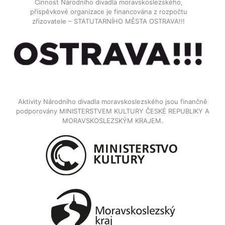
Činnost Národního divadla moravskoslezského,
příspěvkové organizace je financována z rozpočtu
zřizovatele – STATUTARNÍHO MĚSTA OSTRAVA!!!
Aktivity Národního divadla moravskoslezského jsou finančně
podporovány MINISTERSTVEM KULTURY ČESKÉ REPUBLIKY A
MORAVSKOSLEZSKÝM KRAJEM.