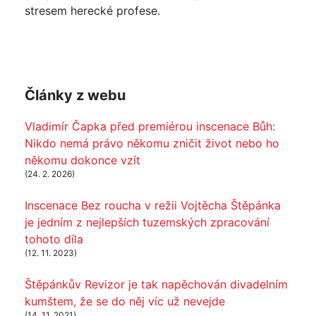
stresem herecké profese.
Články z webu
Vladimír Čapka před premiérou inscenace Bůh:
Nikdo nemá právo někomu zničit život nebo ho
někomu dokonce vzít
(24. 2. 2026)
Inscenace Bez roucha v režii Vojtěcha Štěpánka
je jedním z nejlepších tuzemských zpracování
tohoto díla
(12. 11. 2023)
Štěpánkův Revizor je tak napěchován divadelním
kumštem, že se do něj víc už nevejde
(14. 11. 2021)