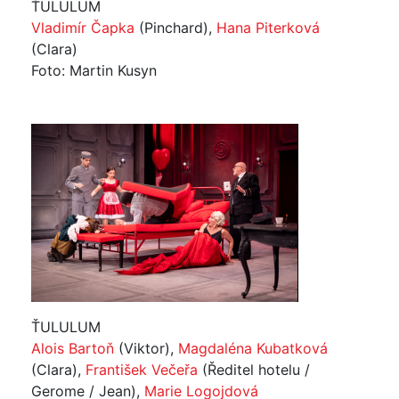
ŤULULUM
Vladimír Čapka
(Pinchard),
Hana Piterková
(Clara)
Foto: Martin Kusyn
ŤULULUM
Alois Bartoň
(Viktor),
Magdaléna Kubatková
(Clara),
František Večeřa
(Ředitel hotelu /
Gerome / Jean),
Marie Logojdová