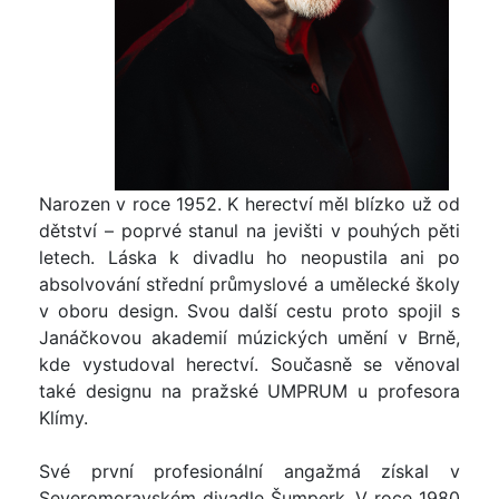
Narozen v roce 1952. K herectví měl blízko už od
dětství – poprvé stanul na jevišti v pouhých pěti
letech. Láska k divadlu ho neopustila ani po
absolvování střední průmyslové a umělecké školy
v oboru design. Svou další cestu proto spojil s
Janáčkovou akademií múzických umění v Brně,
kde vystudoval herectví. Současně se věnoval
také designu na pražské UMPRUM u profesora
Klímy.
Své první profesionální angažmá získal v
Severomoravském divadle Šumperk. V roce 1980