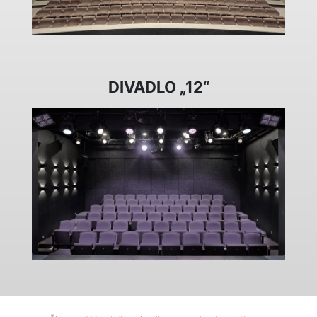
DIVADLO „12“