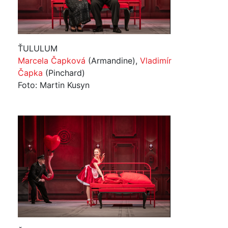
ŤULULUM
Marcela Čapková
(Armandine),
Vladimír
Čapka
(Pinchard)
Foto: Martin Kusyn