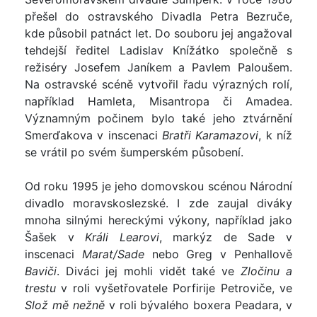
přešel do ostravského Divadla Petra Bezruče,
kde působil patnáct let. Do souboru jej angažoval
tehdejší ředitel Ladislav Knížátko společně s
režiséry Josefem Janíkem a Pavlem Paloušem.
Na ostravské scéně vytvořil řadu výrazných rolí,
například Hamleta, Misantropa či Amadea.
Významným počinem bylo také jeho ztvárnění
Smerďakova v inscenaci
Bratři Karamazovi
, k níž
se vrátil po svém šumperském působení.
Od roku 1995 je jeho domovskou scénou Národní
divadlo moravskoslezské. I zde zaujal diváky
mnoha silnými hereckými výkony, například jako
Šašek v
Králi Learovi
, markýz de Sade v
inscenaci
Marat/Sade
nebo Greg v Penhallově
Baviči
. Diváci jej mohli vidět také ve
Zločinu a
trestu
v roli vyšetřovatele Porfirije Petroviče, ve
Slož mě nežně
v roli bývalého boxera Peadara, v