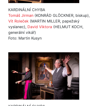
KARDINÁLNÍ CHYBA
Tomáš Jirman
(KONRÁD GLÖCKNER, biskup),
Vít Roleček
(MARTIN MILLER, papežský
vyslanec),
David Viktora
(HELMUT KOCH,
generální vikář)
Foto: Martin Kusyn