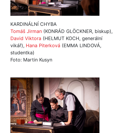
KARDINÁLNÍ CHYBA
Tomáš Jirman
(KONRÁD GLÖCKNER, biskup),
David Viktora
(HELMUT KOCH, generální
vikář),
Hana Piterková
(EMMA LINDOVÁ,
studentka)
Foto: Martin Kusyn