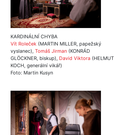
KARDINÁLNÍ CHYBA
Vít Roleček
(MARTIN MILLER, papežský
vyslanec),
Tomáš Jirman
(KONRÁD
GLÖCKNER, biskup),
David Viktora
(HELMUT
KOCH, generální vikář)
Foto: Martin Kusyn