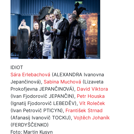
IDIOT
Sára Erlebachová
(ALEXANDRA Ivanovna
Jepančinová),
Sabina Muchová
(Lizaveta
Prokofjevna JEPANČINOVÁ),
David Viktora
(Ivan Fjodorovič JEPANČIN),
Petr Houska
(Ignatij Fjodorovič LEBEDĚV),
Vít Roleček
(Ivan Petrovič PTICYN),
František Strnad
(Afanasij Ivanovič TOCKIJ),
Vojtěch Johaník
(FERDYŠČENKO)
Foto: Martin Kusyn