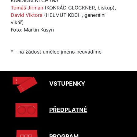
KARDINÁLNÍ CHYBA
Tomáš Jirman
(KONRÁD GLÖCKNER, biskup),
David Viktora
(HELMUT KOCH, generální
vikář)
Foto: Martin Kusyn
* - na žádost umělce jméno neuvádíme
VSTUPENKY
PŘEDPLATNÉ
PROGRAM