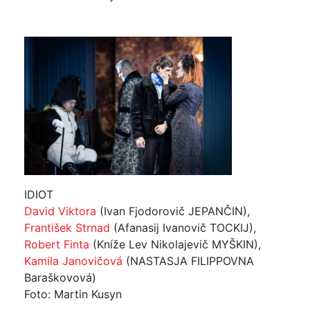
IDIOT
David Viktora
(Ivan Fjodorovič JEPANČIN),
František Strnad
(Afanasij Ivanovič TOCKIJ),
Robert Finta
(Kníže Lev Nikolajevič MYŠKIN),
Kamila Janovičová
(NASTASJA FILIPPOVNA
Baraškovová)
Foto: Martin Kusyn