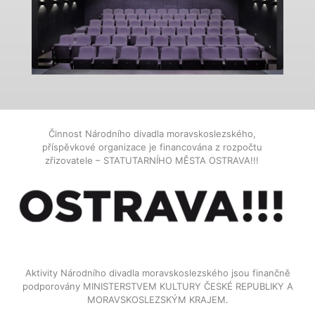
Činnost Národního divadla moravskoslezského,
příspěvkové organizace je financována z rozpočtu
zřizovatele – STATUTARNÍHO MĚSTA OSTRAVA!!!
Aktivity Národního divadla moravskoslezského jsou finančně
podporovány MINISTERSTVEM KULTURY ČESKÉ REPUBLIKY A
MORAVSKOSLEZSKÝM KRAJEM.