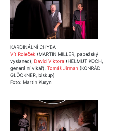
KARDINÁLNÍ CHYBA
Vít Roleček
(MARTIN MILLER, papežský
vyslanec),
David Viktora
(HELMUT KOCH,
generální vikář),
Tomáš Jirman
(KONRÁD
GLÖCKNER, biskup)
Foto: Martin Kusyn