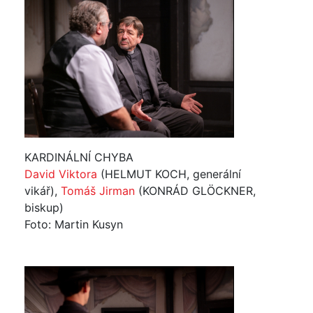
KARDINÁLNÍ CHYBA
David Viktora
(HELMUT KOCH, generální
vikář),
Tomáš Jirman
(KONRÁD GLÖCKNER,
biskup)
Foto: Martin Kusyn