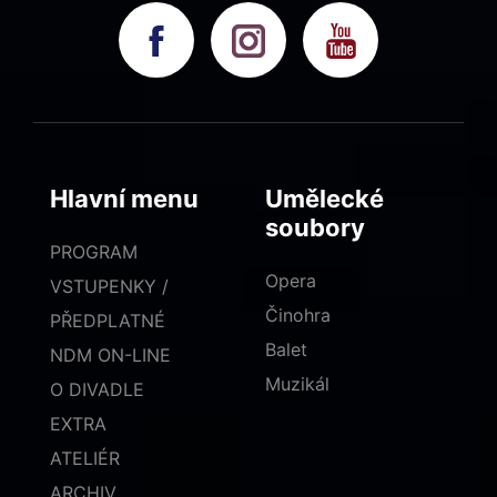
Hlavní menu
Umělecké
soubory
PROGRAM
Opera
VSTUPENKY /
Činohra
PŘEDPLATNÉ
Balet
NDM ON-LINE
Muzikál
O DIVADLE
EXTRA
ATELIÉR
ARCHIV