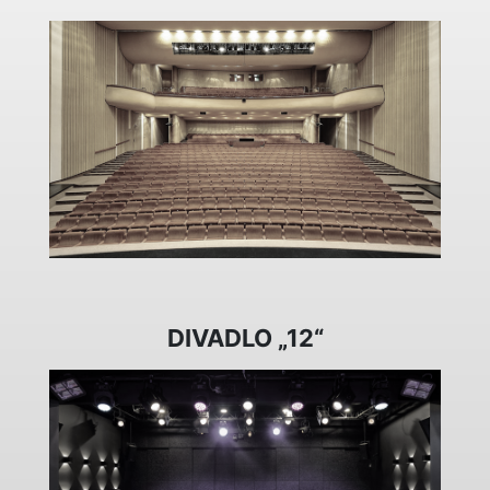
DIVADLO „12“