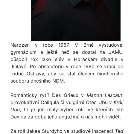
Narozen v roce 1967. V Brně vystudoval
gymnázium a ještě než se dostal na JAMU,
působil rok jako elév v Horáckém divadle v
Jihlavě. Po absolutoriu v roce 1990 se vrací do
rodné Ostravy, aby se stal členem činoherního
souboru dnešního NDM.
Romantický rytíř Des Grieux v
Manon Lescaut
,
provokativní Caligula či vulgární Otec Ubu v
Králi
Ubu
, to je jen malý výběr rolí, ve kterých jste
Davida za dobu jeho angažmá u nás mohli vidět.
Za roli Jakea Sturdyho ve studiové inscenaci
Teď