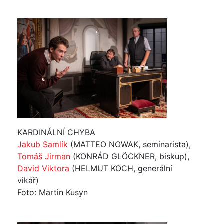
KARDINÁLNÍ CHYBA
Jakub Samlík
(MATTEO NOWAK, seminarista),
Tomáš Jirman
(KONRÁD GLÖCKNER, biskup),
David Viktora
(HELMUT KOCH, generální
vikář)
Foto: Martin Kusyn