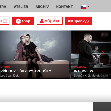
TRA
ATELIÉR
ARCHIV
KONTAKT
er
shop
Můj účet
Vstupenky
OPERA
MUZIKÁL
PŘÍHODY LIŠKY BYSTROUŠKY
INTERVIEW
Leoš Janáček
Zdeněk Král, Marek David,