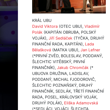
KRÁL UBU
David Viktora
(OTEC UBU),
Vladimír
Polák
(KAPITÁN OBRUBA, POLSKÝ
VOJÁK),
Jiří Sedláček
(TYČKA, DRUHÝ
FINANČNÍ RADA, KAPITÁN),
Lada
Bělašková
(MATKA UBU),
Jan Lefner
(*PRVNÍ ZVĚD, BOLESLAV, PODDANÝ,
ŠLECHTIC VITĚBSKÝ, PRVNÍ
FINANČNÍK),
Jakub Chromčák
(*
UBUOVA DRUŽINA, LADISLAV,
PODDANÝ, MICHAL FJODOROVIČ,
ŠLECHTIC POZNAŇSKÝ, DRUHÝ
FINANČNÍK, SEDLÁK, TŘETÍ FINANČNÍ
RADA, POSEL, KRÁLOVSKÝ VOJÁK,
DRUHÝ POLÁK),
Eliška Adamovská
(*SEDLÁCI, VOJÁCI, ŠLECHTA,