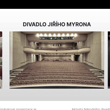
DIVADLO JIŘÍHO MYRONA
íspěvkové organizace je
Aktivity Národního diva