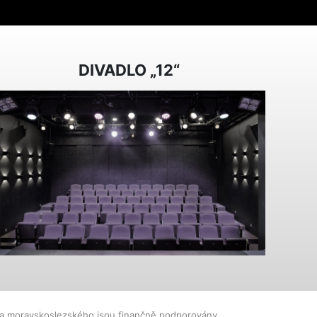
DIVADLO „12“
dla moravskoslezského jsou finančně podporovány