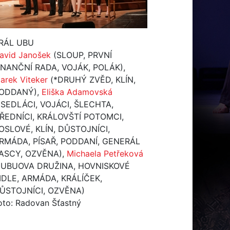
RÁL UBU
avid Janošek
(SLOUP, PRVNÍ
INANČNÍ RADA, VOJÁK, POLÁK),
arek Viteker
(*DRUHÝ ZVĚD, KLÍN,
ODDANÝ),
Eliška Adamovská
*SEDLÁCI, VOJÁCI, ŠLECHTA,
ŘEDNÍCI, KRÁLOVŠTÍ POTOMCI,
OSLOVÉ, KLÍN, DŮSTOJNÍCI,
RMÁDA, PÍSAŘ, PODDANÍ, GENERÁL
ASCY, OZVĚNA),
Michaela Petřeková
*UBUOVA DRUŽINA, HOVNISKOVÉ
IDLE, ARMÁDA, KRÁLÍČEK,
ŮSTOJNÍCI, OZVĚNA)
oto: Radovan Šťastný