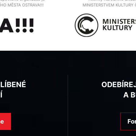
NÍHO MĚSTA OSTRAVA!!!
MINISTERSTVEM KULTURY 
BLÍBENÉ
ODEBÍRE
Í
A 
ne
Fo