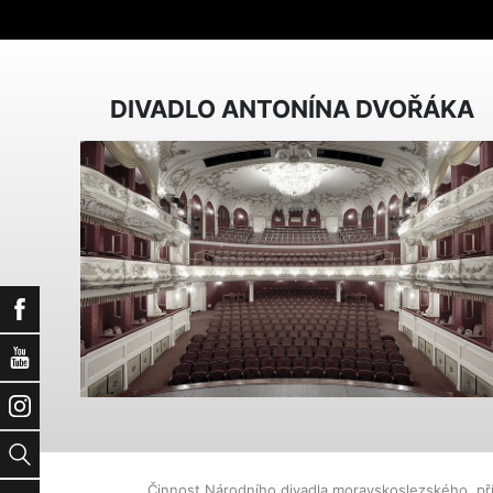
DIVADLO ANTONÍNA DVOŘÁKA
Facebook
YouTube
Instagram
Vyhledat
Činnost Národního divadla moravskoslezského, př