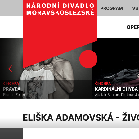
PROGRAM
VS
OPE
ČINOHRA
ČINOHRA
PRAVDA
KARDINÁLNÍ CHYBA
Florian Zeller
Alistair Beaton, Dietmar J
ELIŠKA ADAMOVSKÁ - ŽIV