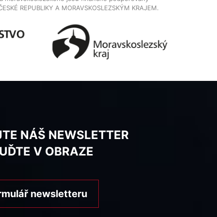
ČESKÉ REPUBLIKY A MORAVSKOSLEZSKÝM KRAJEM.
JTE NÁŠ NEWSLETTER
BUĎTE V OBRAZE
rmulář newsletteru