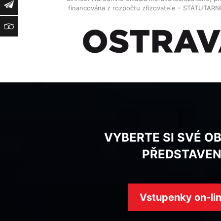
Newsletter
financována z rozpočtu zřizovatele – STATUTAR
TripAdvisor
VYBERTE SI SVÉ O
PŘEDSTAVEN
Vstupenky on-li