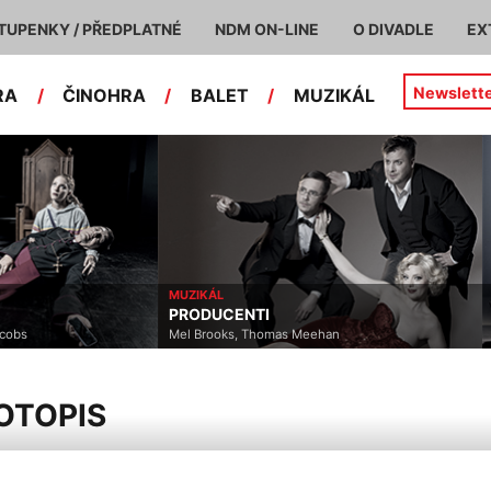
TUPENKY / PŘEDPLATNÉ
NDM ON-LINE
O DIVADLE
EX
Newslett
RA
/
ČINOHRA
/
BALET
/
MUZIKÁL
MUZIKÁL
PRODUCENTI
acobs
Mel Brooks, Thomas Meehan
OTOPIS