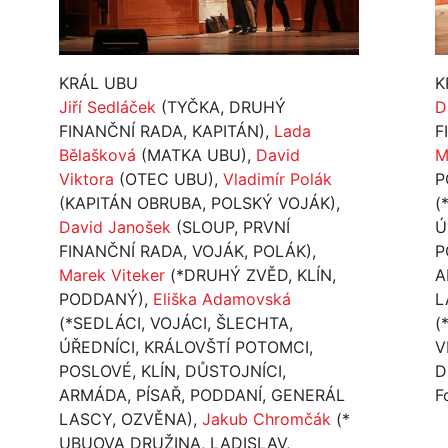
KRÁL UBU
K
Jiří Sedláček
(TYČKA, DRUHÝ
D
FINANČNÍ RADA, KAPITÁN),
Lada
F
Bělašková
(MATKA UBU),
David
M
Viktora
(OTEC UBU),
Vladimír Polák
P
(KAPITÁN OBRUBA, POLSKÝ VOJÁK),
(
David Janošek
(SLOUP, PRVNÍ
Ú
FINANČNÍ RADA, VOJÁK, POLÁK),
P
Marek Viteker
(*DRUHÝ ZVĚD, KLÍN,
A
PODDANÝ),
Eliška Adamovská
L
(*SEDLÁCI, VOJÁCI, ŠLECHTA,
(
ÚŘEDNÍCI, KRÁLOVŠTÍ POTOMCI,
V
POSLOVÉ, KLÍN, DŮSTOJNÍCI,
D
ARMÁDA, PÍSAŘ, PODDANÍ, GENERÁL
F
LASCY, OZVĚNA),
Jakub Chromčák
(*
UBUOVA DRUŽINA, LADISLAV,