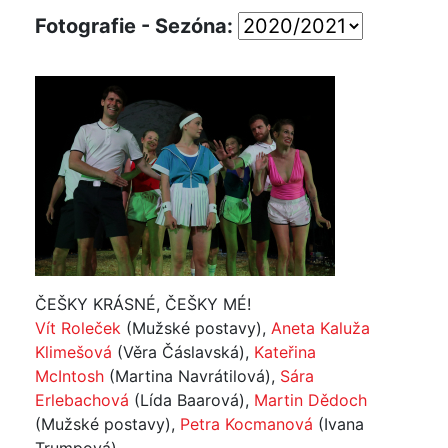
Fotografie - Sezóna:
ČEŠKY KRÁSNÉ, ČEŠKY MÉ!
Vít Roleček
(Mužské postavy),
Aneta Kaluža
Klimešová
(Věra Čáslavská),
Kateřina
McIntosh
(Martina Navrátilová),
Sára
Erlebachová
(Lída Baarová),
Martin Dědoch
(Mužské postavy),
Petra Kocmanová
(Ivana