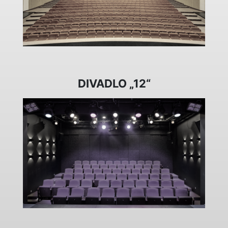
DIVADLO „12“