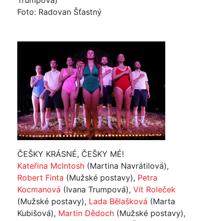
Trumpová)
Foto: Radovan Šťastný
ČEŠKY KRÁSNÉ, ČEŠKY MÉ!
Kateřina McIntosh
(Martina Navrátilová),
Robert Finta
(Mužské postavy),
Petra
Kocmanová
(Ivana Trumpová),
Vít Roleček
(Mužské postavy),
Lada Bělašková
(Marta
Kubišová),
Martin Dědoch
(Mužské postavy),