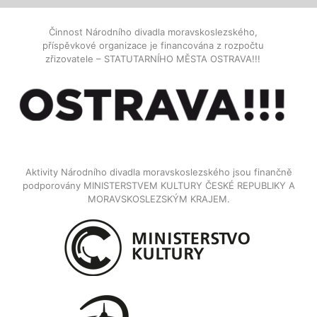
Činnost Národního divadla moravskoslezského,
příspěvkové organizace je financována z rozpočtu
zřizovatele – STATUTARNÍHO MĚSTA OSTRAVA!!!
Aktivity Národního divadla moravskoslezského jsou finančně
podporovány MINISTERSTVEM KULTURY ČESKÉ REPUBLIKY A
MORAVSKOSLEZSKÝM KRAJEM.