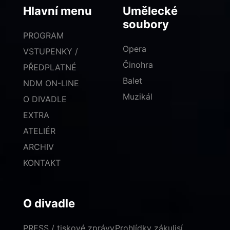
Hlavní menu
Umělecké
soubory
PROGRAM
Opera
VSTUPENKY /
Činohra
PŘEDPLATNÉ
Balet
NDM ON-LINE
Muzikál
O DIVADLE
EXTRA
ATELIÉR
ARCHIV
KONTAKT
O divadle
PRESS / tiskové zprávy
Prohlídky zákulisí