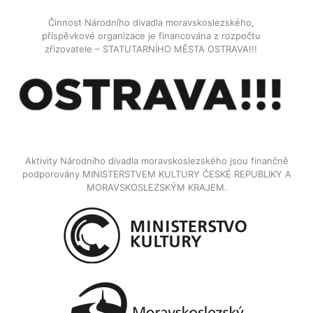
Činnost Národního divadla moravskoslezského,
příspěvkové organizace je financována z rozpočtu
zřizovatele – STATUTARNÍHO MĚSTA OSTRAVA!!!
Aktivity Národního divadla moravskoslezského jsou finančně
podporovány MINISTERSTVEM KULTURY ČESKÉ REPUBLIKY A
MORAVSKOSLEZSKÝM KRAJEM.