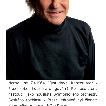
Narodil se 7.4.1964. Vystudoval konzervatoř v
Praze (obor housle a dirigování). Po absolutoriu
nastoupil jako houslista Symfonického orchestru
Českého rozhlasu v Praze, zároveň byl členem
Komorního orchestru ND v Praze.