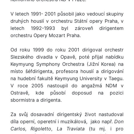
V letech 1991- 2001 působil jako vedoucí skupiny
druhých houslí v orchestru Státní opery Praha, v
letech 1992-1993 byl zároveň dirigentem
orchestru Opery Mozart Praha.
Od roku 1999 do roku 2001 dirigoval orchestr
Slezského divadla v Opavě, poté přijal nabídku
Keymyung Symphony Orchestra (Jižní Korea) na
místo šéfdirigenta, profesora houslí a dirigování
na hudební fakultě Keymyung University v Taegu.
V roce 2005 nastoupil do angažmá NDM v
Ostravě, kde působí doposud na pozici
sbormistra a dirigenta.
Za svůj dosavadní dirigentský život nastudoval
díla operní, operetní i muzikálová, jako např.
Don
Carlos
,
Rigoletto
,
La Traviata
(tu mj. i pro