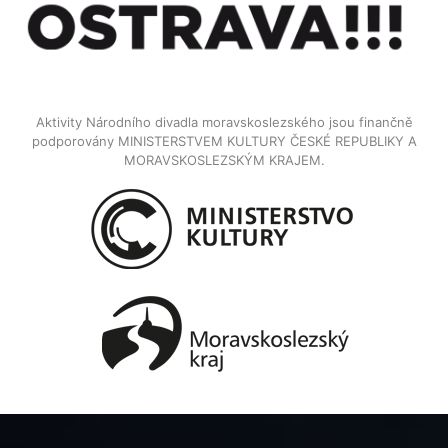
Aktivity Národního divadla moravskoslezského jsou finančně
podporovány MINISTERSTVEM KULTURY ČESKÉ REPUBLIKY A
MORAVSKOSLEZSKÝM KRAJEM.