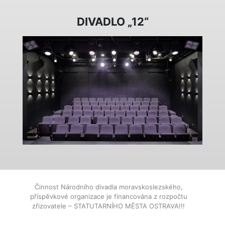
DIVADLO „12“
Činnost Národního divadla moravskoslezského,
příspěvkové organizace je financována z rozpočtu
zřizovatele – STATUTARNÍHO MĚSTA OSTRAVA!!!