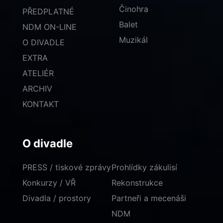
Činohra
PŘEDPLATNÉ
Balet
NDM ON-LINE
Muzikál
O DIVADLE
EXTRA
ATELIÉR
ARCHIV
KONTAKT
O divadle
PRESS / tiskové zprávy
Prohlídky zákulisí
Konkurzy / VŘ
Rekonstrukce
Divadla / prostory
Partneři a mecenáši
NDM