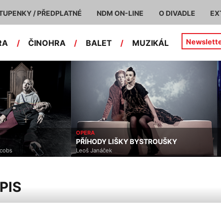
TUPENKY / PŘEDPLATNÉ
NDM ON-LINE
O DIVADLE
EX
Newslett
RA
/
ČINOHRA
/
BALET
/
MUZIKÁL
OPERA
PŘÍHODY LIŠKY BYSTROUŠKY
acobs
Leoš Janáček
PIS