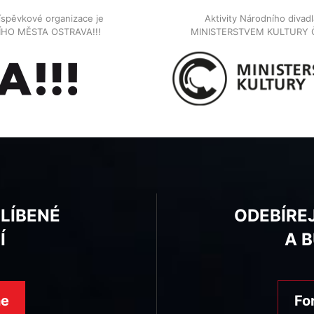
íspěvkové organizace je
Aktivity Národního diva
NÍHO MĚSTA OSTRAVA!!!
MINISTERSTVEM KULTURY 
BLÍBENÉ
ODEBÍRE
Í
A 
ne
Fo