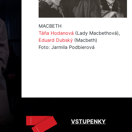
MACBETH
Táňa Hodanová
(Lady Macbethová),
Eduard Dubský
(Macbeth)
Foto: Jarmila Podbierová
VSTUPENKY