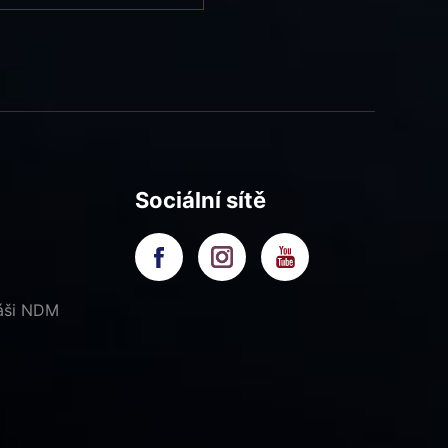
Sociální sítě
náši NDM