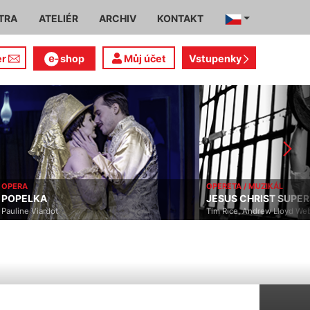
TRA
ATELIÉR
ARCHIV
KONTAKT
er
shop
Můj účet
Vstupenky
OPERA
OPERETA / MUZIKÁL
POPELKA
JESUS CHRIST SUPE
Pauline Viardot
Tim Rice, Andrew Lloyd We