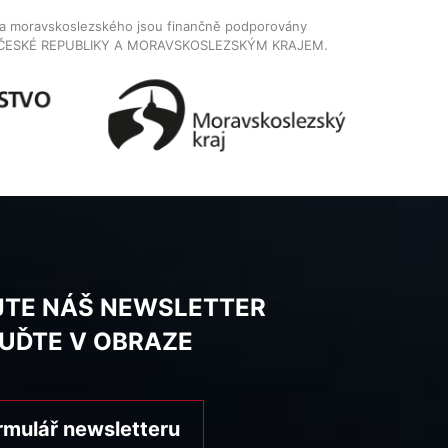
dla moravskoslezského jsou finančně podporovány
ČESKÉ REPUBLIKY A MORAVSKOSLEZSKÝM KRAJEM.
JTE NÁŠ NEWSLETTER
BUĎTE V OBRAZE
rmulář newsletteru