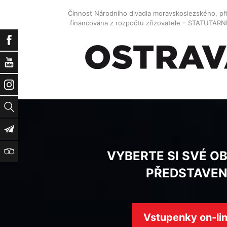
Činnost Národního divadla moravskoslezského, př
financována z rozpočtu zřizovatele – STATUTAR
Facebook
YouTube
Instagram
Vyhledat
Newsletter
TripAdvisor
VYBERTE SI SVÉ O
PŘEDSTAVEN
Vstupenky on-li