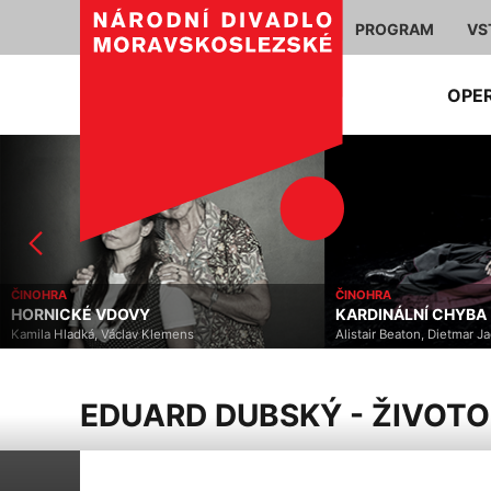
PROGRAM
VS
OPE
ČINOHRA
ČINOHRA
HORNICKÉ VDOVY
KARDINÁLNÍ CHYBA
Kamila Hladká, Václav Klemens
Alistair Beaton, Dietmar J
EDUARD DUBSKÝ - ŽIVOTO