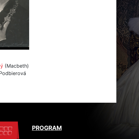
ký
(Macbeth)
 Podbierová
PROGRAM