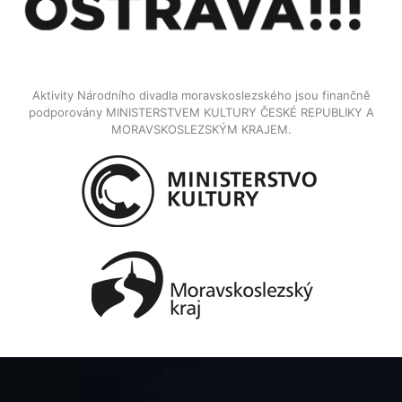
Aktivity Národního divadla moravskoslezského jsou finančně
podporovány MINISTERSTVEM KULTURY ČESKÉ REPUBLIKY A
MORAVSKOSLEZSKÝM KRAJEM.