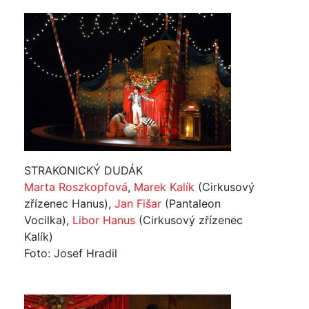
STRAKONICKÝ DUDÁK
Marta Roszkopfová
,
Marek Kalík
(Cirkusový
zřízenec Hanus),
Jan Fišar
(Pantaleon
Vocilka),
Libor Hanus
(Cirkusový zřízenec
Kalík)
Foto: Josef Hradil