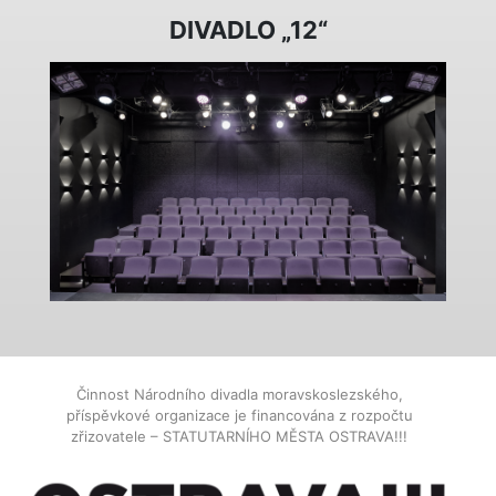
DIVADLO „12“
Činnost Národního divadla moravskoslezského,
příspěvkové organizace je financována z rozpočtu
zřizovatele – STATUTARNÍHO MĚSTA OSTRAVA!!!