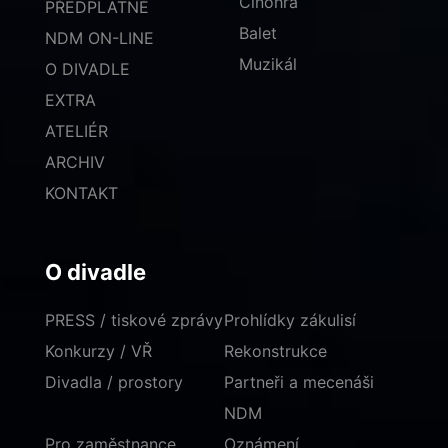
Činohra
PŘEDPLATNÉ
Balet
NDM ON-LINE
Muzikál
O DIVADLE
EXTRA
ATELIÉR
ARCHIV
KONTAKT
O divadle
PRESS / tiskové zprávy
Prohlídky zákulisí
Konkurzy / VŘ
Rekonstrukce
Divadla / prostory
Partneři a mecenáši
NDM
Pro zaměstnance
Oznámení