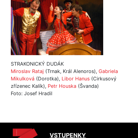
STRAKONICKÝ DUDÁK
Miroslav Rataj
(Trnak, Král Alenoros),
Gabriela
Mikulková
(Dorotka),
Libor Hanus
(Cirkusový
zřízenec Kalík),
Petr Houska
(Švanda)
Foto: Josef Hradil
VSTUPENKY