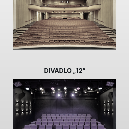
DIVADLO „12“