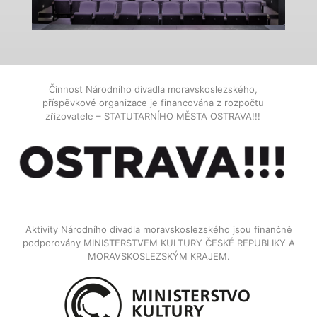
Činnost Národního divadla moravskoslezského,
příspěvkové organizace je financována z rozpočtu
zřizovatele – STATUTARNÍHO MĚSTA OSTRAVA!!!
Aktivity Národního divadla moravskoslezského jsou finančně
podporovány MINISTERSTVEM KULTURY ČESKÉ REPUBLIKY A
MORAVSKOSLEZSKÝM KRAJEM.