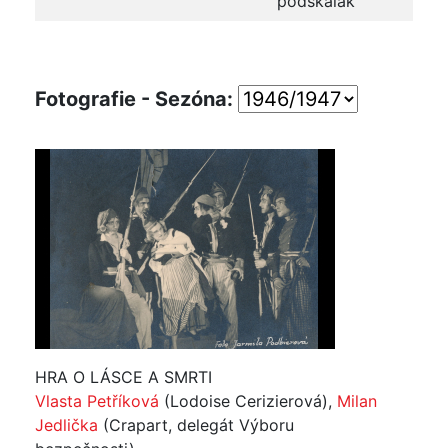
podskalák
Fotografie - Sezóna:
HRA O LÁSCE A SMRTI
Vlasta Petříková
(Lodoise Cerizierová),
Milan
Jedlička
(Crapart, delegát Výboru