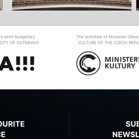
, a semi-budgetary
The activities of Moravian-Siles
E CITY OF OSTRAVA!!!
CULTURE OF THE CZECH REPU
OURITE
SU
CE
NEWSL