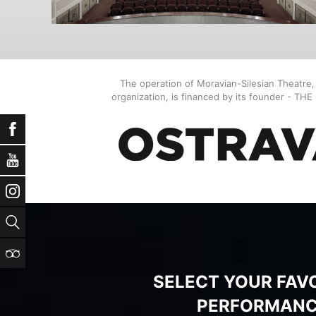
The operation of Moravian-Silesian Theatre
organization, is financed by its founder - TH
Facebook
YouTube
Instagram
Search
TripAdvisor
SELECT YOUR FAV
PERFORMAN