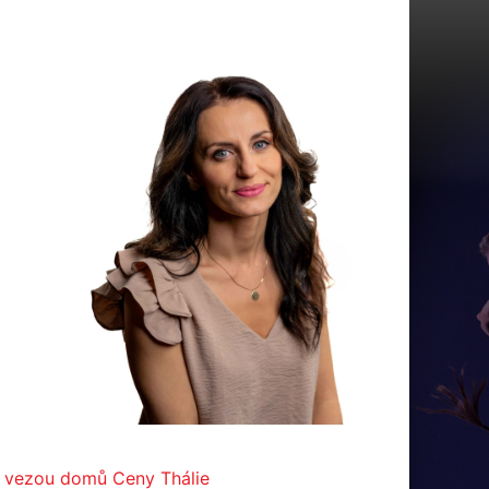
si vezou domů Ceny Thálie