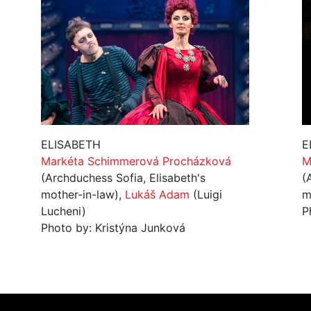
ELISABETH
E
Markéta Schimmerová Procházková
M
(Archduchess Sofia, Elisabeth's
(
mother-in-law),
Lukáš Adam
(Luigi
m
Lucheni)
P
Photo by: Kristýna Junková