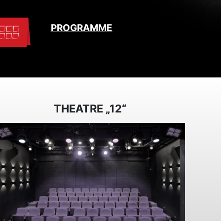
PROGRAMME
THEATRE „12“