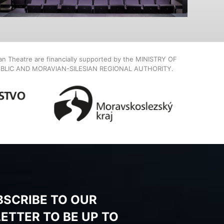
ian Theatre are financially supported by the MINISTRY OF
BLIC AND MORAVIAN-SILESIAN REGIONAL AUTHORITY.
BSCRIBE TO OUR
ETTER TO BE UP TO