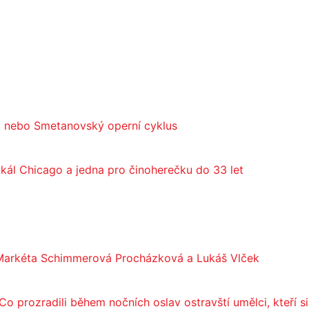
ka nebo Smetanovský operní cyklus
ikál Chicago a jedna pro činoherečku do 33 let
li Markéta Schimmerová Procházková a Lukáš Vlček
Co prozradili během nočních oslav ostravští umělci, kteří 