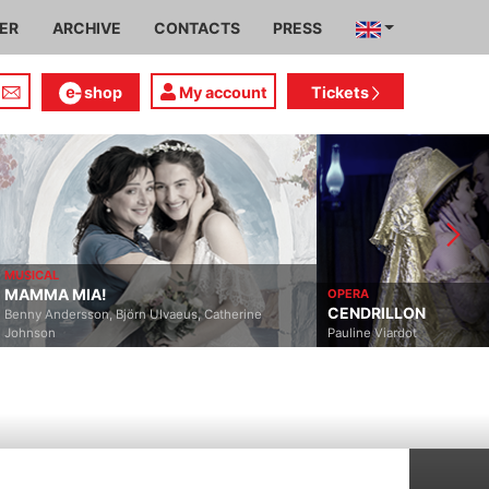
IER
ARCHIVE
CONTACTS
PRESS
shop
My account
Tickets
MUSICAL
MAMMA MIA!
OPERA
CENDRILLON
Benny Andersson, Björn Ulvaeus, Catherine
Johnson
Pauline Viardot