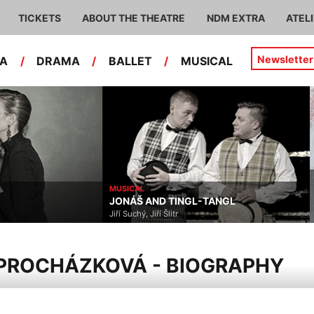
TICKETS
ABOUT THE THEATRE
NDM EXTRA
ATEL
Newsletter
RA
/
DRAMA
/
BALLET
/
MUSICAL
MUSICAL
JONÁŠ AND TINGL-TANGL
Jiří Suchý, Jiří Šlitr
PROCHÁZKOVÁ - BIOGRAPHY