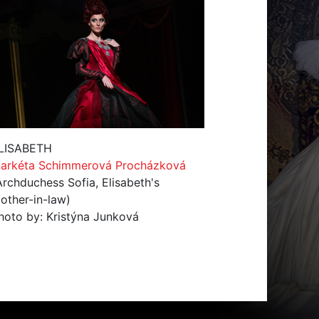
LISABETH
arkéta Schimmerová Procházková
Archduchess Sofia, Elisabeth's
other-in-law)
hoto by: Kristýna Junková