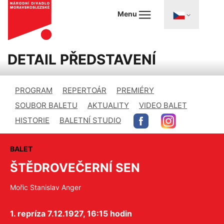
Menu
DETAIL PŘEDSTAVENÍ
PROGRAM
REPERTOÁR
PREMIÉRY
SOUBOR BALETU
AKTUALITY
VIDEO BALET
HISTORIE
BALETNÍ STUDIO
BALET
ŠTĚDROVEČERNÍ SEN
Mořic Stanislav Anger
1. repríza 7.12.1927, 16:15 hodin