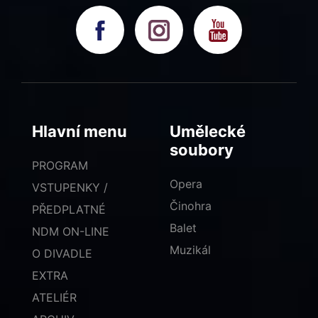
Hlavní menu
Umělecké
soubory
PROGRAM
Opera
VSTUPENKY /
Činohra
PŘEDPLATNÉ
Balet
NDM ON-LINE
Muzikál
O DIVADLE
EXTRA
ATELIÉR