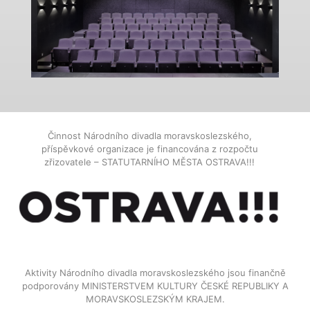
Činnost Národního divadla moravskoslezského,
příspěvkové organizace je financována z rozpočtu
zřizovatele – STATUTARNÍHO MĚSTA OSTRAVA!!!
Aktivity Národního divadla moravskoslezského jsou finančně
podporovány MINISTERSTVEM KULTURY ČESKÉ REPUBLIKY A
MORAVSKOSLEZSKÝM KRAJEM.