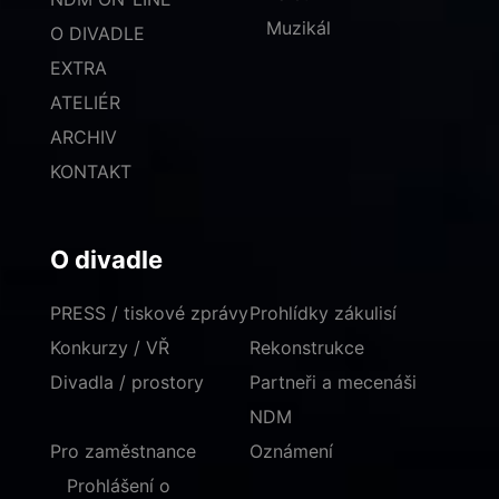
Muzikál
O DIVADLE
EXTRA
ATELIÉR
ARCHIV
KONTAKT
O divadle
PRESS / tiskové zprávy
Prohlídky zákulisí
Konkurzy / VŘ
Rekonstrukce
Divadla / prostory
Partneři a mecenáši
NDM
Pro zaměstnance
Oznámení
Prohlášení o