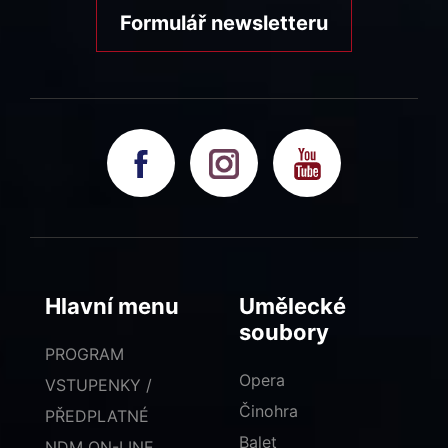
Formulář newsletteru
Hlavní menu
Umělecké
soubory
PROGRAM
Opera
VSTUPENKY /
Činohra
PŘEDPLATNÉ
Balet
NDM ON-LINE