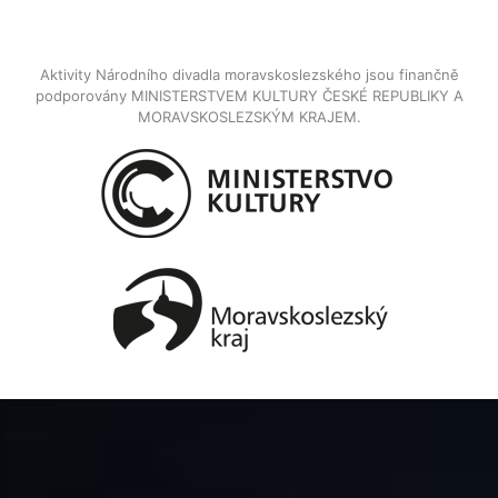
Aktivity Národního divadla moravskoslezského jsou finančně
podporovány MINISTERSTVEM KULTURY ČESKÉ REPUBLIKY A
MORAVSKOSLEZSKÝM KRAJEM.