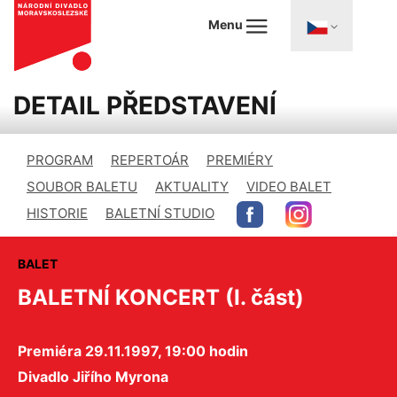
Menu
DETAIL PŘEDSTAVENÍ
PROGRAM
REPERTOÁR
PREMIÉRY
SOUBOR BALETU
AKTUALITY
VIDEO BALET
HISTORIE
BALETNÍ STUDIO
BALET
BALETNÍ KONCERT (I. část)
Premiéra 29.11.1997, 19:00 hodin
Divadlo Jiřího Myrona