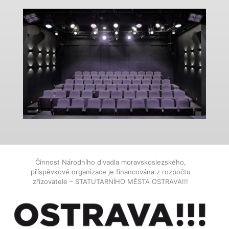
Činnost Národního divadla moravskoslezského,
příspěvkové organizace je financována z rozpočtu
zřizovatele – STATUTARNÍHO MĚSTA OSTRAVA!!!