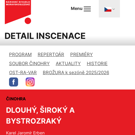
Menu
DETAIL INSCENACE
PROGRAM
REPERTOÁR
PREMIÉRY
SOUBOR ČINOHRY
AKTUALITY
HISTORIE
OST-RA-VAR
BROŽURA k sezóně 2025/2026
ČINOHRA
DLOUHÝ, ŠIROKÝ A
BYSTROZRAKÝ
Karel Jaromír Erben