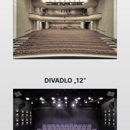
DIVADLO „12“