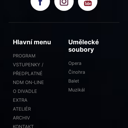
Hlavní menu
Umělecké
soubory
PROGRAM
Opera
VSTUPENKY /
Činohra
PŘEDPLATNÉ
Balet
NDM ON-LINE
Muzikál
O DIVADLE
EXTRA
ATELIÉR
ARCHIV
KONTAKT