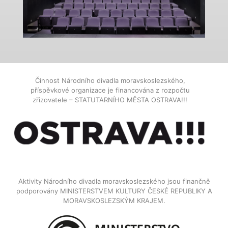
Činnost Národního divadla moravskoslezského,
příspěvkové organizace je financována z rozpočtu
zřizovatele – STATUTARNÍHO MĚSTA OSTRAVA!!!
Aktivity Národního divadla moravskoslezského jsou finančně
podporovány MINISTERSTVEM KULTURY ČESKÉ REPUBLIKY A
MORAVSKOSLEZSKÝM KRAJEM.