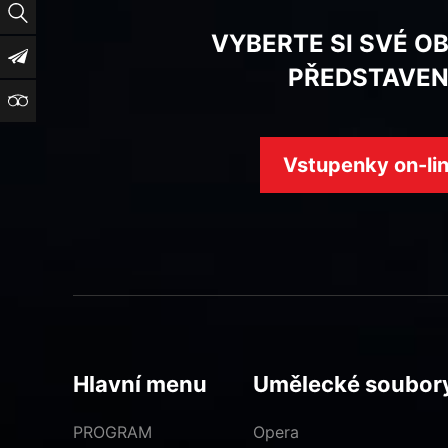
Vyhledat
VYBERTE SI SVÉ O
Newsletter
PŘEDSTAVEN
TripAdvisor
Vstupenky on-li
Hlavní menu
Umělecké soubor
PROGRAM
Opera