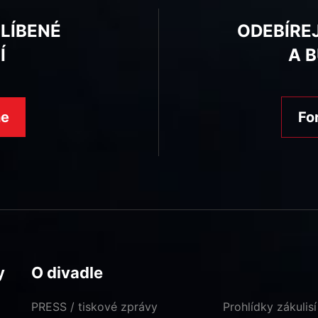
BLÍBENÉ
ODEBÍRE
Í
A 
ne
Fo
y
O divadle
PRESS / tiskové zprávy
Prohlídky zákulisí