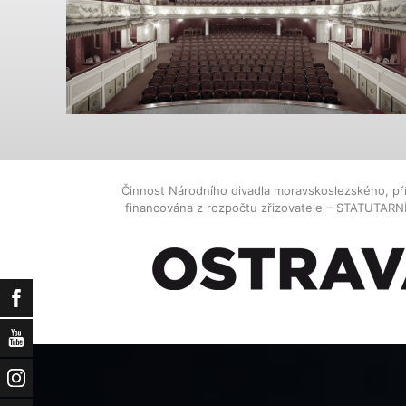
Činnost Národního divadla moravskoslezského, př
financována z rozpočtu zřizovatele – STATUTAR
Facebook
YouTube
Instagram