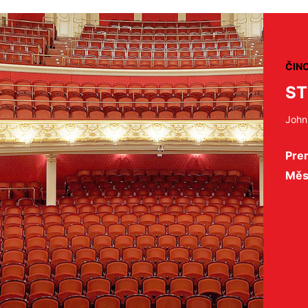
ČIN
ST
John
Prem
Měs