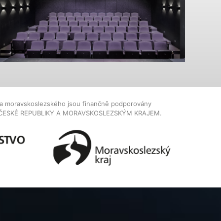
dla moravskoslezského jsou finančně podporovány
ČESKÉ REPUBLIKY A MORAVSKOSLEZSKÝM KRAJEM.