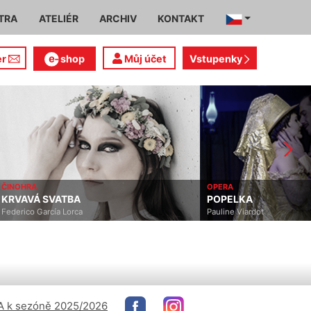
TRA
ATELIÉR
ARCHIV
KONTAKT
er
shop
Můj účet
Vstupenky
ČINOHRA
OPERA
KRVAVÁ SVATBA
POPELKA
Federico García Lorca
Pauline Viardot
 k sezóně 2025/2026