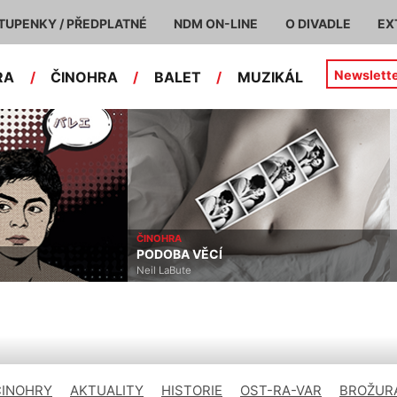
TUPENKY / PŘEDPLATNÉ
NDM ON-LINE
O DIVADLE
EX
Newslett
RA
/
ČINOHRA
/
BALET
/
MUZIKÁL
ČINOHRA
PODOBA VĚCÍ
Neil LaBute
ČINOHRY
AKTUALITY
HISTORIE
OST-RA-VAR
BROŽURA