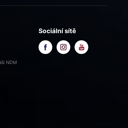
Sociální sítě
náši NDM