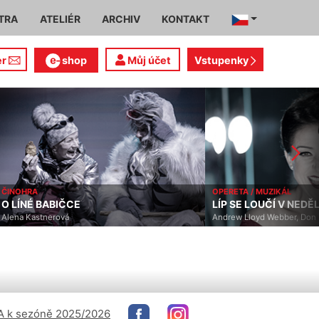
TRA
ATELIÉR
ARCHIV
KONTAKT
er
shop
Můj účet
Vstupenky
ČINOHRA
OPERETA / MUZIKÁL
O LÍNÉ BABIČCE
LÍP SE LOUČÍ V NEDĚL
Alena Kastnerová
Andrew Lloyd Webber, Don 
 k sezóně 2025/2026