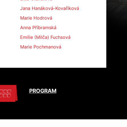
Jana Hanáková-Kovaříková
Marie Hodrová
Anna Příbramská
Emilie (Milča) Fuchsová
Marie Pochmanová
PROGRAM