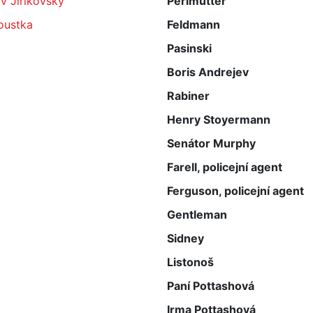
v Jiřikovský
Perlmutter
Foustka
Feldmann
Pasinski
Boris Andrejev
Rabiner
Henry Stoyermann
Senátor Murphy
Farell, policejní agent
Ferguson, policejní agent
Gentleman
Sidney
Listonoš
Paní Pottashová
Irma Pottashová