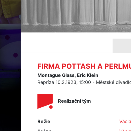
FIRMA POTTASH A PERLM
Montague Glass, Eric Klein
Repríza 10.2.1923, 15:00 - Městské divad
Realizační tým
Režie
Václa