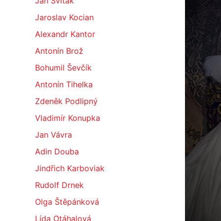
Jan Sviták
Jaroslav Kocian
Alexandr Kantor
Antonín Brož
Bohumil Ševčík
Antonín Tihelka
Zdeněk Podlipný
Vladimír Konupka
Jan Vávra
Adin Douba
Jindřich Karboviak
Rudolf Drnek
Olga Štěpánková
Lída Otáhalová