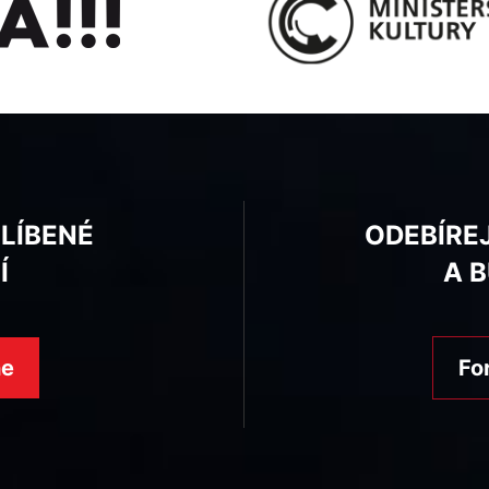
BLÍBENÉ
ODEBÍRE
Í
A 
ne
Fo