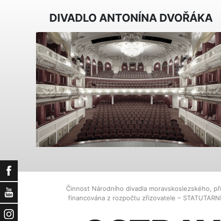
DIVADLO ANTONÍNA DVOŘÁKA
Facebook
Činnost Národního divadla moravskoslezského, př
YouTube
financována z rozpočtu zřizovatele – STATUTAR
Instagram