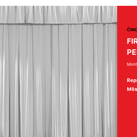
ČIN
FI
PE
Mont
Repr
Měs