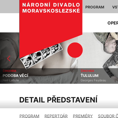
PROGRAM
VS
OPE
ČINOHRA
ČINOHRA
PODOBA VĚCÍ
ŤULULUM
Neil LaBute
Georges Feydeau
DETAIL PŘEDSTAVENÍ
PROGRAM
REPERTOÁR
PREMIÉRY
SOUBOR 