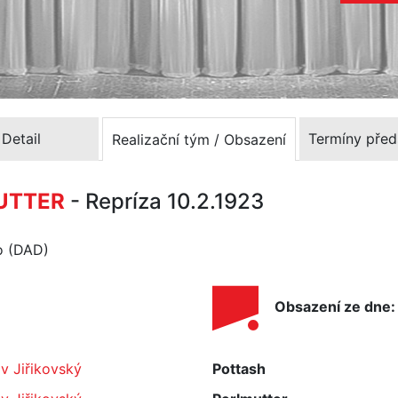
Detail
Termíny před
Realizační tým / Obsazení
UTTER
- Repríza 10.2.1923
lo (DAD)
Obsazení ze dne:
v Jiřikovský
Pottash