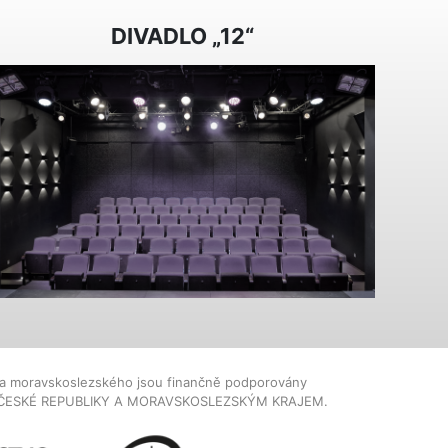
DIVADLO „12“
dla moravskoslezského jsou finančně podporovány
ČESKÉ REPUBLIKY A MORAVSKOSLEZSKÝM KRAJEM.