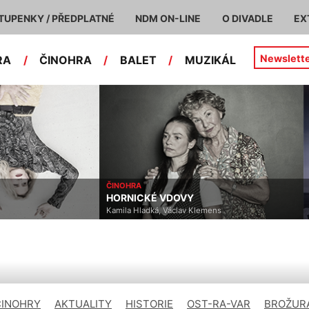
TUPENKY / PŘEDPLATNÉ
NDM ON-LINE
O DIVADLE
EX
Newslett
RA
/
ČINOHRA
/
BALET
/
MUZIKÁL
ČINOHRA
HORNICKÉ VDOVY
Kamila Hladká, Václav Klemens
ČINOHRY
AKTUALITY
HISTORIE
OST-RA-VAR
BROŽURA