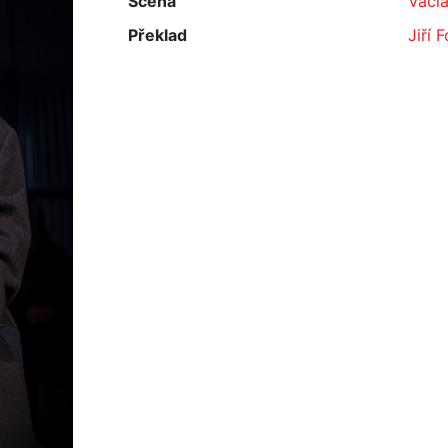
Scéna
Václa
Překlad
Jiří 