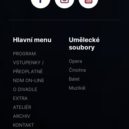
Hlavní menu
Umělecké
soubory
PROGRAM
Opera
VSTUPENKY /
Činohra
PŘEDPLATNÉ
Balet
NDM ON-LINE
Muzikál
O DIVADLE
EXTRA
ATELIÉR
ARCHIV
KONTAKT