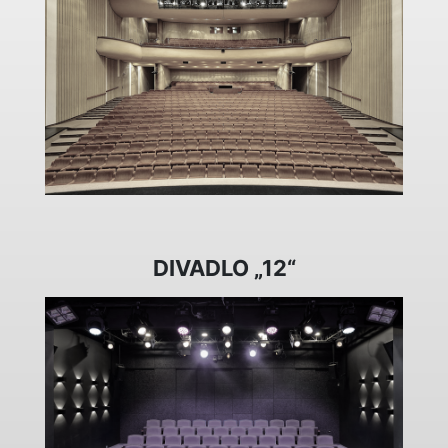
DIVADLO „12“