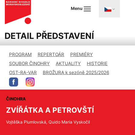
Menu
DETAIL PŘEDSTAVENÍ
PROGRAM
REPERTOÁR
PREMIÉRY
SOUBOR ČINOHRY
AKTUALITY
HISTORIE
OST-RA-VAR
BROŽURA k sezóně 2025/2026
ČINOHRA
ZVÍŘÁTKA A PETROVŠTÍ
Vojtěška Plumlovská, Quido Maria Vyskočil