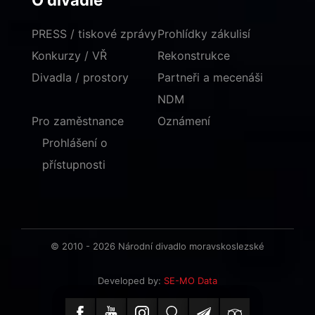
O divadle
PRESS / tiskové zprávy
Prohlídky zákulisí
Konkurzy / VŘ
Rekonstrukce
Divadla / prostory
Partneři a mecenáši
NDM
Pro zaměstnance
Oznámení
Prohlášení o
přístupnosti
© 2010 - 2026 Národní divadlo moravskoslezské
Developed by:
SE-MO Data