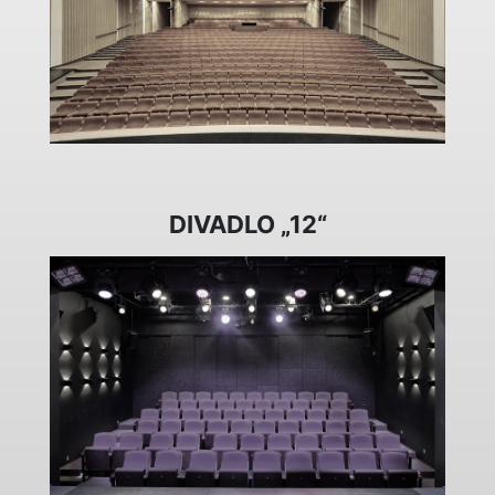
DIVADLO „12“