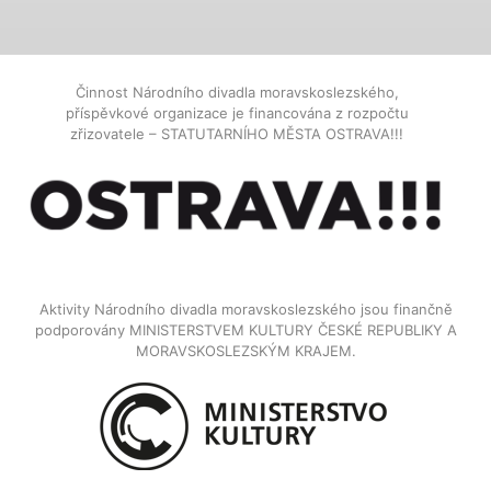
Činnost Národního divadla moravskoslezského,
příspěvkové organizace je financována z rozpočtu
zřizovatele – STATUTARNÍHO MĚSTA OSTRAVA!!!
Aktivity Národního divadla moravskoslezského jsou finančně
podporovány MINISTERSTVEM KULTURY ČESKÉ REPUBLIKY A
MORAVSKOSLEZSKÝM KRAJEM.