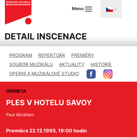
Menu
DETAIL INSCENACE
PROGRAM
REPERTOÁR
PREMIÉRY
SOUBOR MUZIKÁLU
AKTUALITY
HISTORIE
OPERNÍ A MUZIKÁLOVÉ STUDIO
OPERETA
PLES V HOTELU SAVOY
Paul Abraham
Premiéra 22.12.1995, 19:00 hodin