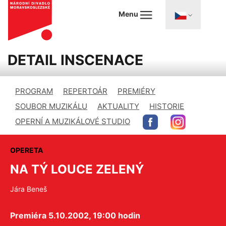
Menu
DETAIL INSCENACE
PROGRAM
REPERTOÁR
PREMIÉRY
SOUBOR MUZIKÁLU
AKTUALITY
HISTORIE
OPERNÍ A MUZIKÁLOVÉ STUDIO
OPERETA
NA TÝ LOUCE ZELENÝ
Jára Beneš
Premiéra 5.10.2002, 19:00 hodin