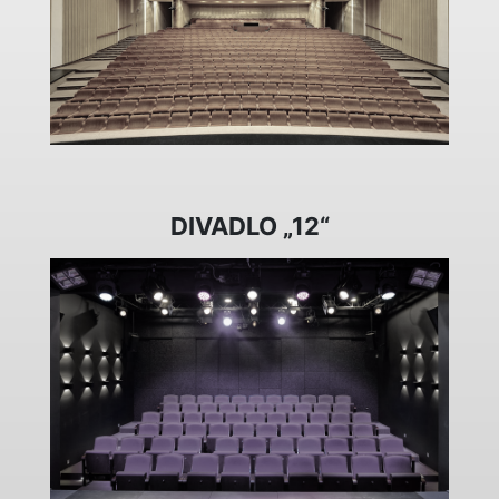
DIVADLO „12“