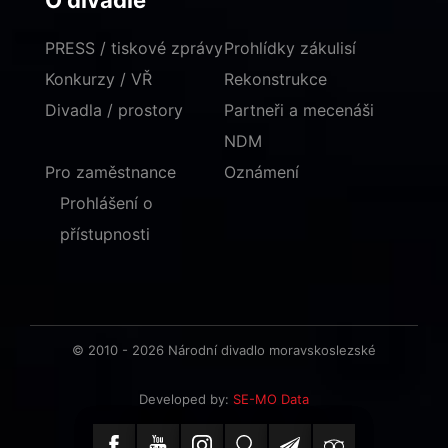
O divadle
PRESS / tiskové zprávy
Prohlídky zákulisí
Konkurzy / VŘ
Rekonstrukce
Divadla / prostory
Partneři a mecenáši
NDM
Pro zaměstnance
Oznámení
Prohlášení o
přístupnosti
© 2010 - 2026 Národní divadlo moravskoslezské
Developed by:
SE-MO Data