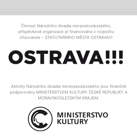
Činnost Národního divadla moravskoslezského,
příspěvkové organizace je financována z rozpočtu
zřizovatele – STATUTARNÍHO MĚSTA OSTRAVA!!!
Aktivity Národního divadla moravskoslezského jsou finančně
podporovány MINISTERSTVEM KULTURY ČESKÉ REPUBLIKY A
MORAVSKOSLEZSKÝM KRAJEM.