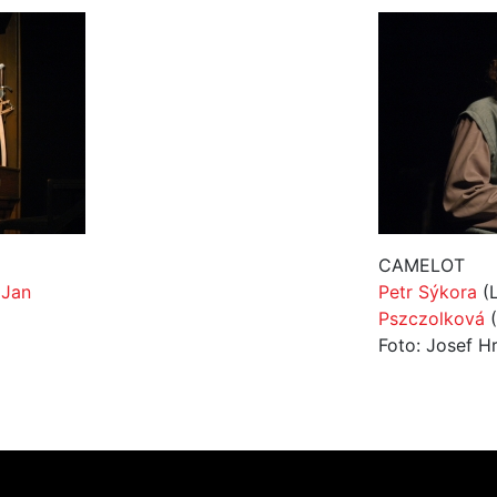
CAMELOT
,
Jan
Petr Sýkora
(L
Pszczolková
(
Foto: Josef Hr