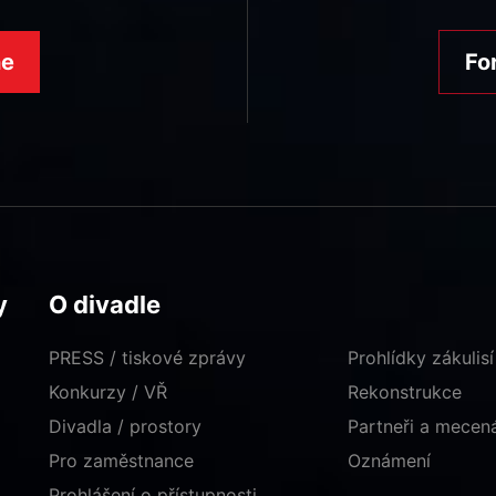
ne
Fo
y
O divadle
PRESS / tiskové zprávy
Prohlídky zákulisí
Konkurzy / VŘ
Rekonstrukce
Divadla / prostory
Partneři a mece
Pro zaměstnance
Oznámení
Prohlášení o přístupnosti