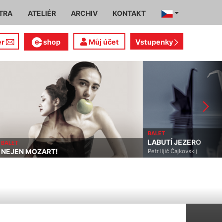
TRA
ATELIÉR
ARCHIV
KONTAKT
er
shop
Můj účet
Vstupenky
BALET
LABUTÍ JEZERO
BALET
NEJEN MOZART!
Petr Iljič Čajkovskij