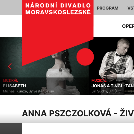
PROGRAM
VS
OPE
MUZIKÁL
MUZIKÁL
ELISABETH
JONÁŠ A TINGL-TA
Michael Kunze, Sylvester Levay
Jiří Suchý, Jiří Šlitr
ANNA PSZCZOLKOVÁ - ŽI