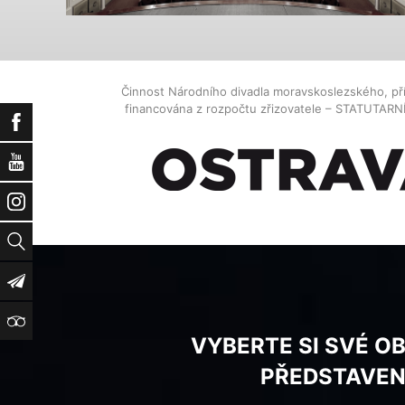
Činnost Národního divadla moravskoslezského, př
financována z rozpočtu zřizovatele – STATUTAR
Facebook
YouTube
Instagram
Vyhledat
Newsletter
TripAdvisor
VYBERTE SI SVÉ O
PŘEDSTAVEN