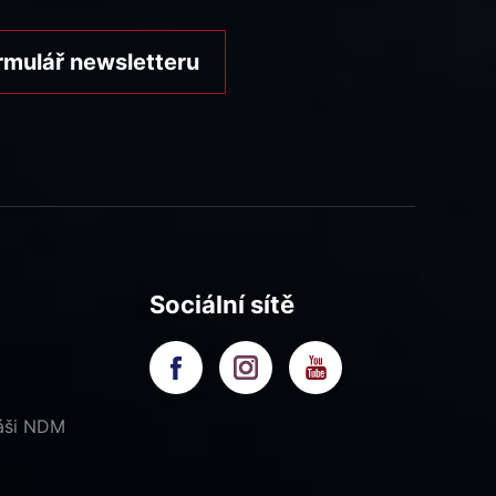
rmulář newsletteru
Sociální sítě
náši NDM