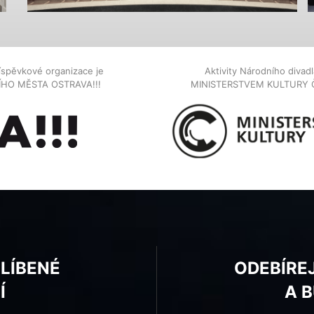
íspěvkové organizace je
Aktivity Národního diva
NÍHO MĚSTA OSTRAVA!!!
MINISTERSTVEM KULTURY 
BLÍBENÉ
ODEBÍRE
Í
A 