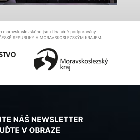
dla moravskoslezského jsou finančně podporovány
ČESKÉ REPUBLIKY A MORAVSKOSLEZSKÝM KRAJEM.
JTE NÁŠ NEWSLETTER
BUĎTE V OBRAZE