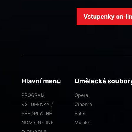
Vstupenky on-li
Hlavní menu
Umělecké soubor
PROGRAM
Opera
VSTUPENKY /
Činohra
PŘEDPLATNÉ
Balet
NDM ON-LINE
Muzikál
O DIVADLE