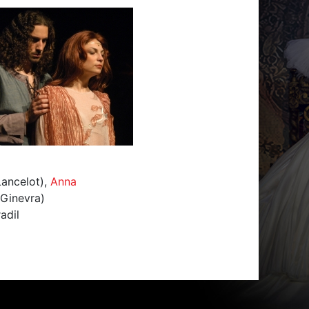
ancelot),
Anna
Ginevra)
adil