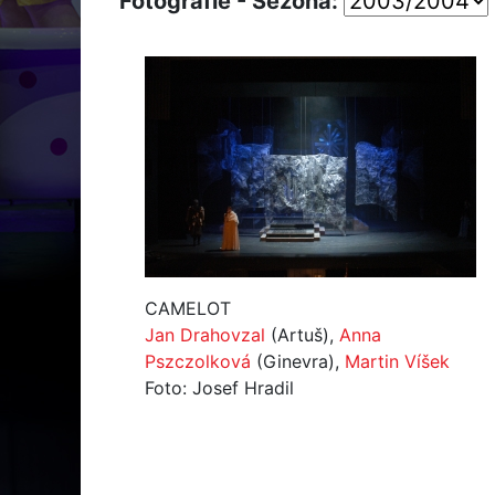
Fotografie - Sezóna:
CAMELOT
Jan Drahovzal
(Artuš),
Anna
Pszczolková
(Ginevra),
Martin Víšek
Foto: Josef Hradil