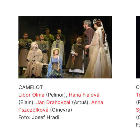
CAMELOT
C
Libor Olma
(Pelinor),
Hana Fialová
T
(Elain),
Jan Drahovzal
(Artuš),
Anna
(
Pszczolková
(Ginevra)
S
Foto: Josef Hradil
(
F