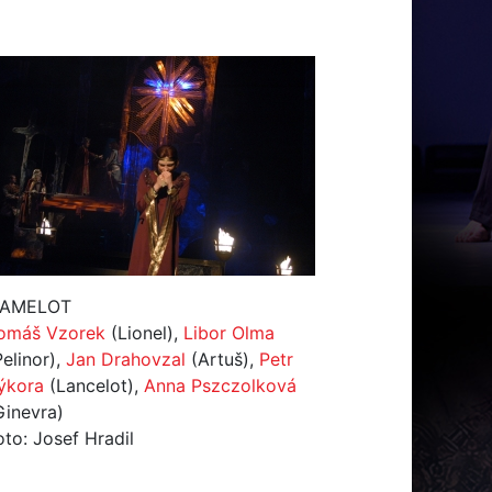
AMELOT
omáš Vzorek
(Lionel),
Libor Olma
Pelinor),
Jan Drahovzal
(Artuš),
Petr
ýkora
(Lancelot),
Anna Pszczolková
Ginevra)
oto: Josef Hradil