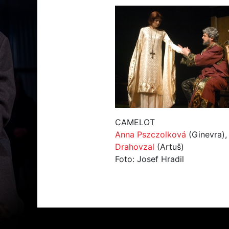
CAMELOT
Anna Pszczolková
(Ginevra)
Drahovzal
(Artuš)
Foto: Josef Hradil