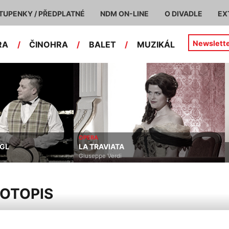
TUPENKY / PŘEDPLATNÉ
NDM ON-LINE
O DIVADLE
EX
Newslett
RA
/
ČINOHRA
/
BALET
/
MUZIKÁL
OPERA
NGL
LA TRAVIATA
Giuseppe Verdi
VOTOPIS