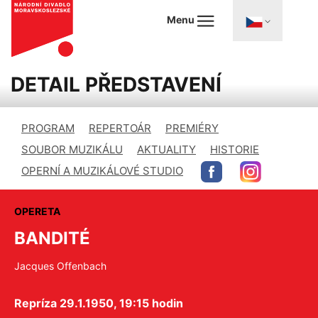
Menu
DETAIL PŘEDSTAVENÍ
PROGRAM
REPERTOÁR
PREMIÉRY
SOUBOR MUZIKÁLU
AKTUALITY
HISTORIE
OPERNÍ A MUZIKÁLOVÉ STUDIO
OPERETA
BANDITÉ
Jacques Offenbach
Repríza 29.1.1950, 19:15 hodin