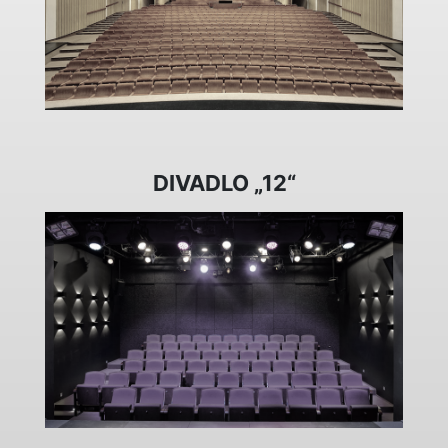
DIVADLO „12“