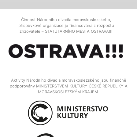
Činnost Národního divadla moravskoslezského,
příspěvkové organizace je financována z rozpočtu
zřizovatele – STATUTARNÍHO MĚSTA OSTRAVA!!!
Aktivity Národního divadla moravskoslezského jsou finančně
podporovány MINISTERSTVEM KULTURY ČESKÉ REPUBLIKY A
MORAVSKOSLEZSKÝM KRAJEM.