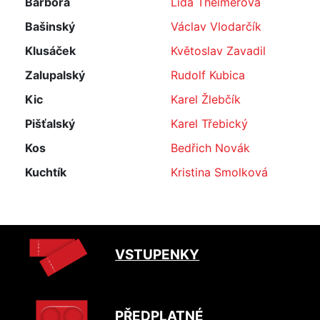
Barbora
Lída Theimerová
Bašinský
Václav Vlodarčík
Klusáček
Květoslav Zavadil
Zalupalský
Rudolf Kubica
Kic
Karel Žlebčík
Pišťalský
Karel Třebický
Kos
Bedřich Novák
Kuchtík
Kristina Smolková
VSTUPENKY
PŘEDPLATNÉ