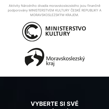
Aktivity Národního divadla moravskoslezského jsou finančně
podporovány MINISTERSTVEM KULTURY ČESKÉ REPUBLIKY A
MORAVSKOSLEZSKÝM KRAJEM.
VYBERTE SI SVÉ