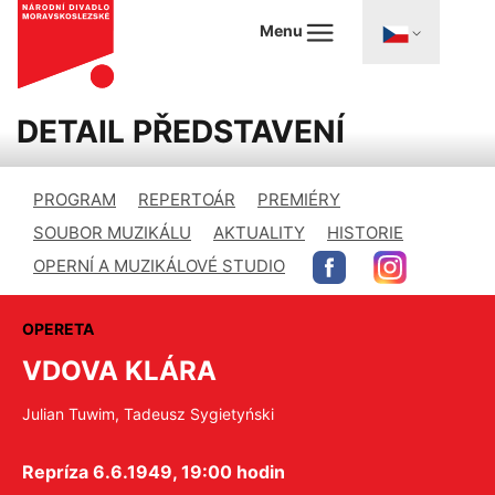
Menu
DETAIL PŘEDSTAVENÍ
PROGRAM
REPERTOÁR
PREMIÉRY
SOUBOR MUZIKÁLU
AKTUALITY
HISTORIE
OPERNÍ A MUZIKÁLOVÉ STUDIO
OPERETA
VDOVA KLÁRA
Julian Tuwim, Tadeusz Sygietyński
Repríza 6.6.1949, 19:00 hodin