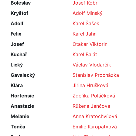
Boleslav
Josef Kobr
Kryštof
Adolf Minský
Adolf
Karel Šašek
Felix
Karel Jahn
Josef
Otakar Viktorin
Kuchař
Karel Balát
Lický
Václav Vlodarčík
Gavalecký
Stanislav Procházka
Klára
Jiřina Hrušková
Hortensie
Zdeňka Poláčková
Anastazie
Růžena Jančová
Melanie
Anna Kratochvílová
Tonča
Emilie Kuropatvová