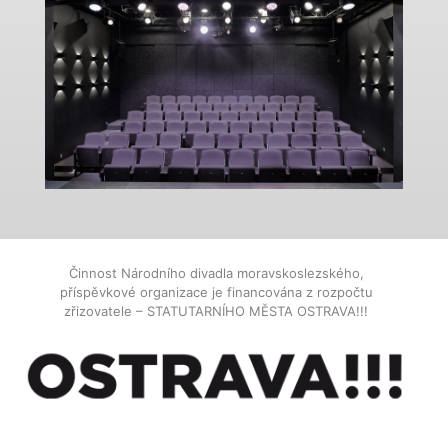
Činnost Národního divadla moravskoslezského,
příspěvkové organizace je financována z rozpočtu
zřizovatele – STATUTARNÍHO MĚSTA OSTRAVA!!!