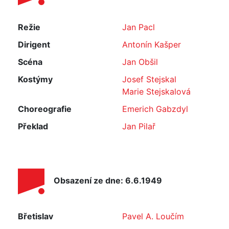
Režie
Jan Pacl
Dirigent
Antonín Kašper
Scéna
Jan Obšil
Kostýmy
Josef Stejskal
Marie Stejskalová
Choreografie
Emerich Gabzdyl
Překlad
Jan Pilař
Obsazení ze dne: 6.6.1949
Břetislav
Pavel A. Loučím