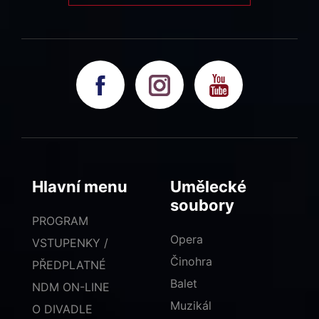
Hlavní menu
Umělecké
soubory
PROGRAM
Opera
VSTUPENKY /
Činohra
PŘEDPLATNÉ
Balet
NDM ON-LINE
Muzikál
O DIVADLE