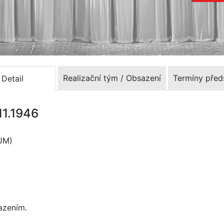
Realizační tým / Obsazení
Termíny před
Detail
.11.1946
DJM)
azením.