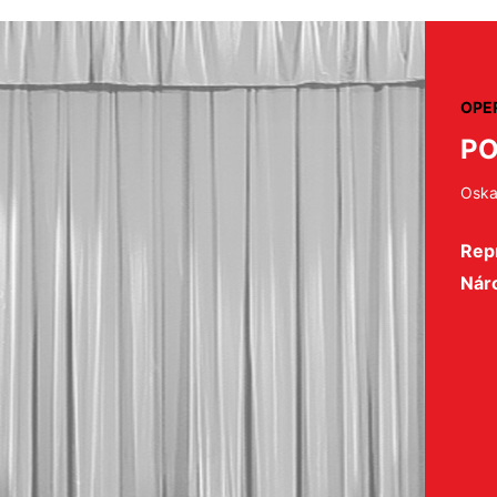
OPE
PO
Oska
Repr
Nár