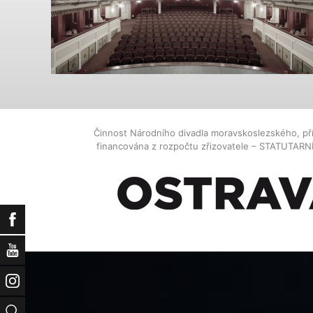
Činnost Národního divadla moravskoslezského, př
financována z rozpočtu zřizovatele – STATUTAR
Facebook
YouTube
Instagram
Vyhledat