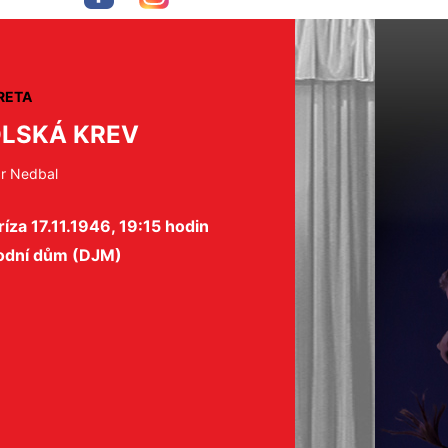
RETA
LSKÁ KREV
r Nedbal
íza 17.11.1946, 19:15 hodin
odní dům (DJM)