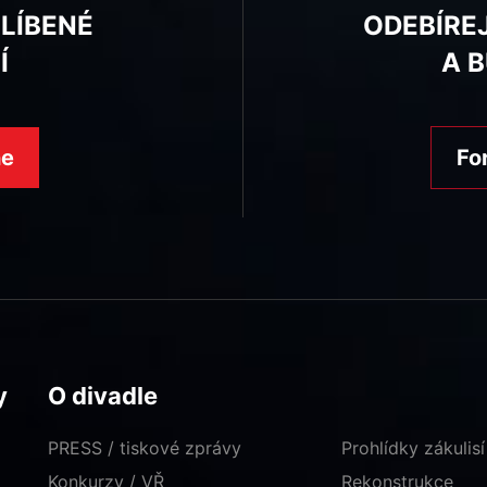
BLÍBENÉ
ODEBÍRE
Í
A 
ne
Fo
y
O divadle
PRESS / tiskové zprávy
Prohlídky zákulisí
Konkurzy / VŘ
Rekonstrukce