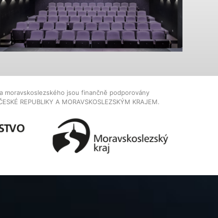
dla moravskoslezského jsou finančně podporovány
ČESKÉ REPUBLIKY A MORAVSKOSLEZSKÝM KRAJEM.