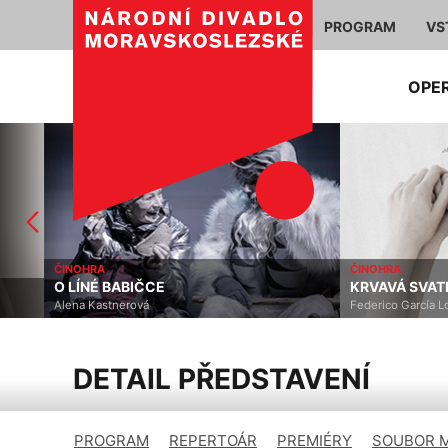
PROGRAM
VS
OPE
ČINOHRA
ČINOHRA
O LÍNÉ BABIČCE
KRVAVÁ SVATBA
Alena Kastnerová
Federico García Lorca
DETAIL PŘEDSTAVENÍ
PROGRAM
REPERTOÁR
PREMIÉRY
SOUBOR 