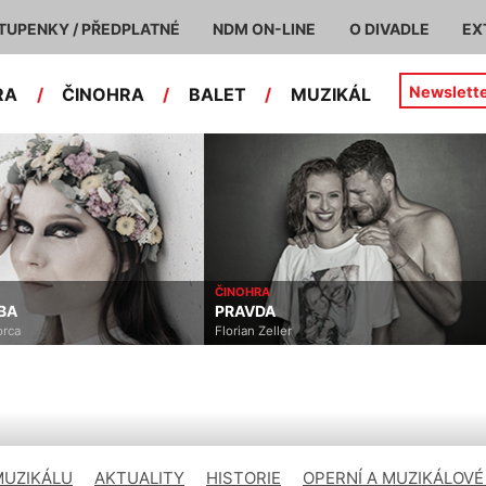
TUPENKY / PŘEDPLATNÉ
NDM ON-LINE
O DIVADLE
EX
Newslett
RA
/
ČINOHRA
/
BALET
/
MUZIKÁL
ČINOHRA
PRAVDA
Florian Zeller
MUZIKÁLU
AKTUALITY
HISTORIE
OPERNÍ A MUZIKÁLOVÉ