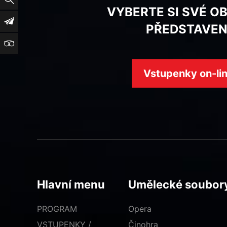
VYBERTE SI SVÉ O
Newsletter
PŘEDSTAVEN
TripAdvisor
Vstupenky on-li
Hlavní menu
Umělecké soubor
PROGRAM
Opera
VSTUPENKY /
Činohra