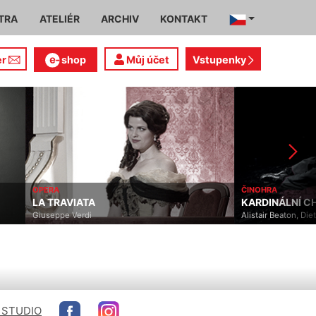
TRA
ATELIÉR
ARCHIV
KONTAKT
er
shop
Můj účet
Vstupenky
OPERA
ČINOHRA
LA TRAVIATA
KARDINÁLNÍ CHYBA
Giuseppe Verdi
Alistair Beaton, Dietmar Ja
 STUDIO