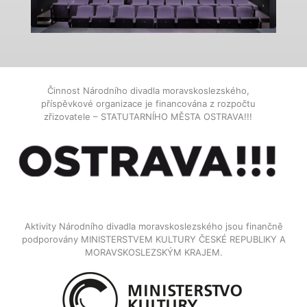
Činnost Národního divadla moravskoslezského,
příspěvkové organizace je financována z rozpočtu
zřizovatele – STATUTARNÍHO MĚSTA OSTRAVA!!!
Aktivity Národního divadla moravskoslezského jsou finančně
podporovány MINISTERSTVEM KULTURY ČESKÉ REPUBLIKY A
MORAVSKOSLEZSKÝM KRAJEM.