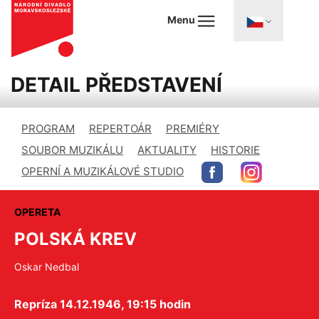
Menu
DETAIL PŘEDSTAVENÍ
PROGRAM
REPERTOÁR
PREMIÉRY
SOUBOR MUZIKÁLU
AKTUALITY
HISTORIE
OPERNÍ A MUZIKÁLOVÉ STUDIO
OPERETA
POLSKÁ KREV
Oskar Nedbal
Repríza 14.12.1946, 19:15 hodin