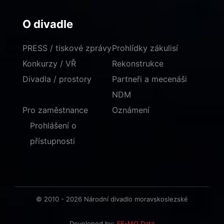
O divadle
PRESS / tiskové zprávy
Prohlídky zákulisí
Konkurzy / VŘ
Rekonstrukce
Divadla / prostory
Partneři a mecenáši
NDM
Pro zaměstnance
Oznámení
Prohlášení o
přístupnosti
© 2010 - 2026 Národní divadlo moravskoslezské
Developed by:
SE-MO Data