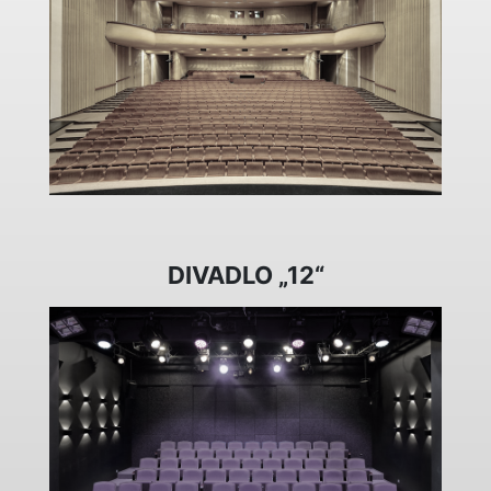
DIVADLO „12“