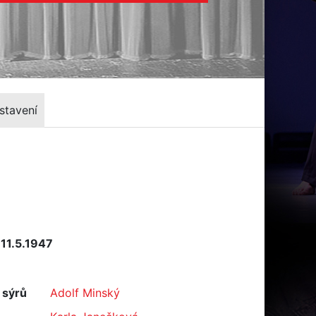
stavení
 11.5.1947
 sýrů
Adolf Minský