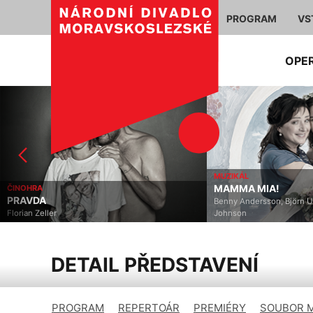
PROGRAM
VS
OPE
MUZIKÁL
MAMMA MIA!
ČINOHRA
PRAVDA
Benny Andersson, Björn U
Florian Zeller
Johnson
DETAIL PŘEDSTAVENÍ
PROGRAM
REPERTOÁR
PREMIÉRY
SOUBOR 