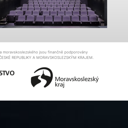
dla moravskoslezského jsou finančně podporovány
ČESKÉ REPUBLIKY A MORAVSKOSLEZSKÝM KRAJEM.