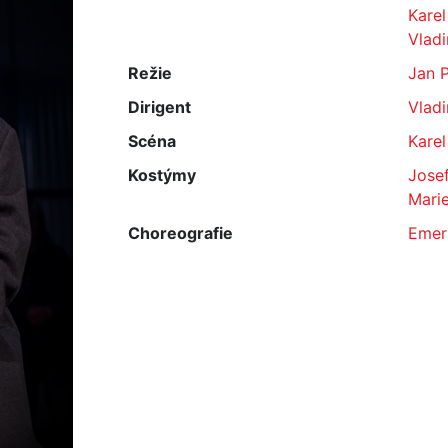
Karel
Vlad
Režie
Jan P
Dirigent
Vladi
Scéna
Karel
Kostýmy
Josef
Marie
Choreografie
Emer