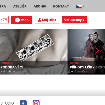
TRA
ATELIÉR
ARCHIV
KONTAKT
er
shop
Můj účet
Vstupenky
ČINOHRA
OPERA
PODOBA VĚCÍ
PŘÍHODY LIŠKY BYS
Neil LaBute
Leoš Janáček
 STUDIO