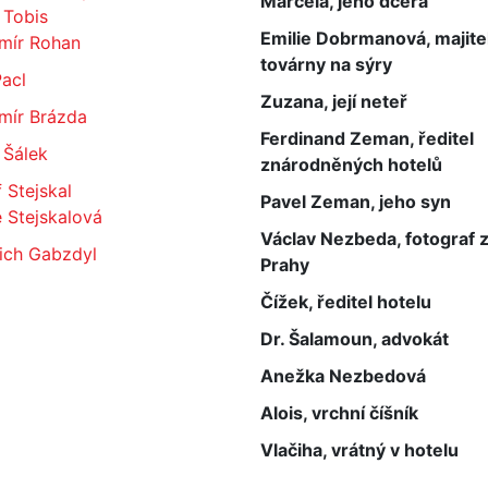
Marcela, jeho dcera
 Tobis
Emilie Dobrmanová, majite
imír Rohan
továrny na sýry
acl
Zuzana, její neteř
mír Brázda
Ferdinand Zeman, ředitel
 Šálek
znárodněných hotelů
 Stejskal
Pavel Zeman, jeho syn
 Stejskalová
Václav Nezbeda, fotograf 
ich Gabzdyl
Prahy
Čížek, ředitel hotelu
Dr. Šalamoun, advokát
Anežka Nezbedová
Alois, vrchní číšník
Vlačiha, vrátný v hotelu