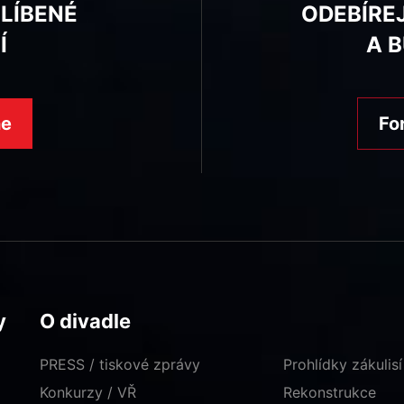
BLÍBENÉ
ODEBÍRE
Í
A 
ne
Fo
y
O divadle
PRESS / tiskové zprávy
Prohlídky zákulisí
Konkurzy / VŘ
Rekonstrukce