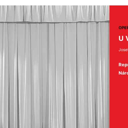
OPE
U 
Jose
Repr
Nár