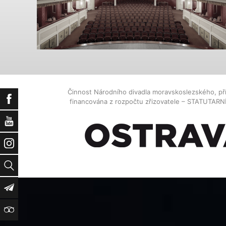
Činnost Národního divadla moravskoslezského, př
Facebook
financována z rozpočtu zřizovatele – STATUTAR
YouTube
Instagram
Vyhledat
Newsletter
TripAdvisor