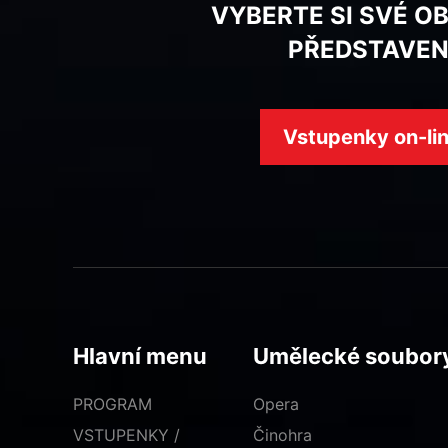
VYBERTE SI SVÉ O
PŘEDSTAVEN
Vstupenky on-li
Hlavní menu
Umělecké soubor
PROGRAM
Opera
VSTUPENKY /
Činohra