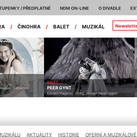
TUPENKY / PŘEDPLATNÉ
NDM ON-LINE
O DIVADLE
EX
Newslett
RA
/
ČINOHRA
/
BALET
/
MUZIKÁL
BALET
PEER GYNT
lvaeus, Catherine
Edvard Hagerup Grieg, Jeroen Verbruggen
MUZIKÁLU
AKTUALITY
HISTORIE
OPERNÍ A MUZIKÁLOVÉ