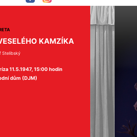
RETA
VESELÉHO KAMZÍKA
f Stelibský
íza 11.5.1947, 15:00 hodin
odní dům (DJM)