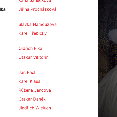
Karla Janečková
lka
Jiřina Procházková
Slávka Hamouzová
Karel Třebický
Oldřich Pika
z
Otakar Viktorin
Jan Pacl
Karel Klaus
Růžena Jančová
Otakar Daněk
Jindřich Wieluch