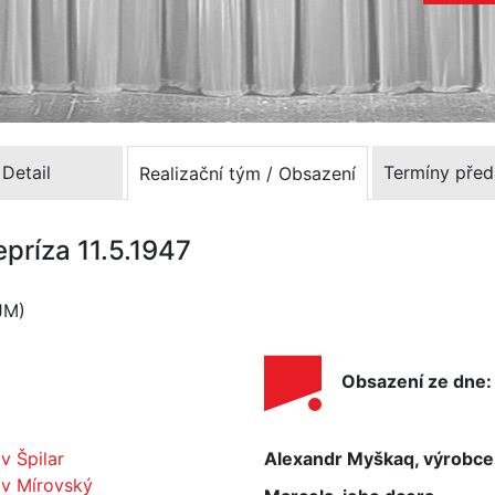
Detail
Termíny před
Realizační tým / Obsazení
epríza 11.5.1947
JM)
Obsazení ze dne:
v Špilar
Alexandr Myškaq, výrobce
av Mírovský