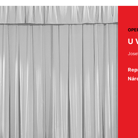
OPE
U 
Jose
Repr
Nár