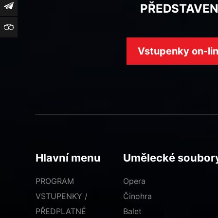
Newsletter
PŘEDSTAVEN
TripAdvisor
Vstupenky on-li
Hlavní menu
Umělecké soubor
PROGRAM
Opera
VSTUPENKY /
Činohra
PŘEDPLATNÉ
Balet