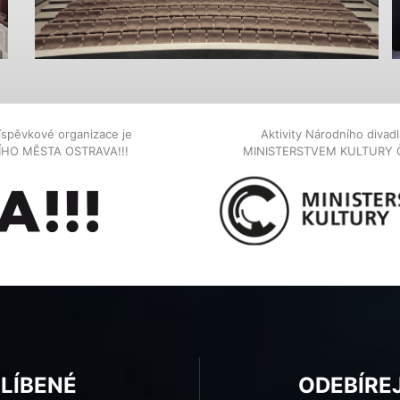
íspěvkové organizace je
Aktivity Národního diva
NÍHO MĚSTA OSTRAVA!!!
MINISTERSTVEM KULTURY 
BLÍBENÉ
ODEBÍRE