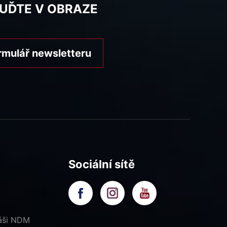
BUĎTE V OBRAZE
rmulář newsletteru
Sociální sítě
náši NDM