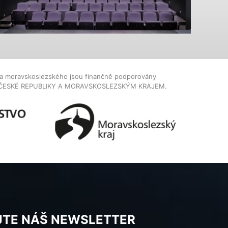
dla moravskoslezského jsou finančně podporovány
ČESKÉ REPUBLIKY A MORAVSKOSLEZSKÝM KRAJEM.
JTE NÁŠ NEWSLETTER