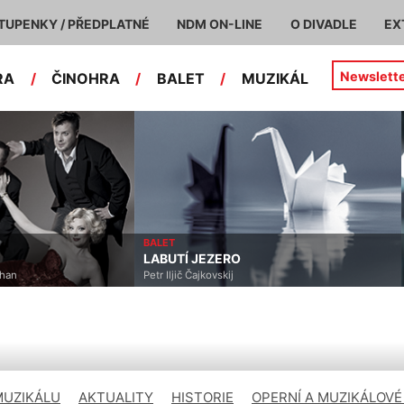
TUPENKY / PŘEDPLATNÉ
NDM ON-LINE
O DIVADLE
EX
Newslett
RA
/
ČINOHRA
/
BALET
/
MUZIKÁL
BALET
LABUTÍ JEZERO
han
Petr Iljič Čajkovskij
MUZIKÁLU
AKTUALITY
HISTORIE
OPERNÍ A MUZIKÁLOVÉ