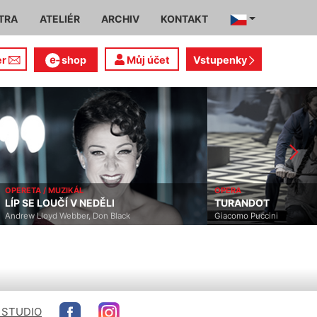
TRA
ATELIÉR
ARCHIV
KONTAKT
er
shop
Můj účet
Vstupenky
OPERETA / MUZIKÁL
OPERA
LÍP SE LOUČÍ V NEDĚLI
TURANDOT
Andrew Lloyd Webber, Don Black
Giacomo Puccini
 STUDIO