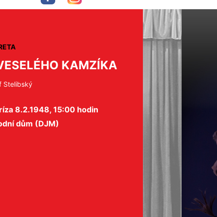
RETA
VESELÉHO KAMZÍKA
f Stelibský
íza 8.2.1948, 15:00 hodin
odní dům (DJM)