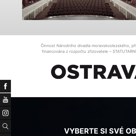
Činnost Národního divadla moravskoslezského, př
financována z rozpočtu zřizovatele – STATUTAR
Facebook
YouTube
Instagram
Vyhledat
VYBERTE SI SVÉ O