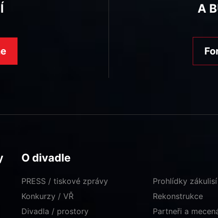
Í
A 
ne
Fo
y
O divadle
PRESS / tiskové zprávy
Prohlídky zákulisí
Konkurzy / VŘ
Rekonstrukce
Divadla / prostory
Partneři a mece