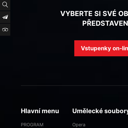
Vyhledat
VYBERTE SI SVÉ O
Newsletter
PŘEDSTAVEN
TripAdvisor
Vstupenky on-li
Hlavní menu
Umělecké soubor
PROGRAM
Opera