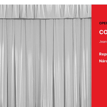
OPE
CO
Jean 
Repr
Nár