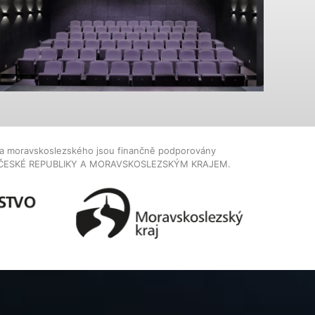
dla moravskoslezského jsou finančně podporovány
ČESKÉ REPUBLIKY A MORAVSKOSLEZSKÝM KRAJEM.