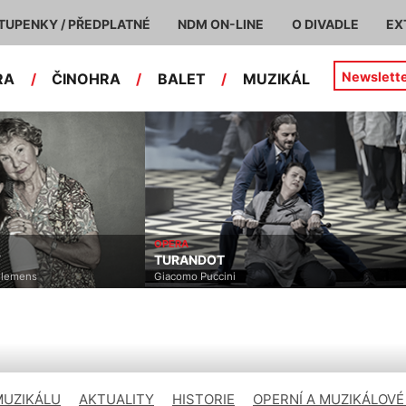
TUPENKY / PŘEDPLATNÉ
NDM ON-LINE
O DIVADLE
EX
Newslett
RA
/
ČINOHRA
/
BALET
/
MUZIKÁL
OPERA
TURANDOT
emens
Giacomo Puccini
MUZIKÁLU
AKTUALITY
HISTORIE
OPERNÍ A MUZIKÁLOVÉ