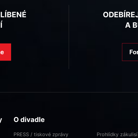
BLÍBENÉ
ODEBÍRE
Í
A 
ne
Fo
y
O divadle
PRESS / tiskové zprávy
Prohlídky zákulisí