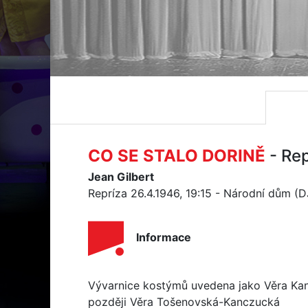
CO SE STALO DORINĚ
- Re
Jean Gilbert
Repríza 26.4.1946, 19:15 - Národní dům (
Informace
Vývarnice kostýmů uvedena jako Věra Kan
později Věra Tošenovská-Kanczucká