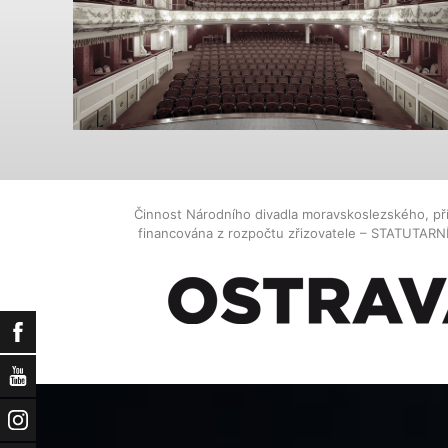
Činnost Národního divadla moravskoslezského, př
financována z rozpočtu zřizovatele – STATUTAR
Facebook
YouTube
Instagram