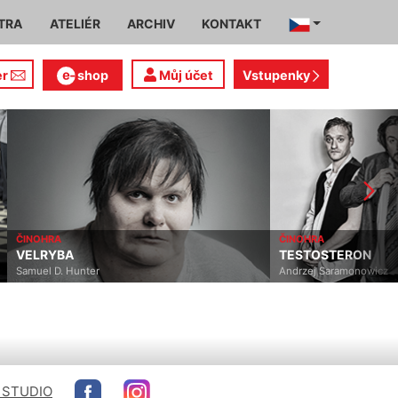
TRA
ATELIÉR
ARCHIV
KONTAKT
er
shop
Můj účet
Vstupenky
ČINOHRA
ČINOHRA
VELRYBA
TESTOSTERON
Samuel D. Hunter
Andrzej Saramonowicz
 STUDIO