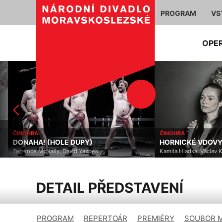
PROGRAM
VS
OPE
ČINOHRA
ČINOHRA
DONAHA! (HOLE DUPY)
HORNICKÉ VDOVY
Terrence McNally, David Yazbek
Kamila Hladká, Václav Kl
DETAIL PŘEDSTAVENÍ
PROGRAM
REPERTOÁR
PREMIÉRY
SOUBOR 