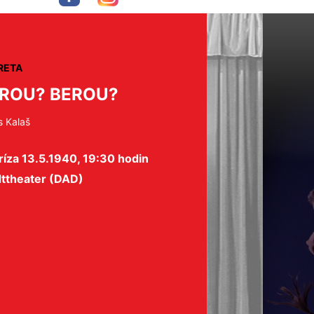
RETA
ROU? BEROU?
s Kalaš
íza 13.5.1940, 19:30 hodin
dttheater (DAD)