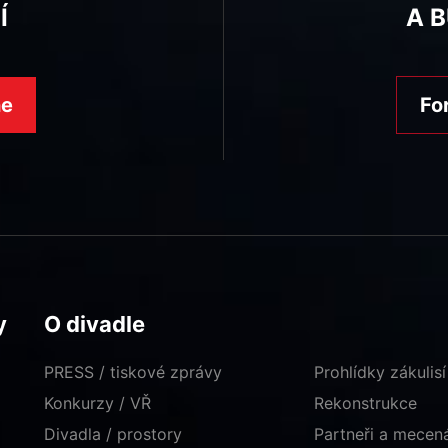
Í
A 
ne
Fo
y
O divadle
PRESS / tiskové zprávy
Prohlídky zákulisí
Konkurzy / VŘ
Rekonstrukce
Divadla / prostory
Partneři a mece