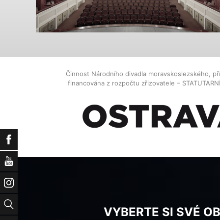
Činnost Národního divadla moravskoslezského, př
financována z rozpočtu zřizovatele – STATUTAR
Facebook
YouTube
Instagram
Vyhledat
VYBERTE SI SVÉ O