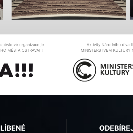
íspěvkové organizace je
Aktivity Národního diva
NÍHO MĚSTA OSTRAVA!!!
MINISTERSTVEM KULTURY 
BLÍBENÉ
ODEBÍRE