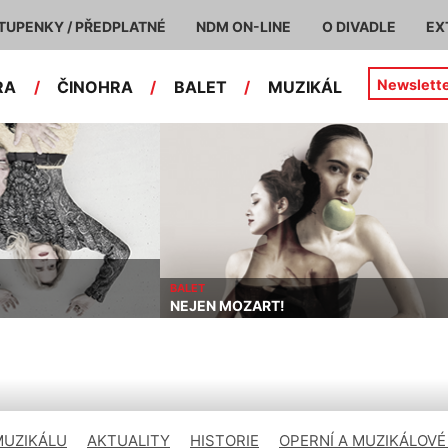
TUPENKY / PŘEDPLATNÉ
NDM ON-LINE
O DIVADLE
EX
Newslett
RA
/
ČINOHRA
/
BALET
/
MUZIKÁL
BALET
NEJEN MOZART!
MUZIKÁLU
AKTUALITY
HISTORIE
OPERNÍ A MUZIKÁLOVÉ