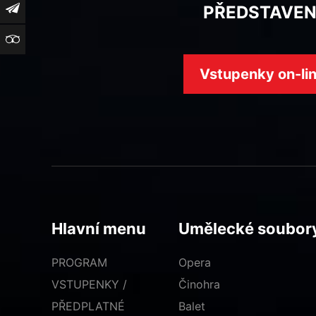
Newsletter
PŘEDSTAVEN
TripAdvisor
Vstupenky on-li
Hlavní menu
Umělecké soubor
PROGRAM
Opera
VSTUPENKY /
Činohra
PŘEDPLATNÉ
Balet