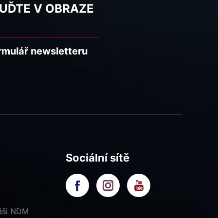
BUĎTE V OBRAZE
rmulář newsletteru
Sociální sítě
náši NDM