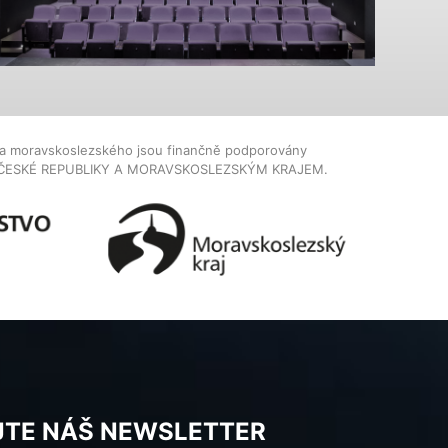
dla moravskoslezského jsou finančně podporovány
ČESKÉ REPUBLIKY A MORAVSKOSLEZSKÝM KRAJEM.
JTE NÁŠ NEWSLETTER