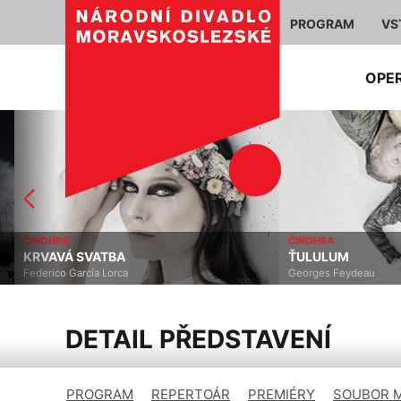
PROGRAM
VS
OPE
ČINOHRA
ČINOHRA
KRVAVÁ SVATBA
ŤULULUM
Federico García Lorca
Georges Feydeau
DETAIL PŘEDSTAVENÍ
PROGRAM
REPERTOÁR
PREMIÉRY
SOUBOR 