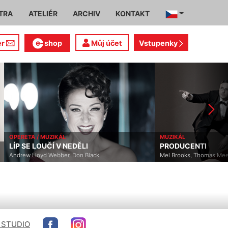
TRA
ATELIÉR
ARCHIV
KONTAKT
er
shop
Můj účet
Vstupenky
OPERETA / MUZIKÁL
MUZIKÁL
LÍP SE LOUČÍ V NEDĚLI
PRODUCENTI
Andrew Lloyd Webber, Don Black
Mel Brooks, Thomas Meeha
 STUDIO