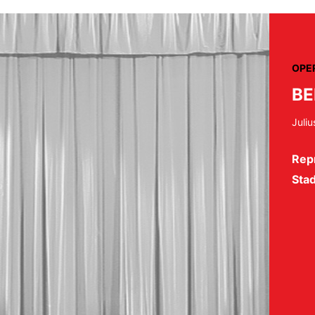
OPE
BE
Juliu
Repr
Sta