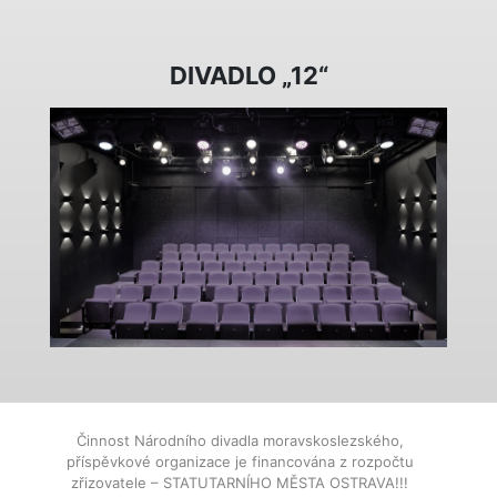
DIVADLO „12“
Činnost Národního divadla moravskoslezského,
příspěvkové organizace je financována z rozpočtu
zřizovatele – STATUTARNÍHO MĚSTA OSTRAVA!!!