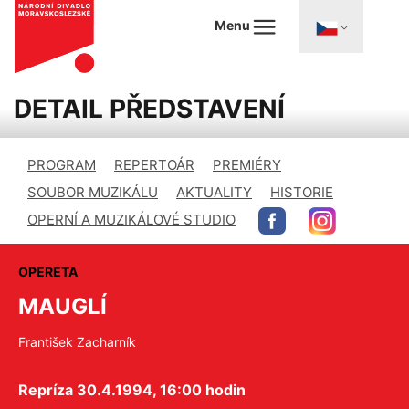
Menu
DETAIL PŘEDSTAVENÍ
PROGRAM
REPERTOÁR
PREMIÉRY
SOUBOR MUZIKÁLU
AKTUALITY
HISTORIE
OPERNÍ A MUZIKÁLOVÉ STUDIO
OPERETA
MAUGLÍ
František Zacharník
Repríza 30.4.1994, 16:00 hodin