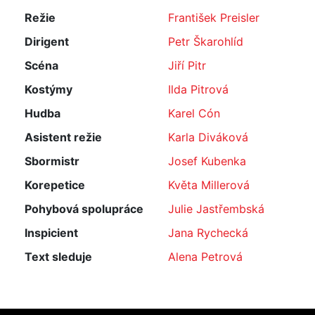
Režie
František Preisler
Dirigent
Petr Škarohlíd
Scéna
Jiří Pitr
Kostýmy
Ilda Pitrová
Hudba
Karel Cón
Asistent režie
Karla Diváková
Sbormistr
Josef Kubenka
Korepetice
Květa Millerová
Pohybová spolupráce
Julie Jastřembská
Inspicient
Jana Rychecká
Text sleduje
Alena Petrová