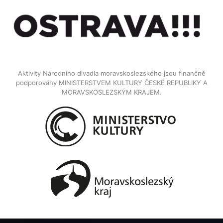
Aktivity Národního divadla moravskoslezského jsou finančně
podporovány MINISTERSTVEM KULTURY ČESKÉ REPUBLIKY A
MORAVSKOSLEZSKÝM KRAJEM.