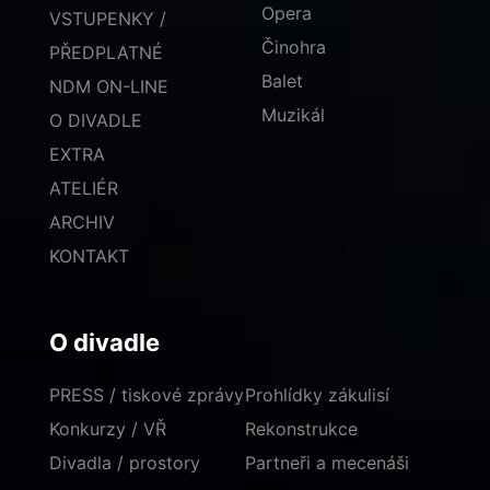
Opera
VSTUPENKY /
Činohra
PŘEDPLATNÉ
Balet
NDM ON-LINE
Muzikál
O DIVADLE
EXTRA
ATELIÉR
ARCHIV
KONTAKT
O divadle
PRESS / tiskové zprávy
Prohlídky zákulisí
Konkurzy / VŘ
Rekonstrukce
Divadla / prostory
Partneři a mecenáši