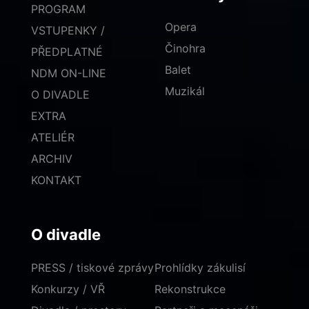
PROGRAM
Opera
VSTUPENKY /
Činohra
PŘEDPLATNÉ
Balet
NDM ON-LINE
Muzikál
O DIVADLE
EXTRA
ATELIÉR
ARCHIV
KONTAKT
O divadle
PRESS / tiskové zprávy
Prohlídky zákulisí
Konkurzy / VŘ
Rekonstrukce