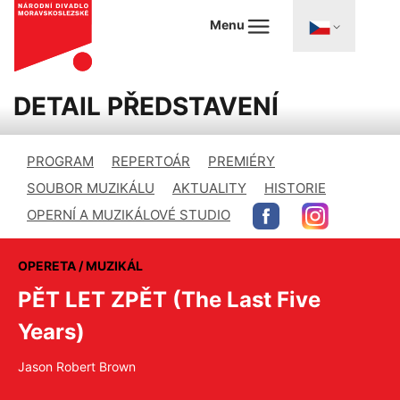
Menu
DETAIL PŘEDSTAVENÍ
PROGRAM
REPERTOÁR
PREMIÉRY
SOUBOR MUZIKÁLU
AKTUALITY
HISTORIE
OPERNÍ A MUZIKÁLOVÉ STUDIO
OPERETA / MUZIKÁL
PĚT LET ZPĚT (The Last Five
Years)
Jason Robert Brown