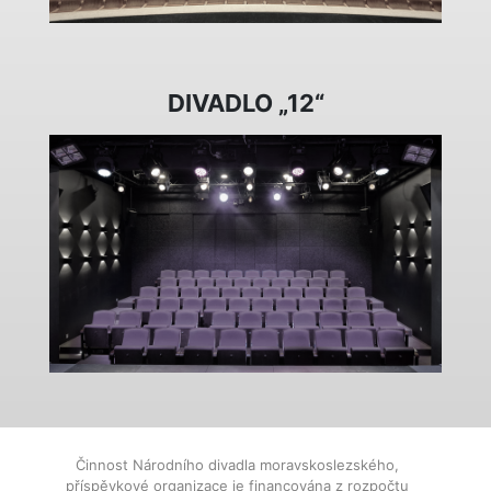
DIVADLO „12“
Činnost Národního divadla moravskoslezského,
příspěvkové organizace je financována z rozpočtu