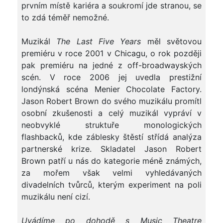
prvním místě kariéra a soukromí jde stranou, se
to zdá téměř nemožné.
Muzikál
The Last Five Years
měl světovou
premiéru v roce 2001 v Chicagu, o rok později
pak premiéru na jedné z off-broadwayských
scén. V roce 2006 jej uvedla prestižní
londýnská scéna Menier Chocolate Factory.
Jason Robert Brown do svého muzikálu promítl
osobní zkušenosti a celý muzikál vypráví v
neobvyklé struktuře monologických
flashbacků, kde záblesky štěstí střídá analýza
partnerské krize. Skladatel Jason Robert
Brown patří u nás do kategorie méně známých,
za mořem však velmi vyhledávaných
divadelních tvůrců, kterým experiment na poli
muzikálu není cizí.
Uvádíme po dohodě s Music Theatre