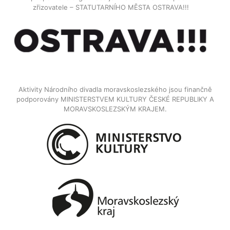
zřizovatele – STATUTARNÍHO MĚSTA OSTRAVA!!!
Aktivity Národního divadla moravskoslezského jsou finančně
podporovány MINISTERSTVEM KULTURY ČESKÉ REPUBLIKY A
MORAVSKOSLEZSKÝM KRAJEM.