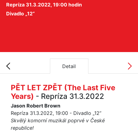
Repríza 31.3.2022, 19:00 hodin
Divadlo „12“
Detail
PĚT LET ZPĚT (The Last Five
Years)
- Repríza 31.3.2022
Jason Robert Brown
Repríza 31.3.2022, 19:00 - Divadlo „12“
Skvělý komorní muzikál poprvé v České
republice!