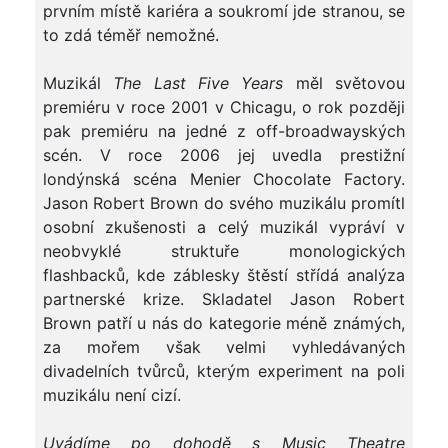
prvním místě kariéra a soukromí jde stranou, se
to zdá téměř nemožné.
Muzikál
The Last Five Years
měl světovou
premiéru v roce 2001 v Chicagu, o rok později
pak premiéru na jedné z off-broadwayských
scén. V roce 2006 jej uvedla prestižní
londýnská scéna Menier Chocolate Factory.
Jason Robert Brown do svého muzikálu promítl
osobní zkušenosti a celý muzikál vypráví v
neobvyklé struktuře monologických
flashbacků, kde záblesky štěstí střídá analýza
partnerské krize. Skladatel Jason Robert
Brown patří u nás do kategorie méně známých,
za mořem však velmi vyhledávaných
divadelních tvůrců, kterým experiment na poli
muzikálu není cizí.
Uvádíme po dohodě s Music Theatre