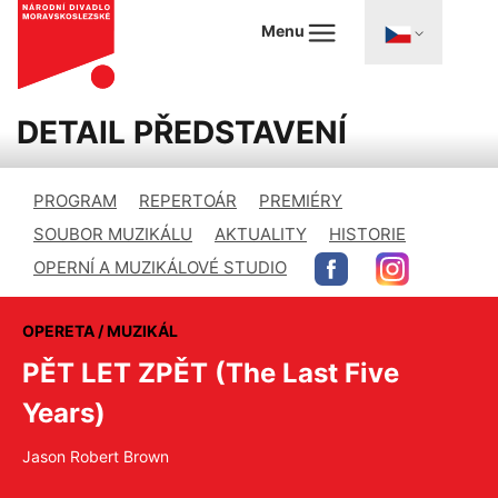
Menu
DETAIL PŘEDSTAVENÍ
PROGRAM
REPERTOÁR
PREMIÉRY
SOUBOR MUZIKÁLU
AKTUALITY
HISTORIE
OPERNÍ A MUZIKÁLOVÉ STUDIO
OPERETA / MUZIKÁL
PĚT LET ZPĚT (The Last Five
Years)
Jason Robert Brown