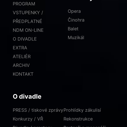
PROGRAM
Opera
VSTUPENKY /
Činohra
PŘEDPLATNÉ
Balet
NDM ON-LINE
Muzikál
O DIVADLE
EXTRA
ATELIÉR
ARCHIV
KONTAKT
O divadle
PRESS / tiskové zprávy
Prohlídky zákulisí
Konkurzy / VŘ
Rekonstrukce