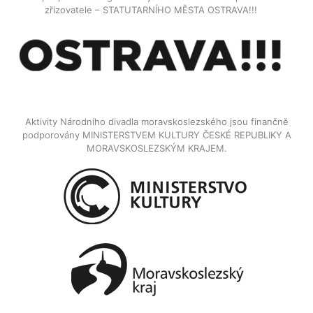
zřizovatele – STATUTARNÍHO MĚSTA OSTRAVA!!!
Aktivity Národního divadla moravskoslezského jsou finančně
podporovány MINISTERSTVEM KULTURY ČESKÉ REPUBLIKY A
MORAVSKOSLEZSKÝM KRAJEM.