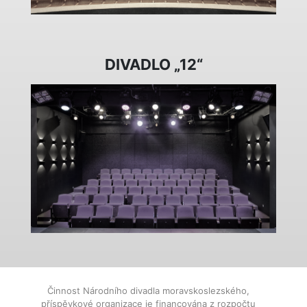
DIVADLO „12“
Činnost Národního divadla moravskoslezského,
příspěvkové organizace je financována z rozpočtu