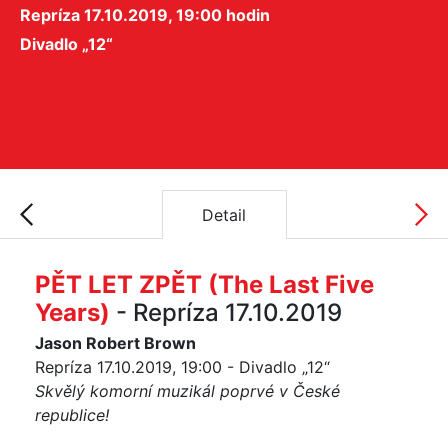
Repríza 17.10.2019, 19:00 hodin
Divadlo „12“
Detail
PĚT LET ZPĚT (The Last Five
Years)
- Repríza 17.10.2019
Jason Robert Brown
Repríza 17.10.2019, 19:00 - Divadlo „12“
Skvělý komorní muzikál poprvé v České
republice!