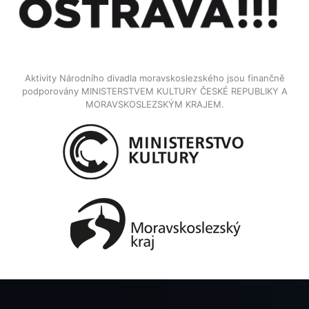
Aktivity Národního divadla moravskoslezského jsou finančně
podporovány MINISTERSTVEM KULTURY ČESKÉ REPUBLIKY A
MORAVSKOSLEZSKÝM KRAJEM.