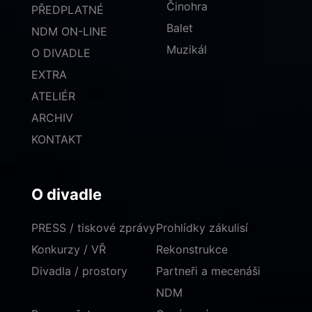
Činohra
PŘEDPLATNÉ
Balet
NDM ON-LINE
Muzikál
O DIVADLE
EXTRA
ATELIÉR
ARCHIV
KONTAKT
O divadle
PRESS / tiskové zprávy
Prohlídky zákulisí
Konkurzy / VŘ
Rekonstrukce
Divadla / prostory
Partneři a mecenáši
NDM