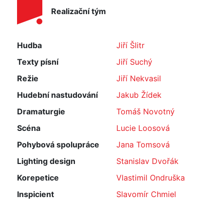
Realizační tým
Hudba
Jiří Šlitr
Texty písní
Jiří Suchý
Režie
Jiří Nekvasil
Hudební nastudování
Jakub Žídek
Dramaturgie
Tomáš Novotný
Scéna
Lucie Loosová
Pohybová spolupráce
Jana Tomsová
Lighting design
Stanislav Dvořák
Korepetice
Vlastimil Ondruška
Inspicient
Slavomír Chmiel