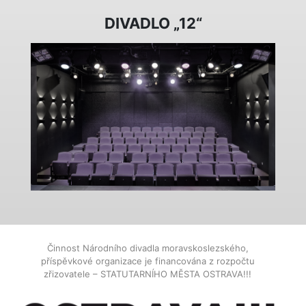
DIVADLO „12“
Činnost Národního divadla moravskoslezského,
příspěvkové organizace je financována z rozpočtu
zřizovatele – STATUTARNÍHO MĚSTA OSTRAVA!!!