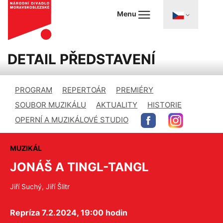
Menu
DETAIL PŘEDSTAVENÍ
PROGRAM
REPERTOÁR
PREMIÉRY
SOUBOR MUZIKÁLU
AKTUALITY
HISTORIE
OPERNÍ A MUZIKÁLOVÉ STUDIO
MUZIKÁL
JONÁŠ A TINGL-TANGL
Jiří Suchý, Jiří Šlitr
Repríza 7.2.2024, 19:00 hodin