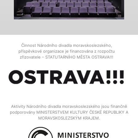
Činnost Národního divadla moravskoslezského,
příspěvkové organizace je financována z rozpočtu
zřizovatele – STATUTARNÍHO MĚSTA OSTRAVA!!!
Aktivity Národního divadla moravskoslezského jsou finančně
podporovány MINISTERSTVEM KULTURY ČESKÉ REPUBLIKY A
MORAVSKOSLEZSKÝM KRAJEM.