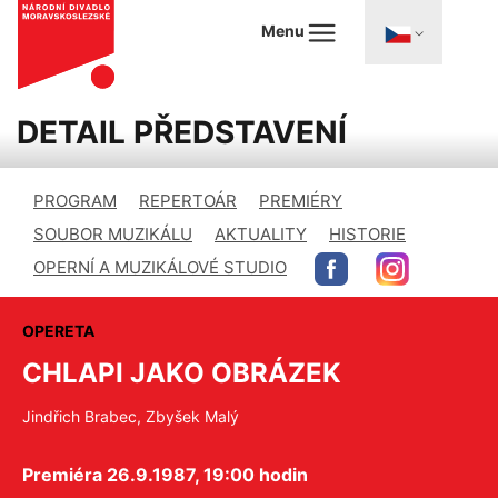
Menu
DETAIL PŘEDSTAVENÍ
PROGRAM
REPERTOÁR
PREMIÉRY
SOUBOR MUZIKÁLU
AKTUALITY
HISTORIE
OPERNÍ A MUZIKÁLOVÉ STUDIO
OPERETA
CHLAPI JAKO OBRÁZEK
Jindřich Brabec, Zbyšek Malý
Premiéra 26.9.1987, 19:00 hodin