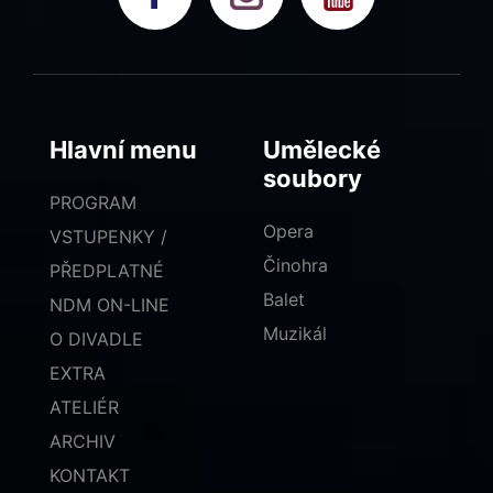
Hlavní menu
Umělecké
soubory
PROGRAM
Opera
VSTUPENKY /
Činohra
PŘEDPLATNÉ
Balet
NDM ON-LINE
Muzikál
O DIVADLE
EXTRA
ATELIÉR
ARCHIV
KONTAKT