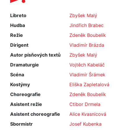
Libreto
Zbyšek Malý
Hudba
Jindřich Brabec
Režie
Zdeněk Boubelík
Dirigent
Vladimír Brázda
Autor písňových textů
Zbyšek Malý
Dramaturgie
Vojtěch Kabeláč
Scéna
Vladimír Šrámek
Kostýmy
Eliška Zapletalová
Choreografie
Zdeněk Boubelík
Asistent režie
Ctibor Drmela
Asistent choreografie
Alice Kvasnicová
Sbormistr
Josef Kubenka