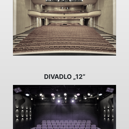
DIVADLO „12“