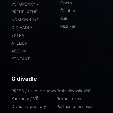
Opera
VSTUPENKY /
Činohra
PŘEDPLATNÉ
Balet
NDM ON-LINE
Muzikál
O DIVADLE
EXTRA
ATELIÉR
ARCHIV
KONTAKT
O divadle
PRESS / tiskové zprávy
Prohlídky zákulisí
Konkurzy / VŘ
Rekonstrukce
Divadla / prostory
Partneři a mecenáši