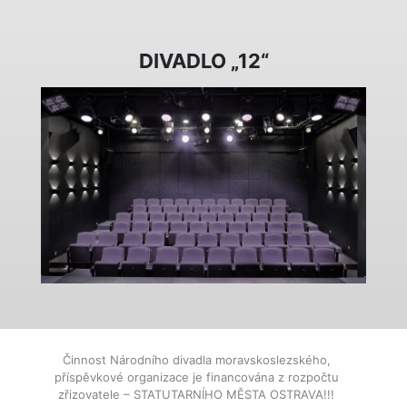
DIVADLO „12“
Činnost Národního divadla moravskoslezského,
příspěvkové organizace je financována z rozpočtu
zřizovatele – STATUTARNÍHO MĚSTA OSTRAVA!!!