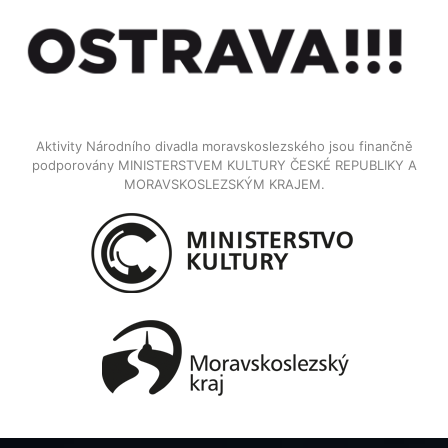
Aktivity Národního divadla moravskoslezského jsou finančně
podporovány MINISTERSTVEM KULTURY ČESKÉ REPUBLIKY A
MORAVSKOSLEZSKÝM KRAJEM.