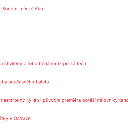
. Soubor mění šéfku
 a chvílemi z toho běhá mráz po zádech
doby současného baletu
, nesmrtelný Kylián i původní premiéra potěší milovníky tan
átky v Ostravě