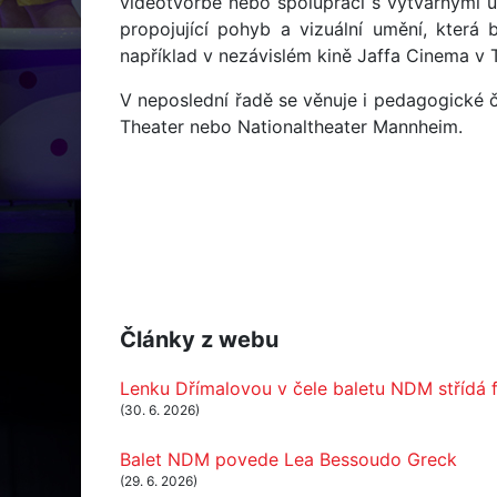
videotvorbě nebo spolupráci s výtvarnými u
propojující pohyb a vizuální umění, která 
například v nezávislém kině Jaffa Cinema v T
V neposlední řadě se věnuje i pedagogické 
Theater nebo Nationaltheater Mannheim.
Články z webu
Lenku Dřímalovou v čele baletu NDM střídá
(30. 6. 2026)
Balet NDM povede Lea Bessoudo Greck
(29. 6. 2026)