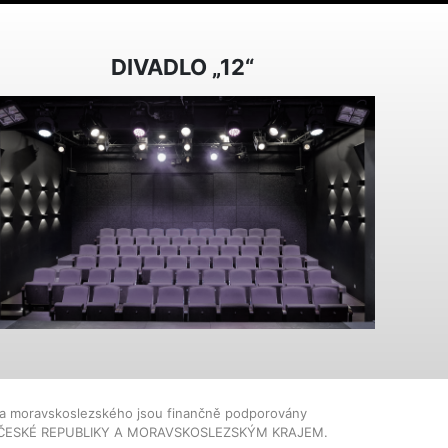
DIVADLO „12“
dla moravskoslezského jsou finančně podporovány
ČESKÉ REPUBLIKY A MORAVSKOSLEZSKÝM KRAJEM.