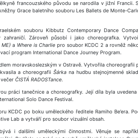
ělkyně francouzského původu se narodila v jižní Francii. 
 kněžny Grace baletního souboru Les Ballets de Monte-Carl
izraelském souboru Kibbutz Contemporary Dance Comp
 zahraničí. Zároveň působí i jako choreografka. Vytvoř
Who Am I (אני ME)
a
Where is Charlie
pro soubor KCDC 2 a rovněž něko
ávací program International Dance Journey Program.
lem moravskoslezským v Ostravě. Vytvořila choreografii 
ekvasila a choreografii
Šárka
na hudbu stejnojmenné skla
 večer
ČISTÁ RADOSTance
.
u práci tanečnice a choreografky. Její díla byla uvedena
ternational Solo Dance Festival.
oru KCDC po boku uměleckého ředitele Ramiho Be’era. Pod
tive Lab a vytváří pro soubor vizuální obsah.
bývá i dalšími uměleckými činnostmi. Věnuje se napřík