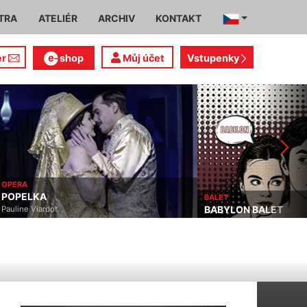
TRA
ATELIÉR
ARCHIV
KONTAKT
er
shop
Můj účet
Vstupenky
OPERA
POPELKA
BALET
BABYLON BALET
Pauline Viardot