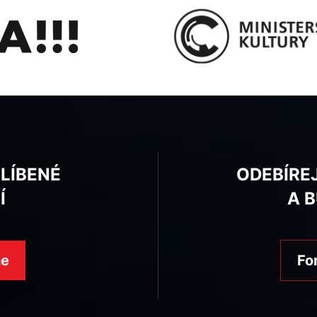
BLÍBENÉ
ODEBÍRE
Í
A 
ne
Fo