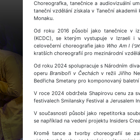
Choreografka, tanečnice a audiovizuální um
taneční vzdělání získala v Taneční akademii
Monaku.
Od roku 2016 působí jako tanečnice v 
(KCDC), se kterým vystupuje v Izraeli i v
celovečerní choreografie jako
kratších choreografií pro mezinárodní vzděl
Od roku 2024 spolupracuje s Národním divad
operu
Braniboři v Čechách
v režii Jiřího N
Bedřicha Smetany pro komponovaný baletní
V roce 2024 obdržela Shapirovu cenu za svo
festivalech Smilansky Festival a Jerusalem In
V současnosti působí jako repetitorka soub
se například na vedení projektu Insiders Crea
Kromě tance a tvorby choreografií se za