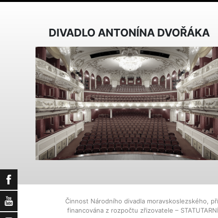
DIVADLO ANTONÍNA DVOŘÁKA
Facebook
YouTube
Činnost Národního divadla moravskoslezského, př
financována z rozpočtu zřizovatele – STATUTAR