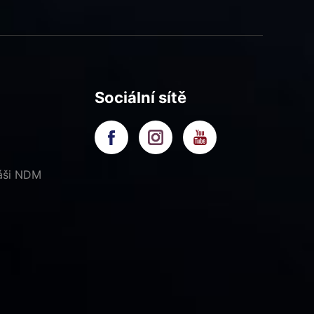
Sociální sítě
náši NDM