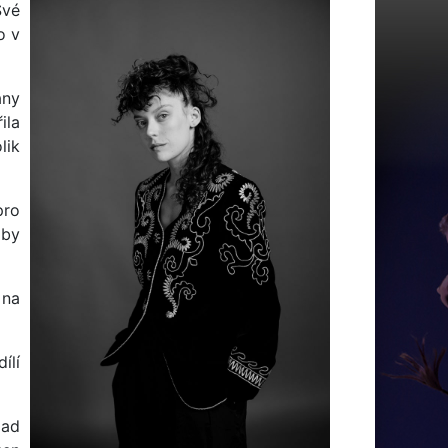
Své
o v
any
ila
lik
pro
dby
 na
ílí
lad