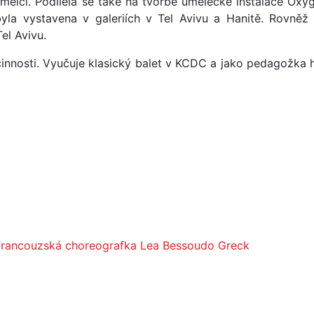
mělci. Podílela se také na tvorbě umělecké instalace Oxy
byla vystavena v galeriích v Tel Avivu a Hanitě. Rovněž
el Avivu.
činnosti. Vyučuje klasický balet v KCDC a jako pedagožka
 francouzská choreografka Lea Bessoudo Greck