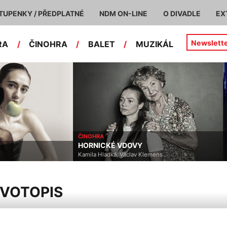
TUPENKY / PŘEDPLATNÉ
NDM ON-LINE
O DIVADLE
EX
Newslett
RA
/
ČINOHRA
/
BALET
/
MUZIKÁL
ČINOHRA
HORNICKÉ VDOVY
Kamila Hladká, Václav Klemens
IVOTOPIS