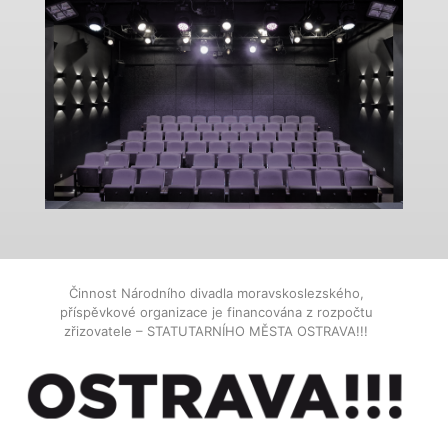
Činnost Národního divadla moravskoslezského,
příspěvkové organizace je financována z rozpočtu
zřizovatele – STATUTARNÍHO MĚSTA OSTRAVA!!!