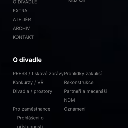
Muzikál
O DIVADLE
EXTRA
ATELIÉR
ARCHIV
KONTAKT
O divadle
PRESS / tiskové zprávy
Prohlídky zákulisí
Konkurzy / VŘ
Rekonstrukce
Divadla / prostory
Partneři a mecenáši
NDM
Pro zaměstnance
Oznámení
Prohlášení o
přístupnosti