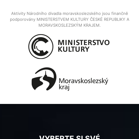
Aktivity Národního divadla moravskoslezského jsou finančně
podporovány MINISTERSTVEM KULTURY ČESKÉ REPUBLIKY A
MORAVSKOSLEZSKÝM KRAJEM.
VYBERTE SI SVÉ