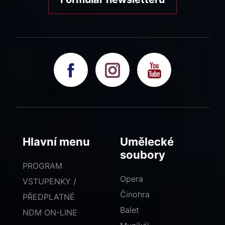
Hlavní menu
Umělecké
soubory
PROGRAM
Opera
VSTUPENKY /
Činohra
PŘEDPLATNÉ
Balet
NDM ON-LINE