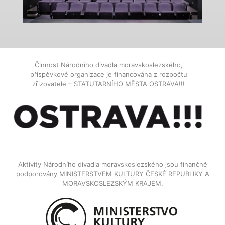
Činnost Národního divadla moravskoslezského,
příspěvkové organizace je financována z rozpočtu
zřizovatele – STATUTARNÍHO MĚSTA OSTRAVA!!!
Aktivity Národního divadla moravskoslezského jsou finančně
podporovány MINISTERSTVEM KULTURY ČESKÉ REPUBLIKY A
MORAVSKOSLEZSKÝM KRAJEM.