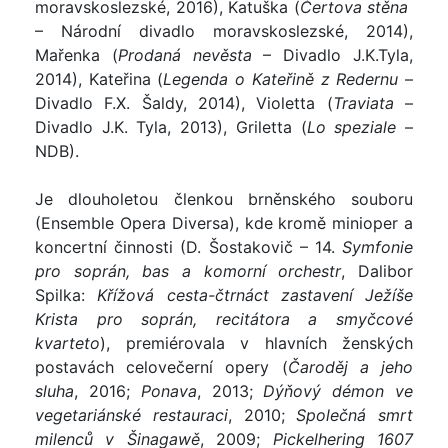
moravskoslezské, 2016), Katuška (
Čertova stěna
– Národní divadlo moravskoslezské, 2014),
Mařenka (
Prodaná nevěsta
– Divadlo J.K.Tyla,
2014), Kateřina (
Legenda o Kateřině z Redernu
–
Divadlo F.X. Šaldy, 2014), Violetta (
Traviata
–
Divadlo J.K. Tyla, 2013), Griletta (
Lo speziale
–
NDB).
Je dlouholetou členkou brněnského souboru
(Ensemble Opera Diversa), kde kromě minioper a
koncertní činnosti (D. Šostakovič – 14.
Symfonie
pro soprán, bas a komorní orchestr
, Dalibor
Spilka:
Křížová cesta-čtrnáct zastavení Ježíše
Krista pro soprán, recitátora a smyčcové
kvarteto
), premiérovala v hlavních ženských
postavách celovečerní opery (
Čaroděj a jeho
sluha
, 2016;
Ponava
, 2013;
Dýňový démon ve
vegetariánské restauraci
, 2010;
Společná smrt
milenců v Šinagawě
, 2009;
Pickelhering 1607