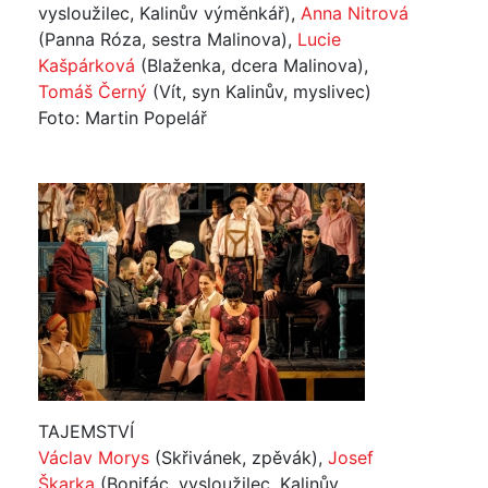
vysloužilec, Kalinův výměnkář),
Anna Nitrová
(Panna Róza, sestra Malinova),
Lucie
Kašpárková
(Blaženka, dcera Malinova),
Tomáš Černý
(Vít, syn Kalinův, myslivec)
Foto: Martin Popelář
TAJEMSTVÍ
Václav Morys
(Skřivánek, zpěvák),
Josef
Škarka
(Bonifác, vysloužilec, Kalinův