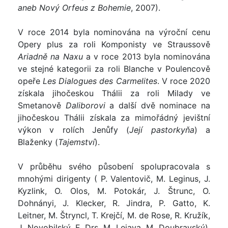
aneb Nový Orfeus z Bohemie
, 2007).
V roce 2014 byla nominována na výroční cenu
Opery plus za roli Komponisty ve Straussově
Ariadně na Naxu
a v roce 2013 byla nominována
ve stejné kategorii za roli Blanche v Poulencově
opeře
Les Dialogues des Carmelites
. V roce 2020
získala jihočeskou Thálii za roli Milady ve
Smetanově
Daliborovi
a další dvě nominace na
jihočeskou Thálii získala za mimořádný jevištní
výkon v rolích Jenůfy (
Její pastorkyňa
) a
Blaženky (
Tajemství
).
V průběhu svého působení spolupracovala s
mnohými dirigenty ( P. Valentovič, M. Leginus, J.
Kyzlink, O. Olos, M. Potokár, J. Štrunc, O.
Dohnányi, J. Klecker, R. Jindra, P. Gatto, K.
Leitner, M. Štryncl, T. Krejčí, M. de Rose, R. Kružík,
J. Novobilský, F. Drs, M. Lejava, M. Doubravský),