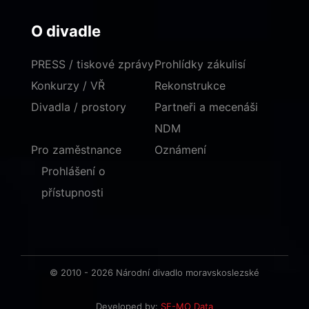
O divadle
PRESS / tiskové zprávy
Prohlídky zákulisí
Konkurzy / VŘ
Rekonstrukce
Divadla / prostory
Partneři a mecenáši
NDM
Pro zaměstnance
Oznámení
Prohlášení o
přístupnosti
© 2010 - 2026 Národní divadlo moravskoslezské
Developed by:
SE-MO Data