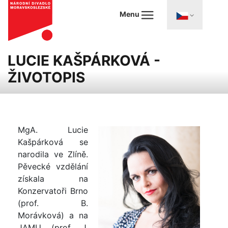
Menu
LUCIE KAŠPÁRKOVÁ -
ŽIVOTOPIS
MgA. Lucie
Kašpárková se
narodila ve Zlíně.
Pěvecké vzdělání
získala na
Konzervatoři Brno
(prof. B.
Morávková) a na
JAMU (prof. J.