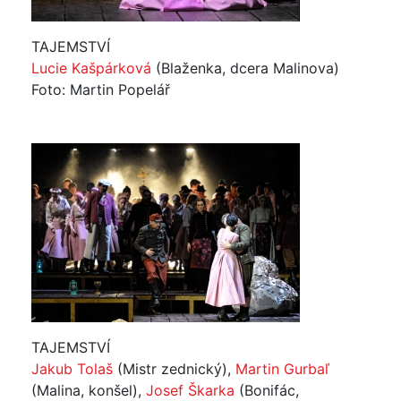
TAJEMSTVÍ
Lucie Kašpárková
(Blaženka, dcera Malinova)
Foto: Martin Popelář
TAJEMSTVÍ
Jakub Tolaš
(Mistr zednický),
Martin Gurbaľ
(Malina, konšel),
Josef Škarka
(Bonifác,