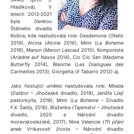
Hladíková). V
letech 2013-2021
byla členkou
Štátneho divadla
Košice, kde nastudovala role: Desdemona (
Otello
2019), Alcina (
Alcina
2016), Mimi (
La Boheme
2016), Manon (
Manon Lescaut
2015), Komponista
(
Ariadne auf Naxos
2014), Cio Cio San
(Madama
Butterfly
2014), Blanche (
Les Dialogues des
Carmelites
2013), Giorgetta (
Il Tabarro
2012) aj.
Jako hostující umělec nastudovala role: Milada
(
Dalibor
– Jihočeské divadlo, 2019), Jenůfa (
Její
pastorkyňa
, 2018), Mimi (
La Boheme
– Divadlo
F.X. Šaldy, 2018), Blaženka (
Tajemství
– Jihočeské
divadlo, 2020 a Národní divadlo
moravskoslezské, 2017), Nina Valencie (
Tři přání
aneb Vrtkavosti života
– Národní divadlo