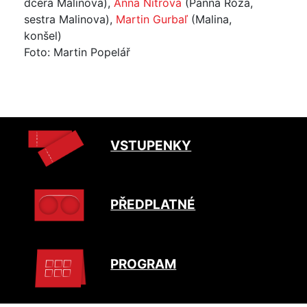
dcera Malinova),
Anna Nitrová
(Panna Róza,
sestra Malinova),
Martin Gurbaľ
(Malina,
konšel)
Foto: Martin Popelář
VSTUPENKY
PŘEDPLATNÉ
PROGRAM