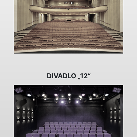
DIVADLO „12“