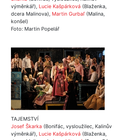
výměnkář),
Lucie Kašpárková
(Blaženka,
dcera Malinova),
Martin Gurbaľ
(Malina,
konšel)
Foto: Martin Popelář
TAJEMSTVÍ
Josef Škarka
(Bonifác, vysloužilec, Kalinův
výměnkář),
Lucie Kašpárková
(Blaženka,