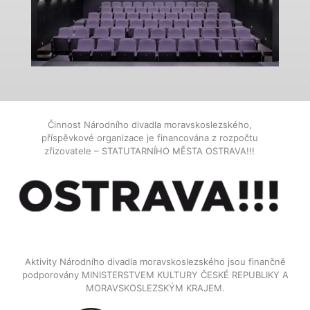
Činnost Národního divadla moravskoslezského,
příspěvkové organizace je financována z rozpočtu
zřizovatele – STATUTARNÍHO MĚSTA OSTRAVA!!!
Aktivity Národního divadla moravskoslezského jsou finančně
podporovány MINISTERSTVEM KULTURY ČESKÉ REPUBLIKY A
MORAVSKOSLEZSKÝM KRAJEM.