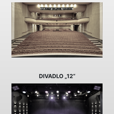
DIVADLO „12“