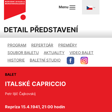
Menu
DETAIL PŘEDSTAVENÍ
PROGRAM
REPERTOÁR
PREMIÉRY
SOUBOR BALETU
AKTUALITY
VIDEO BALET
HISTORIE
BALETNÍ STUDIO
BALET
ITALSKÉ CAPRICCIO
Petr Iljič Čajkovskij
Repríza 15.4.1941, 21:00 hodin