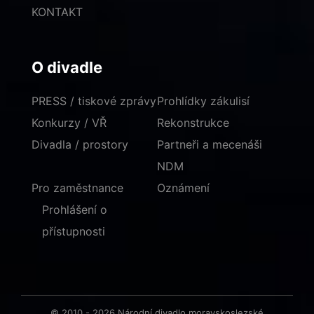
KONTAKT
O divadle
PRESS / tiskové zprávy
Prohlídky zákulisí
Konkurzy / VŘ
Rekonstrukce
Divadla / prostory
Partneři a mecenáši
NDM
Pro zaměstnance
Oznámení
Prohlášení o
přístupnosti
© 2010 - 2026 Národní divadlo moravskoslezské