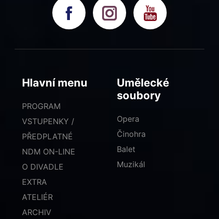
Hlavní menu
Umělecké
soubory
PROGRAM
Opera
VSTUPENKY /
Činohra
PŘEDPLATNÉ
Balet
NDM ON-LINE
Muzikál
O DIVADLE
EXTRA
ATELIÉR
ARCHIV